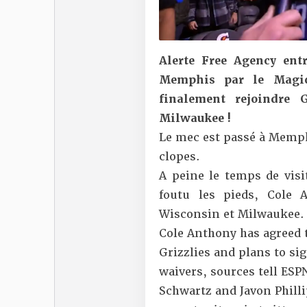
Alerte Free Agency en
Memphis par le Magic
finalement rejoindre
Milwaukee !
Le mec est passé à Memp
clopes.
A peine le temps de visi
foutu les pieds, Cole 
Wisconsin et Milwaukee. C
Cole Anthony has agreed 
Grizzlies and plans to si
waivers, sources tell ESPN
Schwartz and Javon Philli