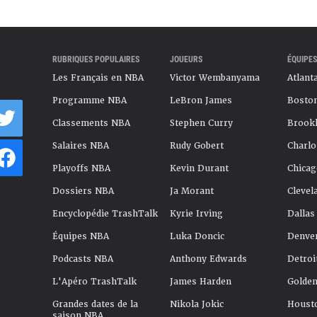
RUBRIQUES POPULAIRES
JOUEURS
ÉQUIPES
Les Français en NBA
Victor Wembanyama
Atlant
Programme NBA
LeBron James
Boston
Classements NBA
Stephen Curry
Brookl
Salaires NBA
Rudy Gobert
Charlo
Playoffs NBA
Kevin Durant
Chicag
Dossiers NBA
Ja Morant
Clevel
Encyclopédie TrashTalk
Kyrie Irving
Dallas
Équipes NBA
Luka Doncic
Denve
Podcasts NBA
Anthony Edwards
Detroi
L'Apéro TrashTalk
James Harden
Golden
Grandes dates de la
Nikola Jokic
Houst
saison NBA