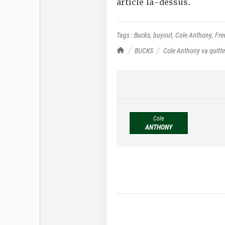
article là-dessus.
Tags :
Bucks
,
buyout
,
Cole Anthony
,
Fre
TrashTalk Actu NBA
BUCKS
Cole Anthony va quitter
Cole
ANTHONY