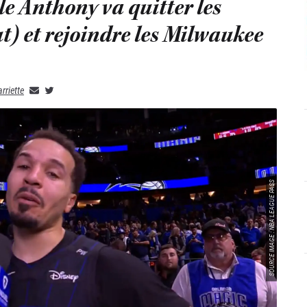
le Anthony va quitter les
t) et rejoindre les Milwaukee
rriette
SOURCE IMAGE : NBA LEAGUE PASS