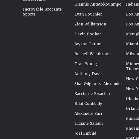
Giannis Antetokounmpo
Indian
Incroyable Brocante
Sports
Evan Fournier
Los An
Zion Williamson
Los An
Devin Booker
Memphi
Jayson Tatum
Miami
Russell Westbrook
Milwa
Trae Young
Minne
Timbe
Anthony Davis
New Or
Shai Gilgeous-Alexander
New Y
Zaccharie Risacher
Oklah
Bilal Coulibaly
Orland
Alexandre Sarr
Philad
Tidjane Salaün
Phoeni
Joel Embiid
Portla