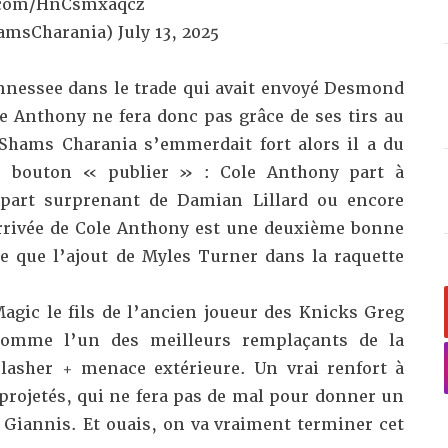
r.com/HnCsmxaqcz
amsCharania)
July 13, 2025
Tennessee dans le trade qui avait envoyé Desmond
e Anthony ne fera donc pas grâce de ses tirs au
Shams Charania s’emmerdait fort alors il a du
le bouton « publier » : Cole Anthony part à
épart surprenant de Damian Lillard ou encore
arrivée de Cole Anthony est une deuxième bonne
re que l’ajout de Myles Turner dans la raquette
agic le fils de l’ancien joueur des Knicks Greg
comme l’un des meilleurs remplaçants de la
lasher + menace extérieure. Un vrai renfort à
projetés, qui ne fera pas de mal pour donner un
 Giannis. Et ouais, on va vraiment terminer cet