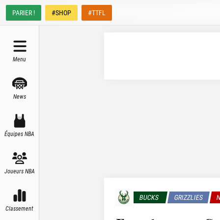
PARIER !
#SHOP
#TTFL
Menu
News
Équipes NBA
Joueurs NBA
BUCKS
GRIZZLIES
N
Classement