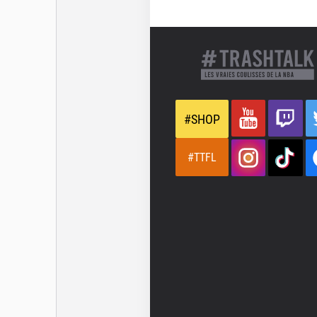
#SHOP
#TTFL