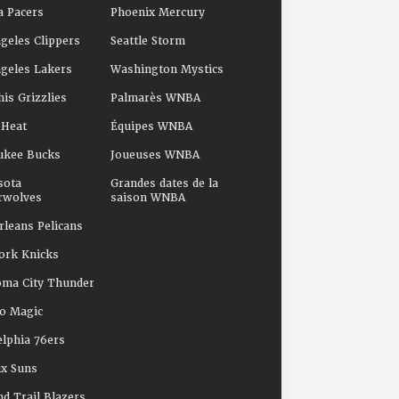
a Pacers
Phoenix Mercury
geles Clippers
Seattle Storm
geles Lakers
Washington Mystics
s Grizzlies
Palmarès WNBA
 Heat
Équipes WNBA
ukee Bucks
Joueuses WNBA
sota
Grandes dates de la
rwolves
saison WNBA
leans Pelicans
ork Knicks
oma City Thunder
o Magic
elphia 76ers
x Suns
nd Trail Blazers