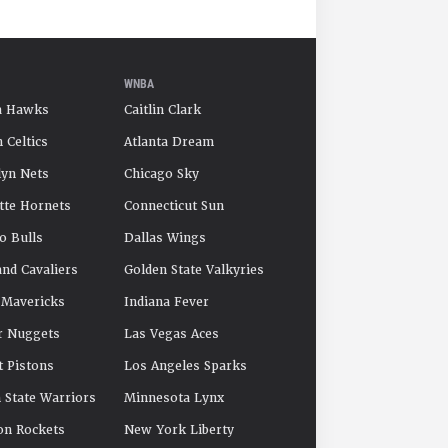
WNBA
a Hawks
Caitlin Clark
 Celtics
Atlanta Dream
yn Nets
Chicago Sky
tte Hornets
Connecticut Sun
o Bulls
Dallas Wings
and Cavaliers
Golden State Valkyries
 Mavericks
Indiana Fever
r Nuggets
Las Vegas Aces
t Pistons
Los Angeles Sparks
 State Warriors
Minnesota Lynx
on Rockets
New York Liberty