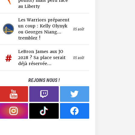
points) mais perd face
au Liberty
Les Warriors préparent
un coup : Kelly Olynyk
05 août
ou Georges Niang…
tremblez !
LeBron James aux JO
2028 ? Sa place serait
05 août
déjà réservée...
REJOINS NOUS !