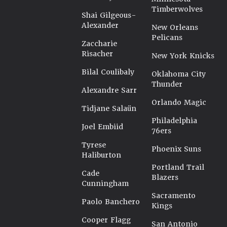
Timberwolves
Shai Gilgeous-
Alexander
New Orleans
Pelicans
Zaccharie
Risacher
New York Knicks
Bilal Coulibaly
Oklahoma City
Thunder
Alexandre Sarr
Orlando Magic
Tidjane Salaün
Philadelphia
Joel Embiid
76ers
Tyrese
Phoenix Suns
Haliburton
Portland Trail
Cade
Blazers
Cunningham
Sacramento
Paolo Banchero
Kings
Cooper Flagg
San Antonio