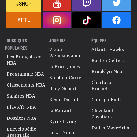
#SHOP
#TTFL
RUBRIQUES
JOUEURS
ÉQUIPES
POPULAIRES
Victor
Atlanta Hawks
Wembanyama
Les Français en
Boston Celtics
NBA
LeBron James
Brooklyn Nets
Programme NBA
Stephen Curry
Charlotte
Classements NBA
Rudy Gobert
Hornets
Salaires NBA
Kevin Durant
Chicago Bulls
Playoffs NBA
Ja Morant
Cleveland
Cavaliers
Dossiers NBA
Kyrie Irving
Dallas Mavericks
Encyclopédie
Luka Doncic
TrashTalk