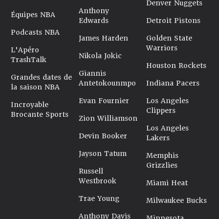
Denver Nuggets
Anthony
Équipes NBA
Edwards
Detroit Pistons
Podcasts NBA
James Harden
Golden State
Warriors
L'Apéro
Nikola Jokic
TrashTalk
Houston Rockets
Giannis
Grandes dates de
Antetokounmpo
Indiana Pacers
la saison NBA
Evan Fournier
Los Angeles
Incroyable
Clippers
Brocante Sports
Zion Williamson
Los Angeles
Devin Booker
Lakers
Jayson Tatum
Memphis
Grizzlies
Russell
Westbrook
Miami Heat
Trae Young
Milwaukee Bucks
Anthony Davis
Minnesota