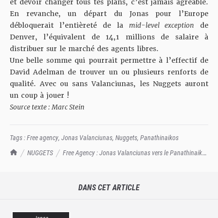
et devoir changer tous tes plans, c’est jamais agréable.
En revanche, un départ du Jonas pour l’Europe
débloquerait l’entièreté de la
mid-level exception
de
Denver, l’équivalent de 14,1 millions de salaire à
distribuer sur le marché des agents libres.
Une belle somme qui pourrait permettre à l’effectif de
David Adelman de trouver un ou plusieurs renforts de
qualité. Avec ou sans Valanciunas, les Nuggets auront
un coup à jouer !
Source texte :
Marc Stein
Tags :
Free agency
,
Jonas Valanciunas
,
Nuggets
,
Panathinaikos
TrashTalk Actu NBA
NUGGETS
Free Agency : Jonas Valanciunas vers le Panathinaikos
?
DANS CET ARTICLE