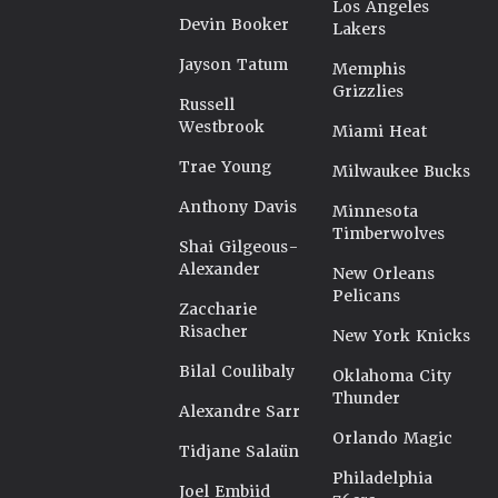
Los Angeles
Devin Booker
Lakers
Jayson Tatum
Memphis
Grizzlies
Russell
Westbrook
Miami Heat
Trae Young
Milwaukee Bucks
Anthony Davis
Minnesota
Timberwolves
Shai Gilgeous-
Alexander
New Orleans
Pelicans
Zaccharie
Risacher
New York Knicks
Bilal Coulibaly
Oklahoma City
Thunder
Alexandre Sarr
Orlando Magic
Tidjane Salaün
Philadelphia
Joel Embiid