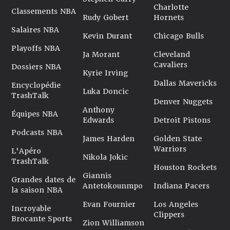
Charlotte
Classements NBA
Rudy Gobert
Hornets
Salaires NBA
Kevin Durant
Chicago Bulls
Playoffs NBA
Ja Morant
Cleveland
Cavaliers
Dossiers NBA
Kyrie Irving
Dallas Mavericks
Encyclopédie
Luka Doncic
TrashTalk
Denver Nuggets
Anthony
Équipes NBA
Edwards
Detroit Pistons
Podcasts NBA
James Harden
Golden State
Warriors
L'Apéro
Nikola Jokic
TrashTalk
Houston Rockets
Giannis
Grandes dates de
Antetokounmpo
Indiana Pacers
la saison NBA
Evan Fournier
Los Angeles
Incroyable
Clippers
Brocante Sports
Zion Williamson