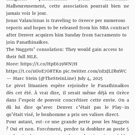
Malheureusement, cette association pourrait bien ne
jamais voir le jour.
Jonas Valančiūnas is traveling to Greece per numerous
reports and hopes to be released from his NBA contract
after Denver acquires him Sunday from Sacramento to
join Panathinaikos.
The Nuggets’ consolation: They would gain access to
their full MLE.
More:
https://t.co/HpE639WN7H
https://t.co/nUoE7G8TKn
pic.twitter.com/nExJLDbxWC
— Marc Stein (@TheSteinLine)
July 4, 2025
Le pivot lituanien espère rejoindre le Panathinaikos
dès cet été. À vrai dire, il serait même déjà en Grèce
dans l’espoir de pouvoir concrétiser cette envie. On a
dû lui dire qu’avec Denver c’était pas le Play-in
qu’était visé, le bonhomme a pris ses valises direct.
Pour autant, est-ce une grande perte pour les Nuggets
? Oui et non. Forcément, perdre ta doublure au poste 5