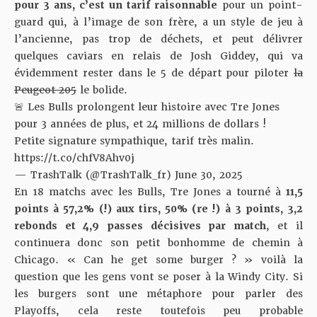
pour 3 ans, c’est un tarif raisonnable
pour un point-
guard qui, à l’image de son frère, a un style de jeu à
l’ancienne, pas trop de déchets, et peut délivrer
quelques caviars en relais de Josh Giddey, qui va
évidemment rester dans le 5 de départ pour piloter
la
Peugeot 205
le bolide.
🚨 Les Bulls prolongent leur histoire avec Tre Jones
pour 3 années de plus, et 24 millions de dollars !
Petite signature sympathique, tarif très malin.
https://t.co/chfV8Ahv0j
— TrashTalk (@TrashTalk_fr)
June 30, 2025
En 18 matchs avec les Bulls, Tre Jones a tourné à
11,5
points à 57,2% (!) aux tirs, 50% (re !) à 3 points, 3,2
rebonds et 4,9 passes décisives par match
, et il
continuera donc son petit bonhomme de chemin à
Chicago. « Can he get some burger ? » voilà la
question que les gens vont se poser à la Windy City. Si
les burgers sont une métaphore pour parler des
Playoffs, cela reste toutefois peu probable