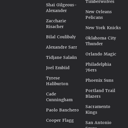
Timberwolves
Shai Gilgeous-
Alexander
New Orleans
Pelicans
Zaccharie
Risacher
New York Knicks
Bilal Coulibaly
Oklahoma City
Thunder
Alexandre Sarr
Orlando Magic
Tidjane Salaün
Philadelphia
Joel Embiid
76ers
Tyrese
Phoenix Suns
Haliburton
Portland Trail
Cade
Blazers
Cunningham
Sacramento
Paolo Banchero
Kings
Cooper Flagg
San Antonio