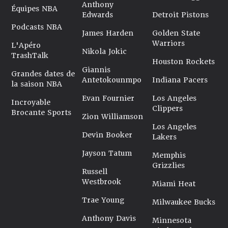
Anthony
Équipes NBA
Edwards
Detroit Pistons
Podcasts NBA
James Harden
Golden State
Warriors
L'Apéro
Nikola Jokic
TrashTalk
Houston Rockets
Giannis
Grandes dates de
Antetokounmpo
Indiana Pacers
la saison NBA
Evan Fournier
Los Angeles
Incroyable
Clippers
Brocante Sports
Zion Williamson
Los Angeles
Devin Booker
Lakers
Jayson Tatum
Memphis
Grizzlies
Russell
Westbrook
Miami Heat
Trae Young
Milwaukee Bucks
Anthony Davis
Minnesota