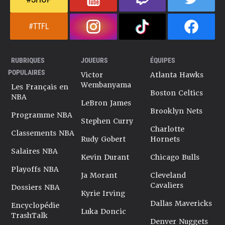
#TTFL
RUBRIQUES
JOUEURS
ÉQUIPES
POPULAIRES
Victor
Atlanta Hawks
Wembanyama
Les Français en
Boston Celtics
NBA
LeBron James
Brooklyn Nets
Programme NBA
Stephen Curry
Charlotte
Classements NBA
Rudy Gobert
Hornets
Salaires NBA
Kevin Durant
Chicago Bulls
Playoffs NBA
Ja Morant
Cleveland
Cavaliers
Dossiers NBA
Kyrie Irving
Dallas Mavericks
Encyclopédie
Luka Doncic
TrashTalk
Denver Nuggets