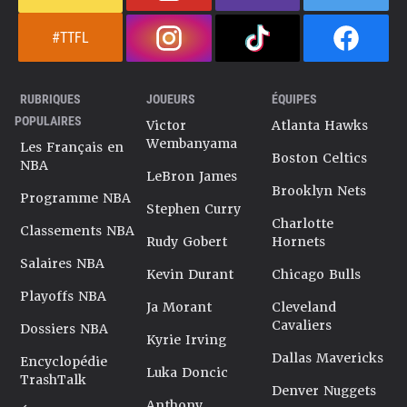
#TTFL
RUBRIQUES
JOUEURS
ÉQUIPES
POPULAIRES
Victor
Atlanta Hawks
Wembanyama
Les Français en
Boston Celtics
NBA
LeBron James
Brooklyn Nets
Programme NBA
Stephen Curry
Charlotte
Classements NBA
Rudy Gobert
Hornets
Salaires NBA
Kevin Durant
Chicago Bulls
Playoffs NBA
Ja Morant
Cleveland
Cavaliers
Dossiers NBA
Kyrie Irving
Dallas Mavericks
Encyclopédie
Luka Doncic
TrashTalk
Denver Nuggets
Anthony