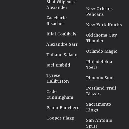
Shai Gilgeous-
Alexander
New Orleans
Pelicans
Zaccharie
Risacher
New York Knicks
Bilal Coulibaly
Oklahoma City
Thunder
Alexandre Sarr
Orlando Magic
Tidjane Salaün
Philadelphia
Joel Embiid
76ers
Tyrese
Phoenix Suns
Haliburton
Portland Trail
Cade
Blazers
Cunningham
Sacramento
Paolo Banchero
Kings
Cooper Flagg
San Antonio
Spurs