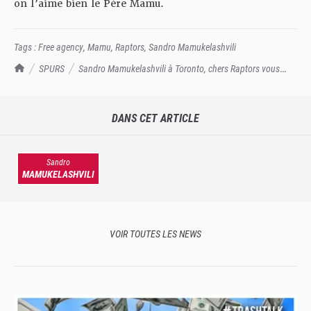
on l’aime bien le Père Mamu.
Tags :
Free agency
,
Mamu
,
Raptors
,
Sandro Mamukelashvili
TrashTalk Actu NBA
SPURS
Sandro Mamukelashvili à Toronto, chers Raptors vous
allez l'adorer
DANS CET ARTICLE
Sandro
MAMUKELASHVILI
VOIR TOUTES LES NEWS