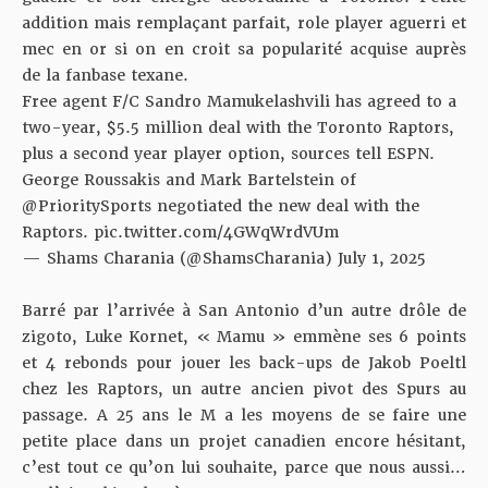
addition mais remplaçant parfait, role player aguerri et
mec en or si on en croit sa popularité acquise auprès
de la fanbase texane.
Free agent F/C Sandro Mamukelashvili has agreed to a
two-year, $5.5 million deal with the Toronto Raptors,
plus a second year player option, sources tell ESPN.
George Roussakis and Mark Bartelstein of
@PrioritySports
negotiated the new deal with the
Raptors.
pic.twitter.com/4GWqWrdVUm
— Shams Charania (@ShamsCharania)
July 1, 2025
Barré par l’arrivée à San Antonio d’un autre drôle de
zigoto, Luke Kornet, « Mamu » emmène ses 6 points
et 4 rebonds pour jouer les back-ups de Jakob Poeltl
chez les Raptors, un autre ancien pivot des Spurs au
passage. A 25 ans le M a les moyens de se faire une
petite place dans un projet canadien encore hésitant,
c’est tout ce qu’on lui souhaite, parce que nous aussi…