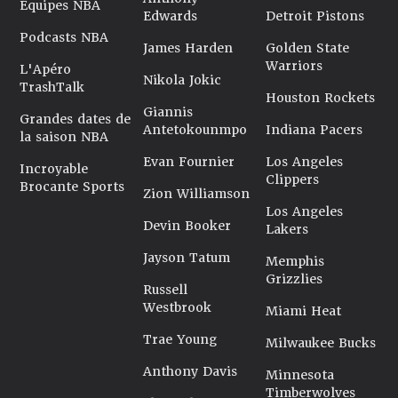
Équipes NBA
Edwards
Detroit Pistons
Podcasts NBA
James Harden
Golden State
Warriors
L'Apéro
Nikola Jokic
TrashTalk
Houston Rockets
Giannis
Grandes dates de
Antetokounmpo
Indiana Pacers
la saison NBA
Evan Fournier
Los Angeles
Incroyable
Clippers
Brocante Sports
Zion Williamson
Los Angeles
Devin Booker
Lakers
Jayson Tatum
Memphis
Grizzlies
Russell
Westbrook
Miami Heat
Trae Young
Milwaukee Bucks
Anthony Davis
Minnesota
Timberwolves