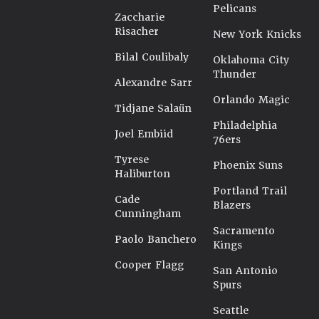
Pelicans
Zaccharie
Risacher
New York Knicks
Bilal Coulibaly
Oklahoma City
Thunder
Alexandre Sarr
Orlando Magic
Tidjane Salaün
Philadelphia
Joel Embiid
76ers
Tyrese
Phoenix Suns
Haliburton
Portland Trail
Cade
Blazers
Cunningham
Sacramento
Paolo Banchero
Kings
Cooper Flagg
San Antonio
Spurs
Seattle