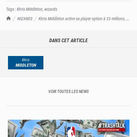
Tags :
Khris Middleton
,
wizards
TrashTalk Actu NBA
WIZARDS
Khris Middleton active sa player option à 33 millions, oh
la surprise
DANS CET ARTICLE
Khris
MIDDLETON
VOIR TOUTES LES NEWS