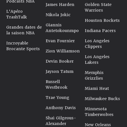
Podcasts NBA
James Harden
Golden State
Warriors
L'Apéro
Nikola Jokic
TrashTalk
Houston Rockets
Giannis
Grandes dates de
Antetokounmpo
Indiana Pacers
la saison NBA
Evan Fournier
Los Angeles
Incroyable
Clippers
Brocante Sports
Zion Williamson
Los Angeles
Devin Booker
Lakers
Jayson Tatum
Memphis
Grizzlies
Russell
Westbrook
Miami Heat
Trae Young
Milwaukee Bucks
Anthony Davis
Minnesota
Timberwolves
Shai Gilgeous-
Alexander
New Orleans