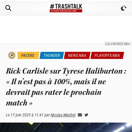
CALENDRIER NBA
PACERS
THUNDER
NEWS NBA
PLAYOFFS NBA
Rick Carlisle sur Tyrese Haliburton :
« Il n’est pas à 100%, mais il ne
devrait pas rater le prochain
match »
Le
17 juin 2025 à 11:41
par
Nicolas Meichel