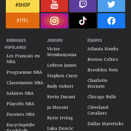
#SHOP
#TTFL
RUBRIQUES
JOUEURS
ÉQUIPES
POPULAIRES
Victor
Atlanta Hawks
Wembanyama
Les Français en
Boston Celtics
NBA
LeBron James
Brooklyn Nets
Programme NBA
Stephen Curry
Charlotte
Classements NBA
Rudy Gobert
Hornets
Salaires NBA
Kevin Durant
Chicago Bulls
Playoffs NBA
Ja Morant
Cleveland
Cavaliers
Dossiers NBA
Kyrie Irving
Dallas Mavericks
Encyclopédie
Luka Doncic
TrashTalk