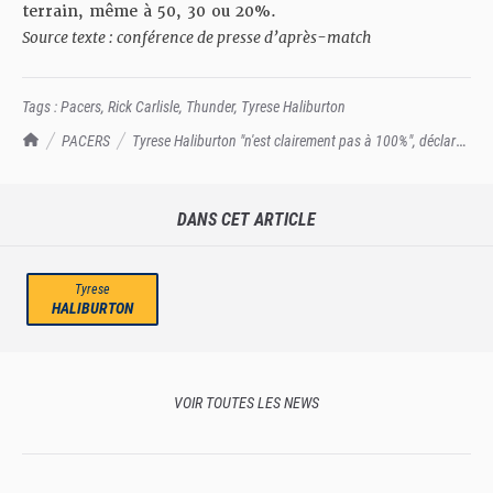
terrain, même à 50, 30 ou 20%.
Source texte : conférence de presse d’après-match
Tags :
Pacers
,
Rick Carlisle
,
Thunder
,
Tyrese Haliburton
TrashTalk Actu NBA
PACERS
Tyrese Haliburton "n'est clairement pas à 100%", déclare
Rick Carlisle
DANS CET ARTICLE
Tyrese
HALIBURTON
VOIR TOUTES LES NEWS