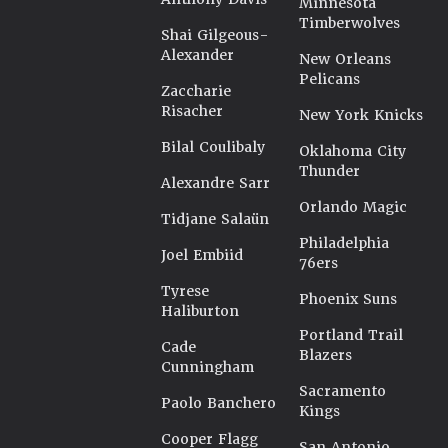
Minnesota
Timberwolves
Shai Gilgeous-
Alexander
New Orleans
Pelicans
Zaccharie
Risacher
New York Knicks
Bilal Coulibaly
Oklahoma City
Thunder
Alexandre Sarr
Orlando Magic
Tidjane Salaün
Philadelphia
Joel Embiid
76ers
Tyrese
Phoenix Suns
Haliburton
Portland Trail
Cade
Blazers
Cunningham
Sacramento
Paolo Banchero
Kings
Cooper Flagg
San Antonio