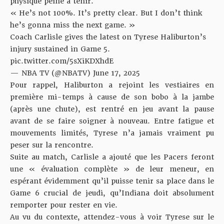
physique peine à tenir.
« He’s not 100%. It’s pretty clear. But I don’t think
he’s gonna miss the next game. »
Coach Carlisle gives the latest on Tyrese Haliburton’s
injury sustained in Game 5.
pic.twitter.com/5sXiKDXhdE
— NBA TV (@NBATV)
June 17, 2025
Pour rappel, Haliburton a rejoint les vestiaires en
première mi-temps à cause de son bobo à la jambe
(après une chute), est rentré en jeu avant la pause
avant de se faire soigner à nouveau. Entre fatigue et
mouvements limités, Tyrese n’a jamais vraiment pu
peser sur la rencontre.
Suite au match, Carlisle a ajouté que les Pacers feront
une « évaluation complète » de leur meneur, en
espérant évidemment qu’il puisse tenir sa place dans le
Game 6 crucial de jeudi, qu’Indiana doit absolument
remporter pour rester en vie.
Au vu du contexte, attendez-vous à voir Tyrese sur le