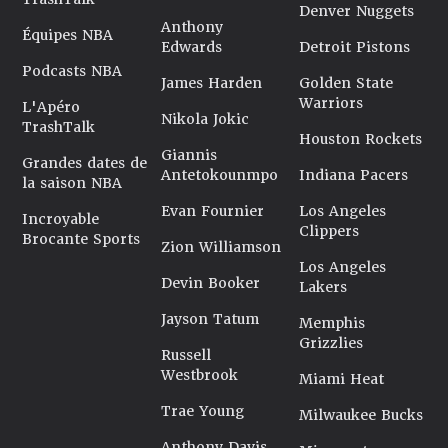
Denver Nuggets
Anthony
Équipes NBA
Edwards
Detroit Pistons
Podcasts NBA
James Harden
Golden State
Warriors
L'Apéro
Nikola Jokic
TrashTalk
Houston Rockets
Giannis
Grandes dates de
Antetokounmpo
Indiana Pacers
la saison NBA
Evan Fournier
Los Angeles
Incroyable
Clippers
Brocante Sports
Zion Williamson
Los Angeles
Devin Booker
Lakers
Jayson Tatum
Memphis
Grizzlies
Russell
Westbrook
Miami Heat
Trae Young
Milwaukee Bucks
Anthony Davis