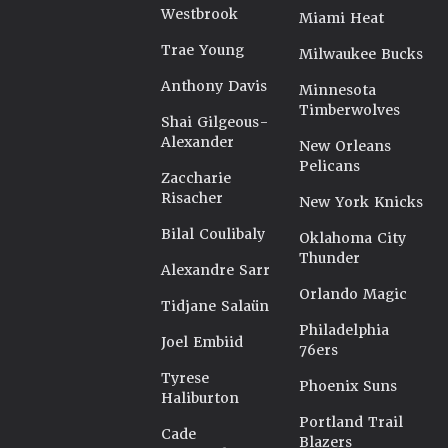
Westbrook
Miami Heat
Trae Young
Milwaukee Bucks
Anthony Davis
Minnesota
Timberwolves
Shai Gilgeous-
Alexander
New Orleans
Pelicans
Zaccharie
Risacher
New York Knicks
Bilal Coulibaly
Oklahoma City
Thunder
Alexandre Sarr
Orlando Magic
Tidjane Salaün
Philadelphia
Joel Embiid
76ers
Tyrese
Phoenix Suns
Haliburton
Portland Trail
Cade
Blazers