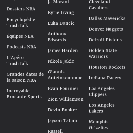
Ja Morant
Cleveland
Cavaliers
Dossiers NBA
Kyrie Irving
Dallas Mavericks
Encyclopédie
Luka Doncic
TrashTalk
Denver Nuggets
Anthony
Équipes NBA
Edwards
Detroit Pistons
Podcasts NBA
James Harden
Golden State
Warriors
L'Apéro
Nikola Jokic
TrashTalk
Houston Rockets
Giannis
Grandes dates de
Antetokounmpo
Indiana Pacers
la saison NBA
Evan Fournier
Los Angeles
Incroyable
Clippers
Brocante Sports
Zion Williamson
Los Angeles
Devin Booker
Lakers
Jayson Tatum
Memphis
Grizzlies
Russell