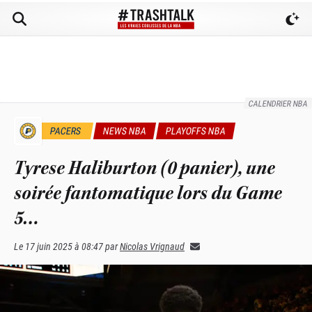
CALENDRIER NBA
PACERS
NEWS NBA
PLAYOFFS NBA
Tyrese Haliburton (0 panier), une
soirée fantomatique lors du Game
5…
Le
17 juin 2025 à 08:47
par
Nicolas Vrignaud