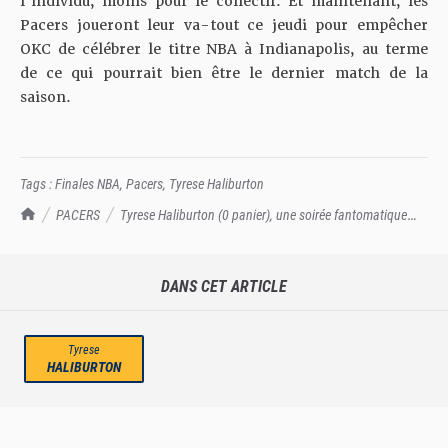
l’individu, moins pour le collectif. Et maintenant, les
Pacers joueront leur va-tout ce jeudi pour empêcher
OKC de célébrer le titre NBA à Indianapolis, au terme
de ce qui pourrait bien être le dernier match de la
saison.
Tags :
Finales NBA
,
Pacers
,
Tyrese Haliburton
TrashTalk Actu NBA
PACERS
Tyrese Haliburton (0 panier), une soirée fantomatique
lors du Game 5...
DANS CET ARTICLE
Tyrese
HALIBURTON