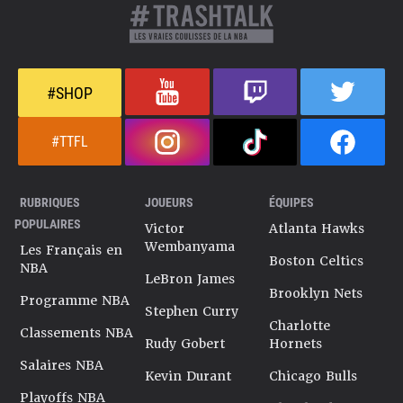
#SHOP
#TTFL
RUBRIQUES
JOUEURS
ÉQUIPES
POPULAIRES
Victor
Atlanta Hawks
Wembanyama
Les Français en
Boston Celtics
NBA
LeBron James
Brooklyn Nets
Programme NBA
Stephen Curry
Charlotte
Classements NBA
Rudy Gobert
Hornets
Salaires NBA
Kevin Durant
Chicago Bulls
Playoffs NBA