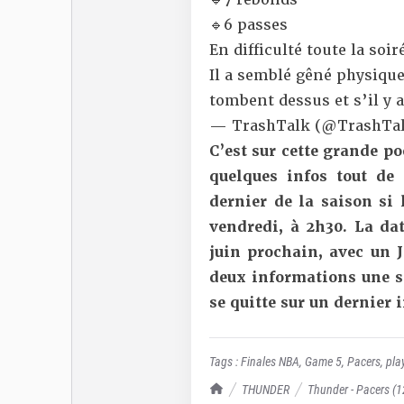
🔹6 passes
En difficulté toute la soi
Il a semblé gêné physique
tombent dessus et s’il y
— TrashTalk (@TrashTal
C’est sur cette grande po
quelques infos tout d
dernier de la saison si 
vendredi, à 2h30. La da
juin prochain, avec un J
deux informations une se
se quitte sur un dernier i
Tags :
Finales NBA
,
Game 5
,
Pacers
,
pla
TrashTalk Actu NBA
THUNDER
Thunder - Pacers (12