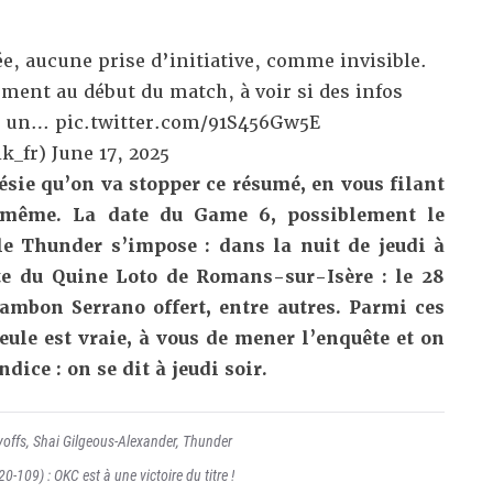
rée, aucune prise d’initiative, comme invisible.
ment au début du match, à voir si des infos
 a un…
pic.twitter.com/91S456Gw5E
k_fr)
June 17, 2025
ésie qu’on va stopper ce résumé, en vous filant
e même. La date du Game 6, possiblement le
le Thunder s’impose : dans la nuit de jeudi à
te du Quine Loto de Romans-sur-Isère : le 28
ambon Serrano offert, entre autres. Parmi ces
ule est vraie, à vous de mener l’enquête et on
ndice : on se dit à jeudi soir.
yoffs
,
Shai Gilgeous-Alexander
,
Thunder
0-109) : OKC est à une victoire du titre !