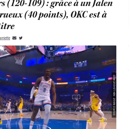
 (120-109) : grâce à un Jalen
ueux (40 points), OKC est à
itre
rriette
SOURCE IMAGE : NBA LEAGUE PASS