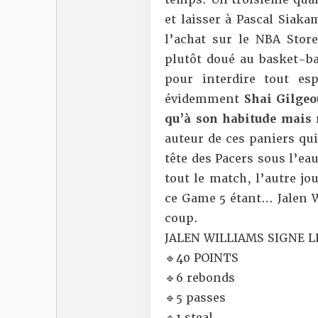
et laisser à Pascal Siaka
l’achat sur le NBA Stor
plutôt doué au basket-ba
pour interdire tout es
évidemment
Shai Gilgeo
qu’à son habitude mais 
auteur de ces paniers qui
tête des Pacers sous l’ea
tout le match, l’autre jo
ce Game 5 étant… Jalen 
coup.
JALEN WILLIAMS SIGNE LE
🔹40 POINTS
🔹6 rebonds
🔹5 passes
🔹1 steal