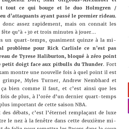
t tout ce qui bouge et le duo Holmgren /
eu d’attaquants ayant passé le premier rideau.
t donc assez rapidement, mais on connait les
a fête qu’à +30 et trois minutes à jouer…
ès un quart-temps, quasiment quinze à la mi-
al problème pour Rick Carlisle ce n’est pas
iveau de Tyrese Haliburton, bloqué à zéro point
e petit doigt face aux pitbulls du Thunder
. Fort
am montre une nouvelle fois à quel point il est
au grimpe, Myles Turner, Andrew Nembhard et
ça bien comme il faut, et c’est ainsi que les
 fois de plus, à l’orée d’un dernier quart-temps
plus important de cette saison NBA.
 des débats, c’est l’éternel remplaçant de luxe
re le nez à la fenêtre dans cette deuxième mi-
 de folie pour remettre les Pacers dans le coup