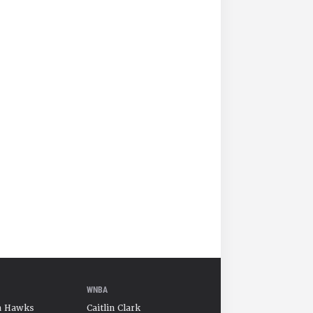
WNBA
a Hawks
Caitlin Clark