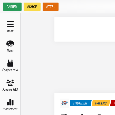
PARIER !
#SHOP
#TTFL
Menu
News
Équipes NBA
Joueurs NBA
THUNDER
PACERS
Classement