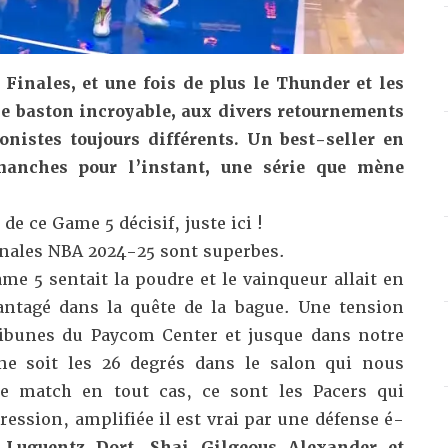
inales, et une fois de plus le Thunder et les
ne baston incroyable, aux divers retournements
onistes toujours différents. Un best-seller en
manches pour l’instant, une série que mène
 de ce Game 5 décisif, juste ici !
inales NBA 2024-25 sont superbes.
ame 5 sentait la poudre et le vainqueur allait en
antagé dans la quête de la bague. Une tension
tribunes du Paycom Center et jusque dans notre
ne soit les 26 degrés dans le salon qui nous
de match en tout cas, ce sont les Pacers qui
ression, amplifiée il est vrai par une défense é-
.
Luguentz Dort, Shai Gilgeous-Alexander et