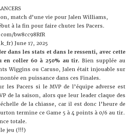
 LANCERS
on, match d’une vie pour Jalen Williams,
ut à la fin pour faire chuter les Pacers.
r.com/bw8cc98RfR
k_fr)
June 17, 2025
r dans les stats et dans le ressenti, avec cette
u en coller 60 à 250% au tir.
Bien supplée au
ts Wiggins ou Caruso, Jalen était injouable sur
 montée en puissance dans ces Finales.
r les Pacers si le MVP de l’équipe adverse est
VP de la saison, alors que leur leader claque des
échelle de la chiasse, car il est donc l’heure de
urton termine ce Game 5 à 4 points à 0/6 au tir.
nce totale.
e jeu (!!!)