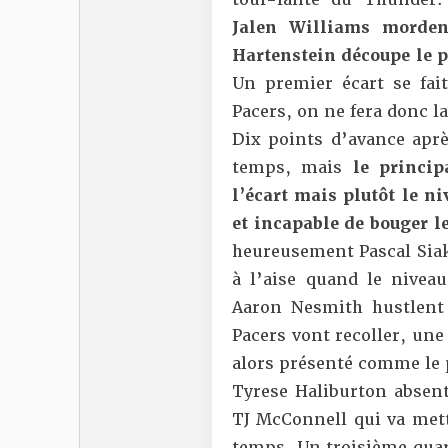
Jalen Williams morden
Hartenstein découpe le p
Un premier écart se fai
Pacers, on ne fera donc l
Dix points d’avance apr
temps, mais
le princip
l’écart mais plutôt le n
et incapable de bouger l
heureusement Pascal Siak
à l’aise quand le nive
Aaron Nesmith hustlent 
Pacers vont recoller, une
alors présenté comme le 
Tyrese Haliburton absent
TJ McConnell qui va mett
temps. Un troisième quart