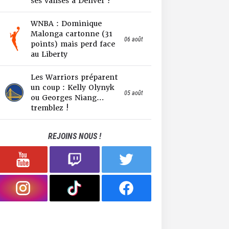
ses valises à Denver !
WNBA : Dominique
Malonga cartonne (31
06 août
points) mais perd face
au Liberty
Les Warriors préparent
un coup : Kelly Olynyk
05 août
ou Georges Niang…
tremblez !
REJOINS NOUS !