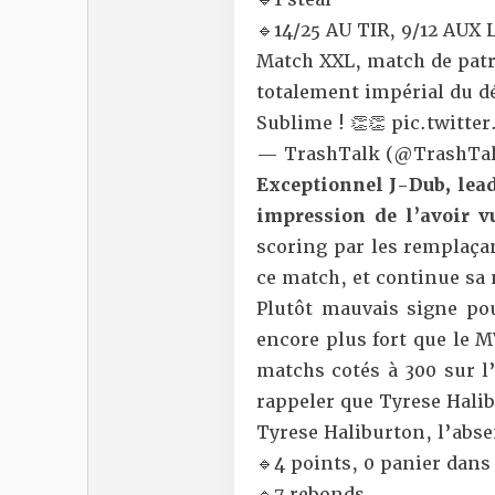
🔹14/25 AU TIR, 9/12 AUX
Match XXL, match de patr
totalement impérial du déb
Sublime ! 👏👏
pic.twitte
— TrashTalk (@TrashTal
Exceptionnel J-Dub, leade
impression de l’avoir v
scoring par les remplaçan
ce match, et continue sa
Plutôt mauvais signe pou
encore plus fort que le M
matchs cotés à 300 sur l’
rappeler que Tyrese Halib
Tyrese Haliburton, l’abse
🔹4 points, 0 panier dans l
🔹7 rebonds