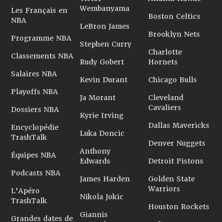
Wembanyama
Les Français en
Boston Celtics
NBA
LeBron James
Brooklyn Nets
Programme NBA
Stephen Curry
Charlotte
Classements NBA
Rudy Gobert
Hornets
Salaires NBA
Kevin Durant
Chicago Bulls
Playoffs NBA
Ja Morant
Cleveland
Cavaliers
Dossiers NBA
Kyrie Irving
Dallas Mavericks
Encyclopédie
Luka Doncic
TrashTalk
Denver Nuggets
Anthony
Équipes NBA
Edwards
Detroit Pistons
Podcasts NBA
James Harden
Golden State
Warriors
L'Apéro
Nikola Jokic
TrashTalk
Houston Rockets
Giannis
Grandes dates de