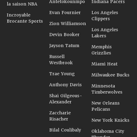
Antetokounmpo
Indiana Pacers
la saison NBA
Evan Fournier
Los Angeles
Incroyable
Clippers
Brocante Sports
Zion Williamson
Los Angeles
Devin Booker
Lakers
Jayson Tatum
Memphis
Grizzlies
Russell
Westbrook
Miami Heat
Trae Young
Milwaukee Bucks
Anthony Davis
Minnesota
Timberwolves
Shai Gilgeous-
Alexander
New Orleans
Pelicans
Zaccharie
Risacher
New York Knicks
Bilal Coulibaly
Oklahoma City