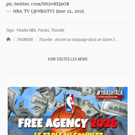
pic.twitter.com/NN2vKEjxOB
— NBA TV (@NBATV)
June 12, 2025
Tags :
Finales NBA
,
Pacers
,
Thunder
TrashTalk Actu NBA
THUNDER
Thunder : encore un craquage dans un Game 3...
VOIR TOUTES LES NEWS