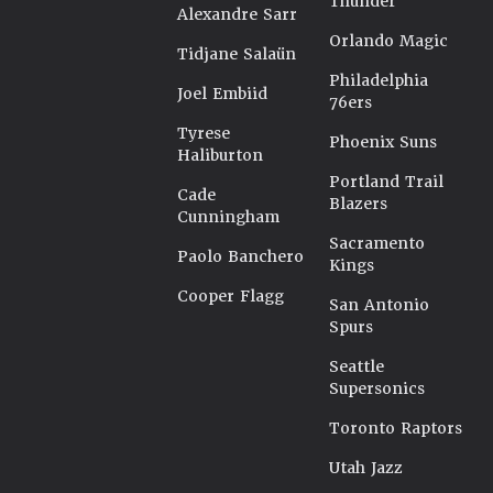
Thunder
Alexandre Sarr
Orlando Magic
Tidjane Salaün
Philadelphia
Joel Embiid
76ers
Tyrese
Phoenix Suns
Haliburton
Portland Trail
Cade
Blazers
Cunningham
Sacramento
Paolo Banchero
Kings
Cooper Flagg
San Antonio
Spurs
Seattle
Supersonics
Toronto Raptors
Utah Jazz