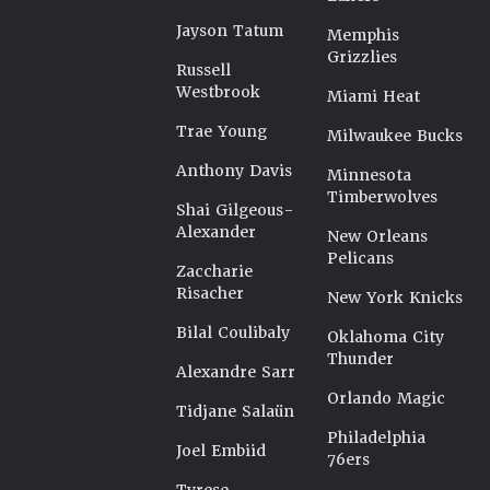
Jayson Tatum
Memphis
Grizzlies
Russell
Westbrook
Miami Heat
Trae Young
Milwaukee Bucks
Anthony Davis
Minnesota
Timberwolves
Shai Gilgeous-
Alexander
New Orleans
Pelicans
Zaccharie
Risacher
New York Knicks
Bilal Coulibaly
Oklahoma City
Thunder
Alexandre Sarr
Orlando Magic
Tidjane Salaün
Philadelphia
Joel Embiid
76ers