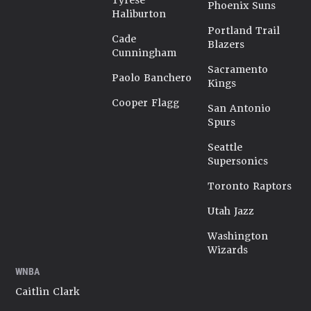
Tyrese
Phoenix Suns
Haliburton
Portland Trail
Cade
Blazers
Cunningham
Sacramento
Paolo Banchero
Kings
Cooper Flagg
San Antonio
Spurs
Seattle
Supersonics
Toronto Raptors
Utah Jazz
Washington
Wizards
WNBA
Caitlin Clark