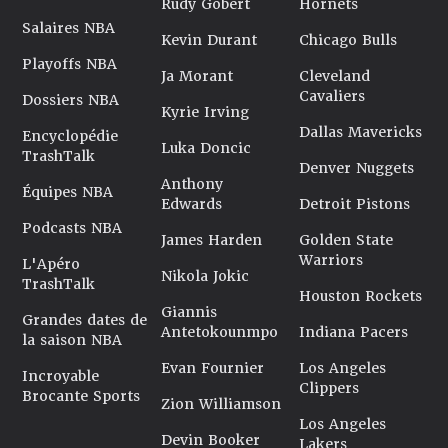
Rudy Gobert
Hornets
Salaires NBA
Kevin Durant
Chicago Bulls
Playoffs NBA
Ja Morant
Cleveland
Cavaliers
Dossiers NBA
Kyrie Irving
Dallas Mavericks
Encyclopédie
Luka Doncic
TrashTalk
Denver Nuggets
Anthony
Équipes NBA
Edwards
Detroit Pistons
Podcasts NBA
James Harden
Golden State
Warriors
L'Apéro
Nikola Jokic
TrashTalk
Houston Rockets
Giannis
Grandes dates de
Antetokounmpo
Indiana Pacers
la saison NBA
Evan Fournier
Los Angeles
Incroyable
Clippers
Brocante Sports
Zion Williamson
Los Angeles
Devin Booker
Lakers