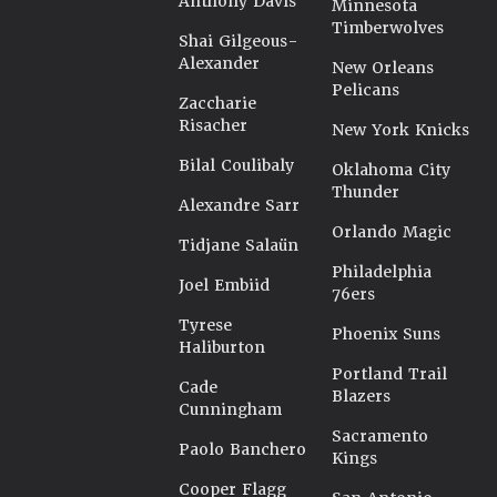
Anthony Davis
Minnesota
Timberwolves
Shai Gilgeous-
Alexander
New Orleans
Pelicans
Zaccharie
Risacher
New York Knicks
Bilal Coulibaly
Oklahoma City
Thunder
Alexandre Sarr
Orlando Magic
Tidjane Salaün
Philadelphia
Joel Embiid
76ers
Tyrese
Phoenix Suns
Haliburton
Portland Trail
Cade
Blazers
Cunningham
Sacramento
Paolo Banchero
Kings
Cooper Flagg