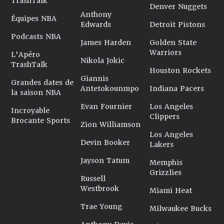
TrashTalk
Denver Nuggets
Anthony
Équipes NBA
Edwards
Detroit Pistons
Podcasts NBA
James Harden
Golden State
Warriors
L'Apéro
Nikola Jokic
TrashTalk
Houston Rockets
Giannis
Grandes dates de
Antetokounmpo
Indiana Pacers
la saison NBA
Evan Fournier
Los Angeles
Incroyable
Clippers
Brocante Sports
Zion Williamson
Los Angeles
Devin Booker
Lakers
Jayson Tatum
Memphis
Grizzlies
Russell
Westbrook
Miami Heat
Trae Young
Milwaukee Bucks