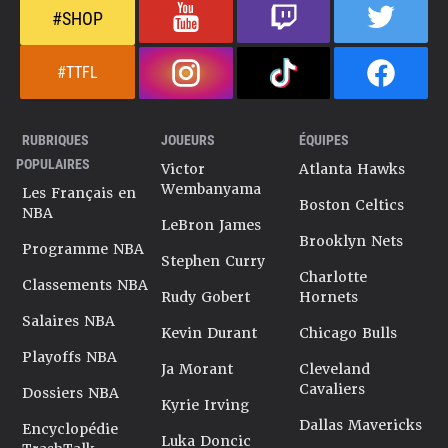
#SHOP
#TTFL
RUBRIQUES
JOUEURS
ÉQUIPES
POPULAIRES
Victor
Atlanta Hawks
Wembanyama
Les Français en
Boston Celtics
NBA
LeBron James
Brooklyn Nets
Programme NBA
Stephen Curry
Charlotte
Classements NBA
Rudy Gobert
Hornets
Salaires NBA
Kevin Durant
Chicago Bulls
Playoffs NBA
Ja Morant
Cleveland
Cavaliers
Dossiers NBA
Kyrie Irving
Dallas Mavericks
Encyclopédie
Luka Doncic