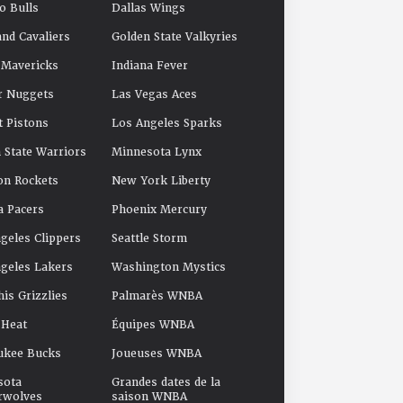
o Bulls
Dallas Wings
and Cavaliers
Golden State Valkyries
 Mavericks
Indiana Fever
r Nuggets
Las Vegas Aces
t Pistons
Los Angeles Sparks
 State Warriors
Minnesota Lynx
on Rockets
New York Liberty
a Pacers
Phoenix Mercury
geles Clippers
Seattle Storm
geles Lakers
Washington Mystics
s Grizzlies
Palmarès WNBA
 Heat
Équipes WNBA
ukee Bucks
Joueuses WNBA
sota
Grandes dates de la
rwolves
saison WNBA