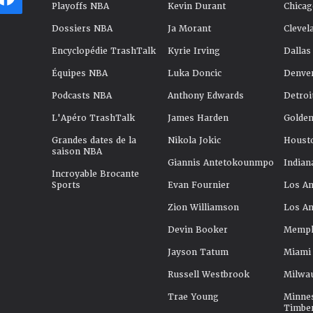
Playoffs NBA
Kevin Durant
Chicag
Dossiers NBA
Ja Morant
Clevel
Encyclopédie TrashTalk
Kyrie Irving
Dallas
Équipes NBA
Luka Doncic
Denve
Podcasts NBA
Anthony Edwards
Detroi
L'Apéro TrashTalk
James Harden
Golden
Grandes dates de la
Nikola Jokic
Houst
saison NBA
Giannis Antetokounmpo
Indian
Incroyable Brocante
Sports
Evan Fournier
Los An
Zion Williamson
Los An
Devin Booker
Memphi
Jayson Tatum
Miami
Russell Westbrook
Milwa
Trae Young
Minne
Timbe