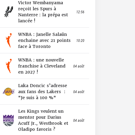
Victor Wembanyama
reçoit les Spurs à
12:56
Nanterre : la prépa est
lancée !
WNBA : Janelle Salaün
enchaine avec 21 points
10:20
face à Toronto
WNBA : une nouvelle
franchise à Cleveland
04 août
en 2027 !
Luka Doncic s’adresse
aux fans des Lakers :
04 août
"Je suis à 100 %"
Les Kings veulent un
mentor pour Darius
04 août
Acuff Jr., Westbrook et
Oladipo favoris ?