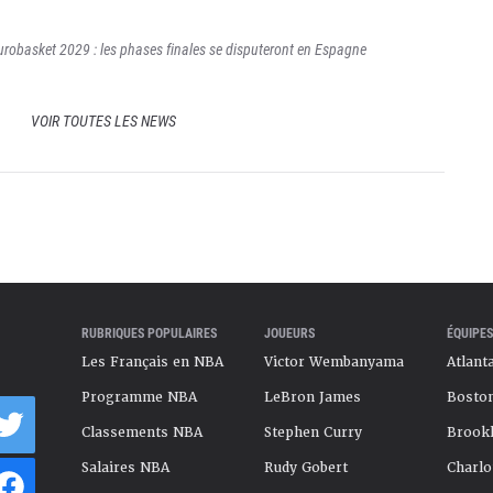
urobasket 2029 : les phases finales se disputeront en Espagne
VOIR TOUTES LES NEWS
RUBRIQUES POPULAIRES
JOUEURS
ÉQUIPES
Les Français en NBA
Victor Wembanyama
Atlant
Programme NBA
LeBron James
Boston
Classements NBA
Stephen Curry
Brookl
Salaires NBA
Rudy Gobert
Charlo