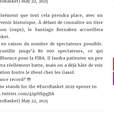
roBasket)
May 22, 2025
cisément que tout cela prendra place, avec un
evenir historique. À défaut de connaître un titre
ison (oups), le Santiago Bernabeu accueillera
sket.
 en raison du nombre de spectateurs possible.
ueillir jusqu’à 80 000 spectateurs, ce qui
ffluence pour la FIBA. Il faudra patienter un peu
era réellement battu, mais on a déjà hâte de voir
tion foutre le zbeul chez les Gasol.
nce record? 😳
he stands for the
#EuroBasket
2029 opener in
c.twitter.com/49pNhpgJlA
roBasket)
May 22, 2025