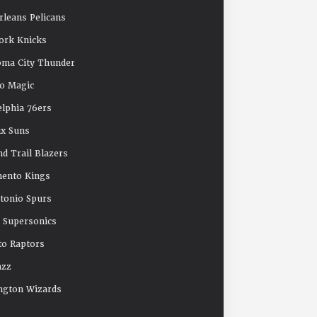
leans Pelicans
ork Knicks
oma City Thunder
o Magic
elphia 76ers
x Suns
nd Trail Blazers
mento Kings
tonio Spurs
e Supersonics
o Raptors
azz
ngton Wizards