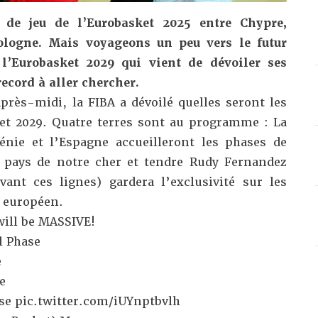
in de jeu de
l’Eurobasket 2025
entre Chypre,
Pologne. Mais voyageons un peu vers le futur
l’Eurobasket 2029 qui vient de dévoiler ses
 record à aller chercher.
près-midi, la FIBA a dévoilé quelles seront les
et 2029. Quatre terres sont au programme : La
vénie et l’Espagne accueilleront les phases de
 pays de notre cher et tendre
Rudy Fernandez
ant ces lignes) gardera l’exclusivité sur les
i européen.
will be MASSIVE!
l Phase
e
e
ase
pic.twitter.com/iUYnptbvlh