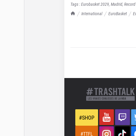
Tags :
Eurobasket 2029
,
Madrid
,
Record
TrashTalk Actu NBA
International
EuroBasket
E
#SHOP
#TTFL