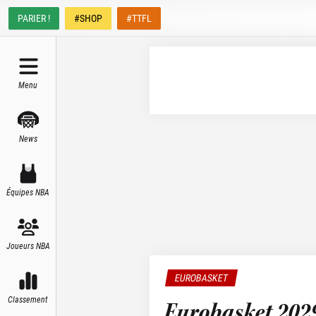
PARIER !
#SHOP
#TTFL
Menu
News
Équipes NBA
Joueurs NBA
EUROBASKET
Classement
Eurobasket 2029 