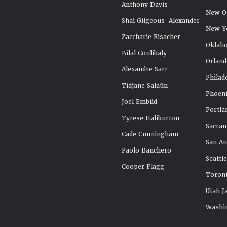
Anthony Davis
New Or
Shai Gilgeous-Alexander
New Y
Zaccharie Risacher
Oklah
Bilal Coulibaly
Orland
Alexandre Sarr
Philad
Tidjane Salaün
Phoeni
Joel Embiid
Portla
Tyrese Haliburton
Sacra
Cade Cunningham
San An
Paolo Banchero
Seattl
Cooper Flagg
Toront
Utah J
Washi