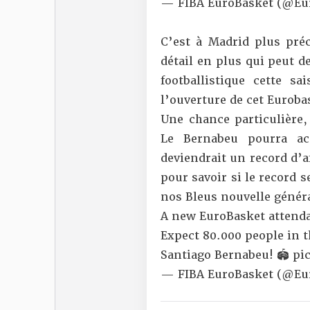
— FIBA EuroBasket (@Eu
C’est à Madrid plus pré
détail en plus qui peut d
footballistique cette sa
l’ouverture de cet Euroba
Une chance particulière,
Le Bernabeu pourra acc
deviendrait un record d’a
pour savoir si le record s
nos Bleus nouvelle généra
A new EuroBasket attenda
Expect 80.000 people in t
Santiago Bernabeu! 🏟️
pi
— FIBA EuroBasket (@Eu