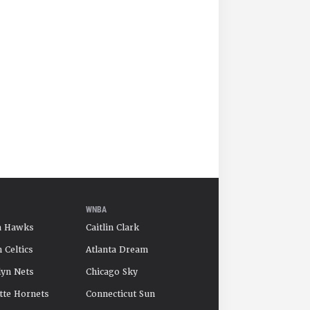
WNBA
a Hawks
Caitlin Clark
 Celtics
Atlanta Dream
yn Nets
Chicago Sky
tte Hornets
Connecticut Sun