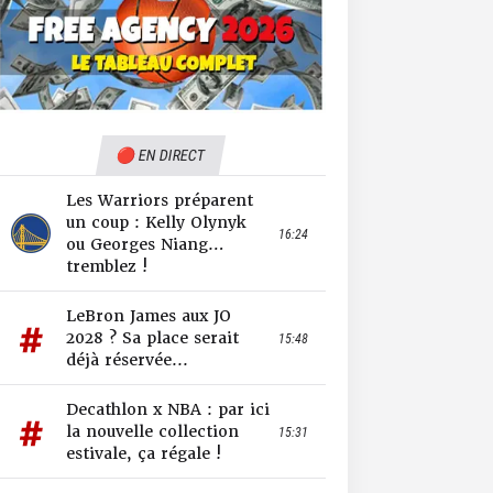
🔴 EN DIRECT
Les Warriors préparent
un coup : Kelly Olynyk
16:24
ou Georges Niang…
tremblez !
LeBron James aux JO
2028 ? Sa place serait
15:48
déjà réservée...
Decathlon x NBA : par ici
la nouvelle collection
15:31
estivale, ça régale !