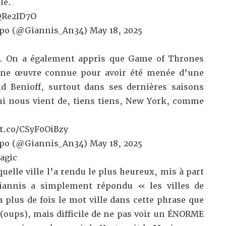
le.
JQRe2ID7O
po (@Giannis_An34)
May 18, 2025
ça. On a également appris que Game of Thrones
. Une œuvre connue pour avoir été menée d’une
d Benioff, surtout dans ses dernières saisons
i nous vient de, tiens tiens, New York, comme
/t.co/CSyF0OiBzy
po (@Giannis_An34)
May 18, 2025
agic
elle ville l’a rendu le plus heureux, mis à part
Giannis a simplement répondu « les villes de
 a plus de fois le mot ville dans cette phrase que
 (oups), mais difficile de ne pas voir un ÉNORME