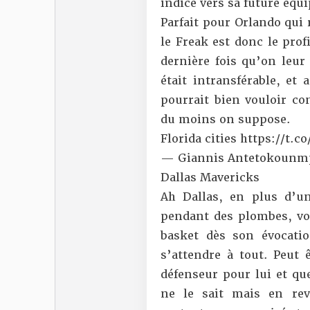
indice vers sa future équi
Parfait pour Orlando qui 
le Freak est donc le profi
dernière fois qu’on leur
était intransférable, et
pourrait bien vouloir c
du moins on suppose.
Florida cities
https://t.c
— Giannis Antetokounm
Dallas Mavericks
Ah Dallas, en plus d’u
pendant des plombes, voi
basket dès son évocati
s’attendre à tout. Peut
défenseur pour lui et que
ne le sait mais en re