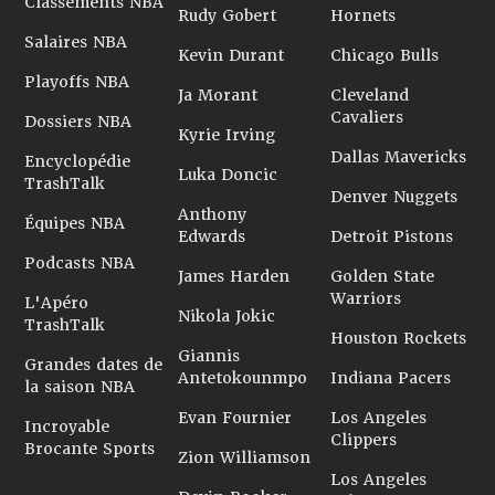
Classements NBA
Rudy Gobert
Hornets
Salaires NBA
Kevin Durant
Chicago Bulls
Playoffs NBA
Ja Morant
Cleveland
Cavaliers
Dossiers NBA
Kyrie Irving
Dallas Mavericks
Encyclopédie
Luka Doncic
TrashTalk
Denver Nuggets
Anthony
Équipes NBA
Edwards
Detroit Pistons
Podcasts NBA
James Harden
Golden State
Warriors
L'Apéro
Nikola Jokic
TrashTalk
Houston Rockets
Giannis
Grandes dates de
Antetokounmpo
Indiana Pacers
la saison NBA
Evan Fournier
Los Angeles
Incroyable
Clippers
Brocante Sports
Zion Williamson
Los Angeles