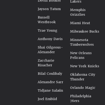
Devin Booker
Lakers
Jayson Tatum
Memphis
Grizzlies
Russell
Westbrook
Miami Heat
Trae Young
Milwaukee Bucks
Anthony Davis
Minnesota
Timberwolves
Shai Gilgeous-
Alexander
New Orleans
Pelicans
Zaccharie
Risacher
New York Knicks
Bilal Coulibaly
Oklahoma City
Thunder
Alexandre Sarr
Orlando Magic
Tidjane Salaün
Philadelphia
Joel Embiid
76ers