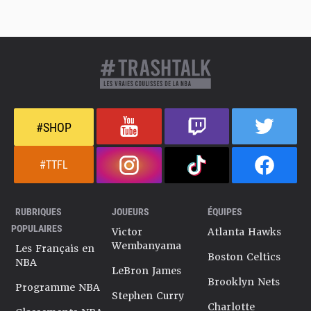
#SHOP
#TTFL
RUBRIQUES
JOUEURS
ÉQUIPES
POPULAIRES
Victor
Atlanta Hawks
Wembanyama
Les Français en
Boston Celtics
NBA
LeBron James
Brooklyn Nets
Programme NBA
Stephen Curry
Charlotte