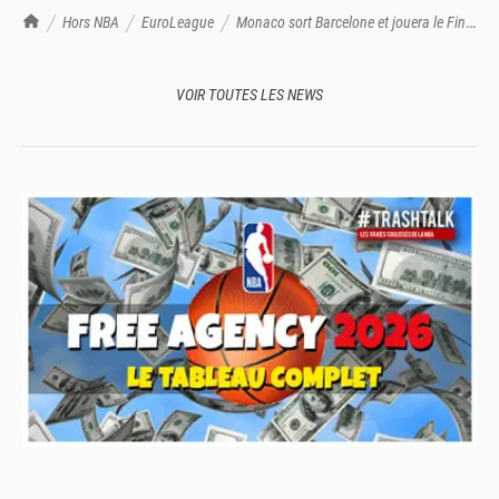
TrashTalk Actu NBA
Hors NBA
EuroLeague
Monaco sort Barcelone et jouera le Final
Four de l'EuroLeague !
VOIR TOUTES LES NEWS