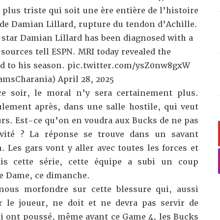
 plus triste qui soit une ère entière de l’histoire
 de Damian Lillard,
rupture du tendon d’Achille
.
 star Damian Lillard has been diagnosed with a
 sources tell ESPN. MRI today revealed the
nd to his season.
pic.twitter.com/ysZ0nw8gxW
amsCharania)
April 28, 2025
e soir, le moral n’y sera certainement plus.
lement après, dans une salle hostile, qui veut
urs. Est-ce qu’on en voudra aux Bucks de ne pas
ivité ? La réponse se trouve dans un savant
 Les gars vont y aller avec toutes les forces et
ais cette série, cette équipe a subi un coup
de Dame, ce dimanche.
nous morfondre sur cette blessure qui, aussi
ur le joueur, ne doit et ne devra pas servir de
ui ont poussé, même avant ce Game 4, les Bucks