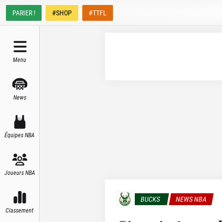
PARIER !
#SHOP
#TTFL
Menu
News
Équipes NBA
Joueurs NBA
BUCKS
NEWS NBA
Classement