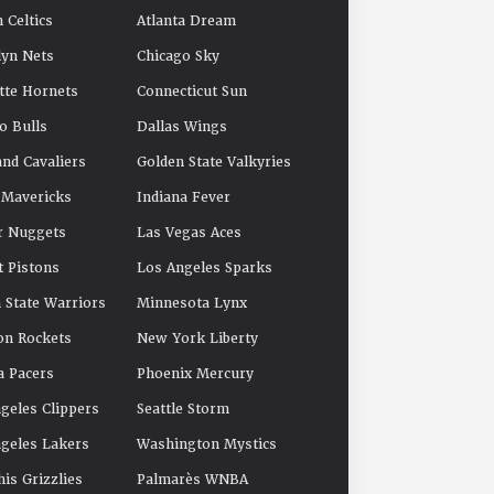
 Celtics
Atlanta Dream
yn Nets
Chicago Sky
tte Hornets
Connecticut Sun
o Bulls
Dallas Wings
and Cavaliers
Golden State Valkyries
 Mavericks
Indiana Fever
r Nuggets
Las Vegas Aces
t Pistons
Los Angeles Sparks
 State Warriors
Minnesota Lynx
on Rockets
New York Liberty
a Pacers
Phoenix Mercury
geles Clippers
Seattle Storm
geles Lakers
Washington Mystics
s Grizzlies
Palmarès WNBA