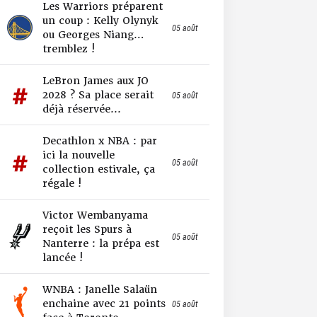
Les Warriors préparent
un coup : Kelly Olynyk
05 août
ou Georges Niang…
tremblez !
LeBron James aux JO
2028 ? Sa place serait
05 août
déjà réservée...
Decathlon x NBA : par
ici la nouvelle
05 août
collection estivale, ça
régale !
Victor Wembanyama
reçoit les Spurs à
05 août
Nanterre : la prépa est
lancée !
WNBA : Janelle Salaün
enchaine avec 21 points
05 août