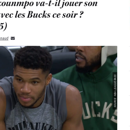
ounmpo va-t-il jouer son
ec les Bucks ce soir ?
5)
gnaud
SOURCE : NBA LEAGUE PASS