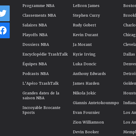
Programme NBA
LeBron James
Boston
Classements NBA
Stephen Curry
Brookl
Salaires NBA
Rudy Gobert
Charlo
Playoffs NBA
Kevin Durant
Chicag
Dossiers NBA
Ja Morant
Clevel
Encyclopédie TrashTalk
Kyrie Irving
Dallas
Équipes NBA
Luka Doncic
Denve
Podcasts NBA
Anthony Edwards
Detroi
L'Apéro TrashTalk
James Harden
Golden
Grandes dates de la
Nikola Jokic
Houst
saison NBA
Giannis Antetokounmpo
Indian
Incroyable Brocante
Sports
Evan Fournier
Los An
Zion Williamson
Los An
Devin Booker
Memphi