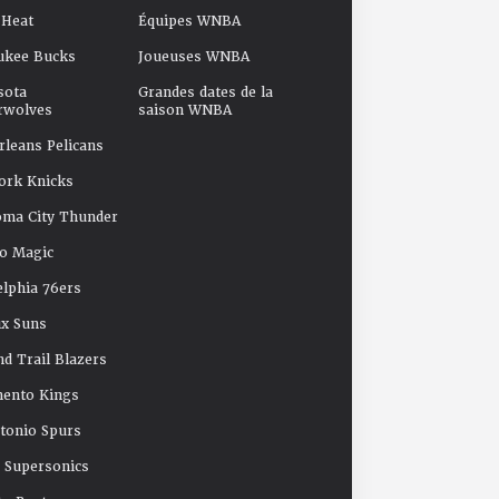
 Heat
Équipes WNBA
ukee Bucks
Joueuses WNBA
sota
Grandes dates de la
rwolves
saison WNBA
leans Pelicans
ork Knicks
oma City Thunder
o Magic
elphia 76ers
x Suns
nd Trail Blazers
mento Kings
tonio Spurs
e Supersonics