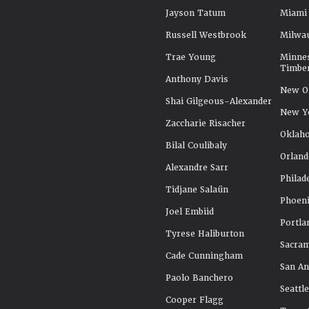
Jayson Tatum
Miami
Russell Westbrook
Milwa
Trae Young
Minne
Timbe
Anthony Davis
New Or
Shai Gilgeous-Alexander
New Y
Zaccharie Risacher
Oklah
Bilal Coulibaly
Orland
Alexandre Sarr
Philad
Tidjane Salaün
Phoeni
Joel Embiid
Portla
Tyrese Haliburton
Sacra
Cade Cunningham
San An
Paolo Banchero
Seattl
Cooper Flagg