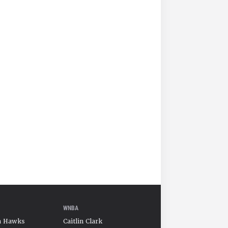
WNBA
a Hawks
Caitlin Clark