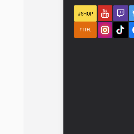
#SHOP
#TTFL