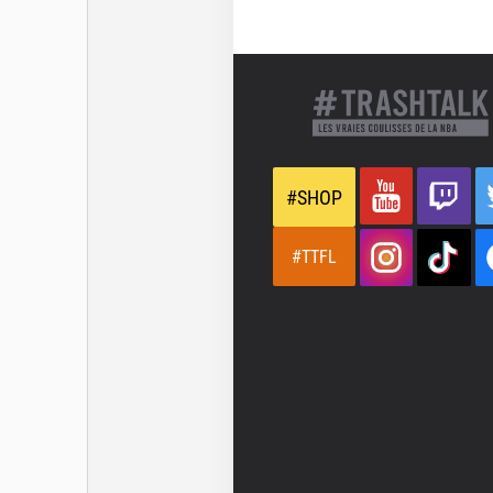
#SHOP
#TTFL