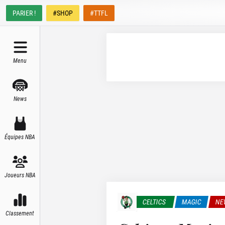
PARIER !
#SHOP
#TTFL
Menu
News
Équipes NBA
Joueurs NBA
CELTICS
MAGIC
NE
Classement