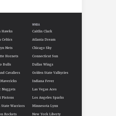
WNBA
a Hawks
Caitlin Clark
 Celtics
Atlanta Dream
yn Nets
Chicago Sky
tte Hornets
Connecticut Sun
o Bulls
Dallas Wings
and Cavaliers
Golden State Valkyries
 Mavericks
Indiana Fever
r Nuggets
Las Vegas Aces
t Pistons
Los Angeles Sparks
 State Warriors
Minnesota Lynx
on Rockets
New York Liberty