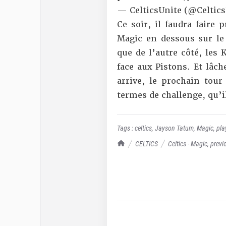
— CelticsUnite (@Celtic
Ce soir, il faudra faire
Magic en dessous sur le
que de l’autre côté, les
face aux Pistons. Et lâch
arrive, le prochain tou
termes de challenge, qu’i
Tags :
celtics
,
Jayson Tatum
,
Magic
,
pla
TrashTalk Actu NBA
CELTICS
Celtics - Magic, prev