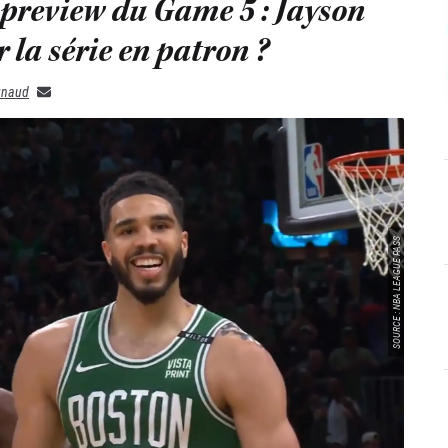
, preview du Game 5 : Jayson
 la série en patron ?
gnaud
SOURCE : NBA LEAGUE PASS