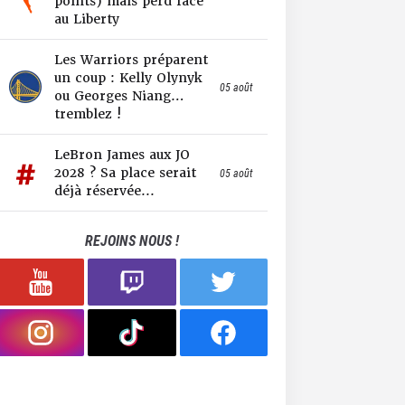
points) mais perd face
au Liberty
Les Warriors préparent
un coup : Kelly Olynyk
05 août
ou Georges Niang…
tremblez !
LeBron James aux JO
2028 ? Sa place serait
05 août
déjà réservée...
REJOINS NOUS !