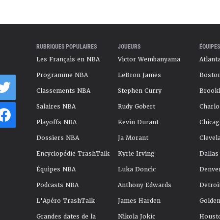
RUBRIQUES POPULAIRES
JOUEURS
ÉQUIPES
Les Français en NBA
Victor Wembanyama
Atlant
Programme NBA
LeBron James
Boston
Classements NBA
Stephen Curry
Brookl
Salaires NBA
Rudy Gobert
Charlo
Playoffs NBA
Kevin Durant
Chicag
Dossiers NBA
Ja Morant
Clevel
Encyclopédie TrashTalk
Kyrie Irving
Dallas
Équipes NBA
Luka Doncic
Denve
Podcasts NBA
Anthony Edwards
Detroi
L'Apéro TrashTalk
James Harden
Golden
Grandes dates de la
Nikola Jokic
Houst