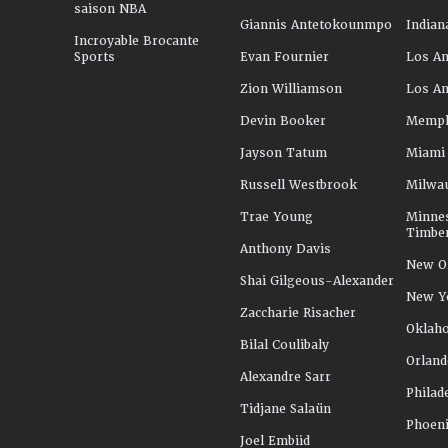
saison NBA
Giannis Antetokounmpo
Indian
Incroyable Brocante
Sports
Evan Fournier
Los An
Zion Williamson
Los An
Devin Booker
Memphi
Jayson Tatum
Miami
Russell Westbrook
Milwa
Trae Young
Minne
Timbe
Anthony Davis
New Or
Shai Gilgeous-Alexander
New Y
Zaccharie Risacher
Oklah
Bilal Coulibaly
Orland
Alexandre Sarr
Philad
Tidjane Salaün
Phoeni
Joel Embiid