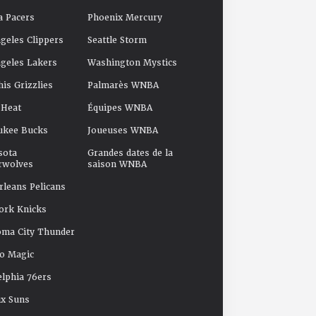
a Pacers
Phoenix Mercury
geles Clippers
Seattle Storm
geles Lakers
Washington Mystics
s Grizzlies
Palmarès WNBA
 Heat
Équipes WNBA
ukee Bucks
Joueuses WNBA
sota
Grandes dates de la
rwolves
saison WNBA
leans Pelicans
ork Knicks
oma City Thunder
o Magic
elphia 76ers
x Suns