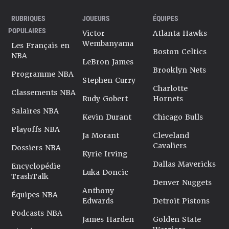
RUBRIQUES
JOUEURS
ÉQUIPES
POPULAIRES
Victor
Atlanta Hawks
Wembanyama
Les Français en
Boston Celtics
NBA
LeBron James
Brooklyn Nets
Programme NBA
Stephen Curry
Charlotte
Classements NBA
Rudy Gobert
Hornets
Salaires NBA
Kevin Durant
Chicago Bulls
Playoffs NBA
Ja Morant
Cleveland
Cavaliers
Dossiers NBA
Kyrie Irving
Dallas Mavericks
Encyclopédie
Luka Doncic
TrashTalk
Denver Nuggets
Anthony
Équipes NBA
Edwards
Detroit Pistons
Podcasts NBA
James Harden
Golden State