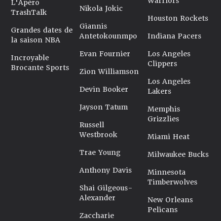
Warriors
L'Apéro
Nikola Jokic
TrashTalk
Houston Rockets
Giannis
Grandes dates de
Antetokounmpo
Indiana Pacers
la saison NBA
Evan Fournier
Los Angeles
Incroyable
Clippers
Brocante Sports
Zion Williamson
Los Angeles
Devin Booker
Lakers
Jayson Tatum
Memphis
Grizzlies
Russell
Westbrook
Miami Heat
Trae Young
Milwaukee Bucks
Anthony Davis
Minnesota
Timberwolves
Shai Gilgeous-
Alexander
New Orleans
Pelicans
Zaccharie