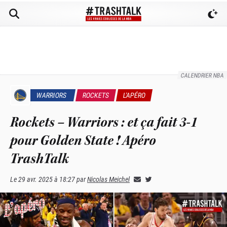
CALENDRIER NBA
WARRIORS
ROCKETS
L'APÉRO
Rockets – Warriors : et ça fait 3-1
pour Golden State ! Apéro
TrashTalk
Le
29 avr. 2025 à 18:27
par
Nicolas Meichel