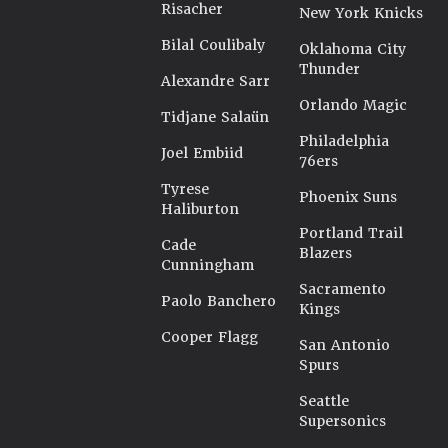
Risacher
New York Knicks
Bilal Coulibaly
Oklahoma City
Thunder
Alexandre Sarr
Orlando Magic
Tidjane Salaün
Philadelphia
Joel Embiid
76ers
Tyrese
Phoenix Suns
Haliburton
Portland Trail
Cade
Blazers
Cunningham
Sacramento
Paolo Banchero
Kings
Cooper Flagg
San Antonio
Spurs
Seattle
Supersonics