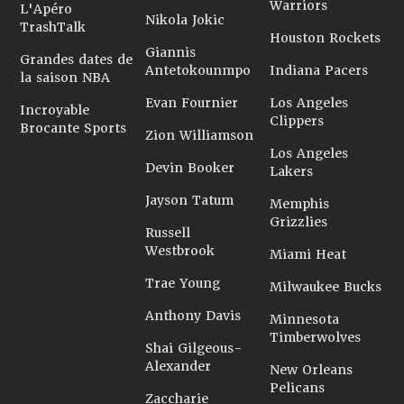
Warriors
L'Apéro
Nikola Jokic
TrashTalk
Houston Rockets
Giannis
Grandes dates de
Antetokounmpo
Indiana Pacers
la saison NBA
Evan Fournier
Los Angeles
Incroyable
Clippers
Brocante Sports
Zion Williamson
Los Angeles
Devin Booker
Lakers
Jayson Tatum
Memphis
Grizzlies
Russell
Westbrook
Miami Heat
Trae Young
Milwaukee Bucks
Anthony Davis
Minnesota
Timberwolves
Shai Gilgeous-
Alexander
New Orleans
Pelicans
Zaccharie