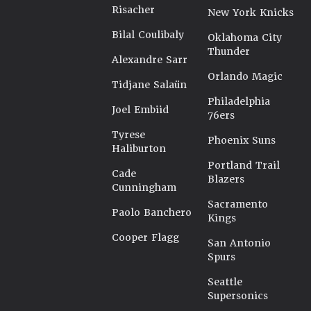
Risacher
New York Knicks
Bilal Coulibaly
Oklahoma City
Thunder
Alexandre Sarr
Orlando Magic
Tidjane Salaün
Philadelphia
Joel Embiid
76ers
Tyrese
Phoenix Suns
Haliburton
Portland Trail
Cade
Blazers
Cunningham
Sacramento
Paolo Banchero
Kings
Cooper Flagg
San Antonio
Spurs
Seattle
Supersonics