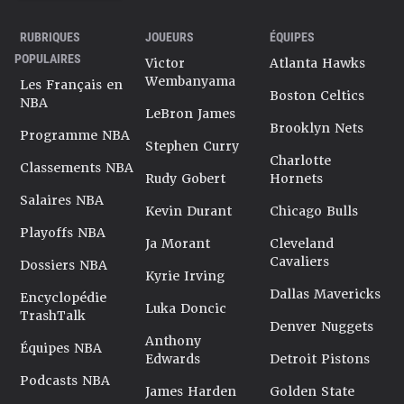
RUBRIQUES
JOUEURS
ÉQUIPES
POPULAIRES
Victor
Atlanta Hawks
Wembanyama
Les Français en
Boston Celtics
NBA
LeBron James
Brooklyn Nets
Programme NBA
Stephen Curry
Charlotte
Classements NBA
Rudy Gobert
Hornets
Salaires NBA
Kevin Durant
Chicago Bulls
Playoffs NBA
Ja Morant
Cleveland
Cavaliers
Dossiers NBA
Kyrie Irving
Dallas Mavericks
Encyclopédie
Luka Doncic
TrashTalk
Denver Nuggets
Anthony
Équipes NBA
Edwards
Detroit Pistons
Podcasts NBA
James Harden
Golden State