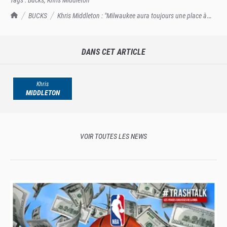
TrashTalk Actu NBA
BUCKS
Khris Middleton : "Milwaukee aura toujours une place à
part dans mon cœur"
DANS CET ARTICLE
Khris
MIDDLETON
VOIR TOUTES LES NEWS