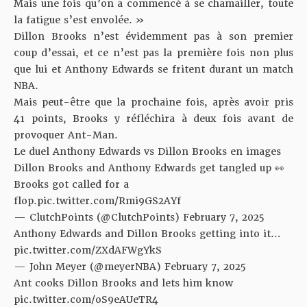
Mais une fois qu’on a commencé à se chamailler, toute
la fatigue s’est envolée. »
Dillon Brooks n’est évidemment pas à son premier
coup d’essai, et ce n’est pas la première fois non plus
que lui et Anthony Edwards se fritent durant un match
NBA.
Mais peut-être que la prochaine fois, après avoir pris
41 points, Brooks y réfléchira à deux fois avant de
provoquer Ant-Man.
Le duel Anthony Edwards vs Dillon Brooks en images
Dillon Brooks and Anthony Edwards get tangled up 👀
Brooks got called for a
flop.
pic.twitter.com/Rmi9GS2AYf
— ClutchPoints (@ClutchPoints)
February 7, 2025
Anthony Edwards and Dillon Brooks getting into it…
pic.twitter.com/ZXdAFWgYkS
— John Meyer (@meyerNBA)
February 7, 2025
Ant cooks Dillon Brooks and lets him know
pic.twitter.com/oS9eAUeTR4