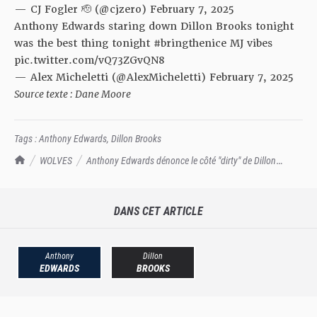
— CJ Fogler 🫡 (@cjzero)
February 7, 2025
Anthony Edwards staring down Dillon Brooks tonight
was the best thing tonight
#bringthenice
MJ vibes
pic.twitter.com/vQ73ZGvQN8
— Alex Micheletti (@AlexMicheletti)
February 7, 2025
Source texte : Dane Moore
Tags :
Anthony Edwards
,
Dillon Brooks
TrashTalk Actu NBA
WOLVES
Anthony Edwards dénonce le côté "dirty" de Dillon
Brooks
DANS CET ARTICLE
Anthony
Dillon
EDWARDS
BROOKS