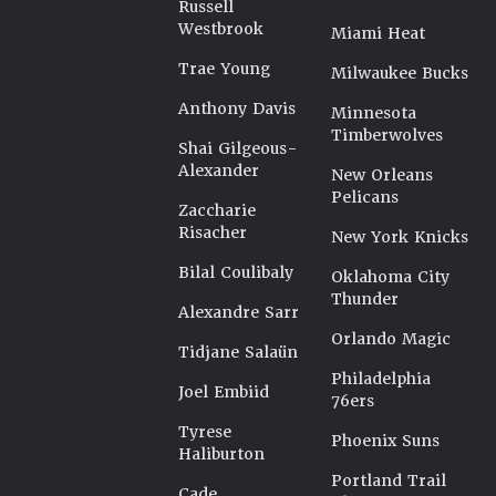
Russell
Westbrook
Miami Heat
Trae Young
Milwaukee Bucks
Anthony Davis
Minnesota
Timberwolves
Shai Gilgeous-
Alexander
New Orleans
Pelicans
Zaccharie
Risacher
New York Knicks
Bilal Coulibaly
Oklahoma City
Thunder
Alexandre Sarr
Orlando Magic
Tidjane Salaün
Philadelphia
Joel Embiid
76ers
Tyrese
Phoenix Suns
Haliburton
Portland Trail
Cade