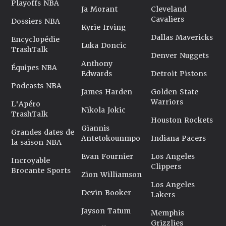
Playoffs NBA
Ja Morant
Cleveland
Cavaliers
Dossiers NBA
Kyrie Irving
Dallas Mavericks
Encyclopédie
Luka Doncic
TrashTalk
Denver Nuggets
Anthony
Équipes NBA
Edwards
Detroit Pistons
Podcasts NBA
James Harden
Golden State
Warriors
L'Apéro
Nikola Jokic
TrashTalk
Houston Rockets
Giannis
Grandes dates de
Antetokounmpo
Indiana Pacers
la saison NBA
Evan Fournier
Los Angeles
Incroyable
Clippers
Brocante Sports
Zion Williamson
Los Angeles
Devin Booker
Lakers
Jayson Tatum
Memphis
Grizzlies