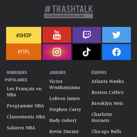
#SHOP
#TTFL
RUBRIQUES
JOUEURS
ÉQUIPES
POPULAIRES
Victor
Atlanta Hawks
Wembanyama
Les Français en
Boston Celtics
NBA
LeBron James
Brooklyn Nets
Programme NBA
Stephen Curry
Charlotte
Classements NBA
Rudy Gobert
Hornets
Salaires NBA
Kevin Durant
Chicago Bulls