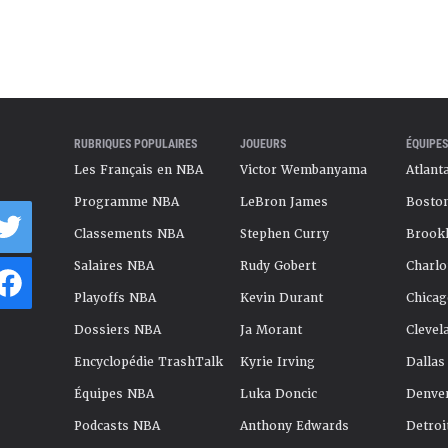
RUBRIQUES POPULAIRES
JOUEURS
ÉQUIPES
Les Français en NBA
Victor Wembanyama
Atlant
Programme NBA
LeBron James
Boston
Classements NBA
Stephen Curry
Brookl
Salaires NBA
Rudy Gobert
Charlo
Playoffs NBA
Kevin Durant
Chicag
Dossiers NBA
Ja Morant
Clevel
Encyclopédie TrashTalk
Kyrie Irving
Dallas
Équipes NBA
Luka Doncic
Denve
Podcasts NBA
Anthony Edwards
Detroi