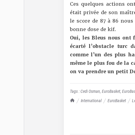
Ces quelques actions ont
était privée de son maîtr
le score de 87 à 86 nous
bonne dose de kif.
Oui, les Bleus nous ont 
écarté l’obstacle turc
comme l’un des plus hale
même
le plus fou de la 
on va prendre un petit D
Tags :
Cedi Osman
,
EuroBasket
,
EuroBas
TrashTalk Actu NBA
International
EuroBasket
L