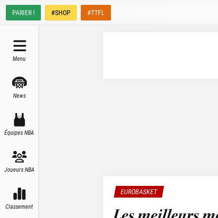
PARIER !
#SHOP
#TTFL
Menu
News
Équipes NBA
Joueurs NBA
EUROBASKET
Classement
Les meilleurs m