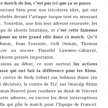
ce match de fou, c’est par ici que ça se passe.
rtant bien pour nos tricolores sûrs, qui ont
rbelés devant l’attaque turque tout en assurant
. Toutefois, une fois leur adresse retrouvée, les
ups de shoots lointains, et
c’est cette fameuse
 jouer un très grand rôle dans ce match
. Qu’il
rkmaz, Evan Fournier, Cedi Osman, Thomas
ncer ou encore Timothé Luwawu-Cabarrot,
 shoots primés importants.
sions au début, ce sont surtout
les actions
sse qui ont fait la différence pour les Bleus
.
 contre de Rudy Gobert sur Sehmus Hazer (en
k décisive), le contre de TLC sur Onuralp Bitim
omas Heurtel pour conduire au dunk de Vincent
uette adverse, ou encore les deux interceptions
lle qui plie le match pour l’Equipe de France).