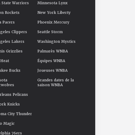
 State Warriors
Minnesota Lynx
on Rockets
New York Liberty
a Pacers
Phoenix Mercury
geles Clippers
Seattle Storm
geles Lakers
Washington Mystics
s Grizzlies
Palmarès WNBA
 Heat
Équipes WNBA
ukee Bucks
Joueuses WNBA
sota
Grandes dates de la
rwolves
saison WNBA
leans Pelicans
ork Knicks
oma City Thunder
o Magic
elphia 76ers