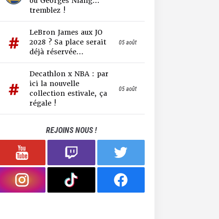
ou Georges Niang…
tremblez !
LeBron James aux JO
2028 ? Sa place serait
05 août
déjà réservée...
Decathlon x NBA : par
ici la nouvelle
05 août
collection estivale, ça
régale !
REJOINS NOUS !