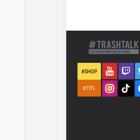
#SHOP
#TTFL