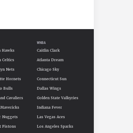
WNBA
a Hawks
Caitlin Clark
 Celtics
Atlanta Dream
yn Nets
Chicago Sky
tte Hornets
Connecticut Sun
o Bulls
Dallas Wings
and Cavaliers
Golden State Valkyries
 Mavericks
Indiana Fever
r Nuggets
Las Vegas Aces
t Pistons
Los Angeles Sparks