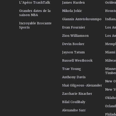
L'Apéro TrashTalk
James Harden
Golden
Grandes dates de la
Nikola Jokic
Houst
saison NBA
Giannis Antetokounmpo
Indian
Incroyable Brocante
Sports
Evan Fournier
Los An
Zion Williamson
Los An
Devin Booker
Memphi
Jayson Tatum
Miami
Russell Westbrook
Milwa
Trae Young
Minne
Timbe
Anthony Davis
New Or
Shai Gilgeous-Alexander
New Y
Zaccharie Risacher
Oklah
Bilal Coulibaly
Orland
Alexandre Sarr
Philad