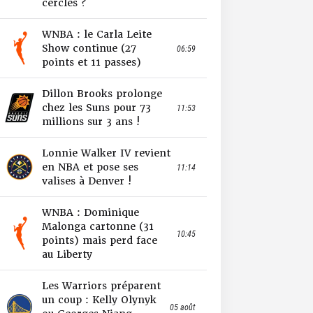
cercles ?
WNBA : le Carla Leite
Show continue (27
06:59
points et 11 passes)
Dillon Brooks prolonge
chez les Suns pour 73
11:53
millions sur 3 ans !
Lonnie Walker IV revient
en NBA et pose ses
11:14
valises à Denver !
WNBA : Dominique
Malonga cartonne (31
10:45
points) mais perd face
au Liberty
Les Warriors préparent
un coup : Kelly Olynyk
05 août