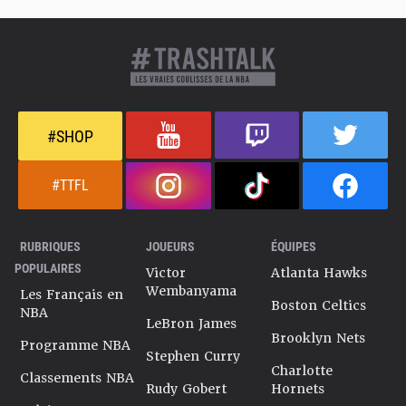
#SHOP
#TTFL
RUBRIQUES
JOUEURS
ÉQUIPES
POPULAIRES
Victor
Atlanta Hawks
Wembanyama
Les Français en
Boston Celtics
NBA
LeBron James
Brooklyn Nets
Programme NBA
Stephen Curry
Charlotte
Classements NBA
Rudy Gobert
Hornets