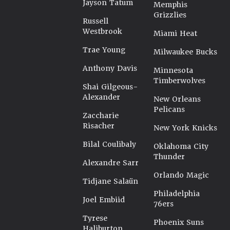
Jayson Tatum
Memphis
Grizzlies
Russell
Westbrook
Miami Heat
Trae Young
Milwaukee Bucks
Anthony Davis
Minnesota
Timberwolves
Shai Gilgeous-
Alexander
New Orleans
Pelicans
Zaccharie
Risacher
New York Knicks
Bilal Coulibaly
Oklahoma City
Thunder
Alexandre Sarr
Orlando Magic
Tidjane Salaün
Philadelphia
Joel Embiid
76ers
Tyrese
Phoenix Suns
Haliburton