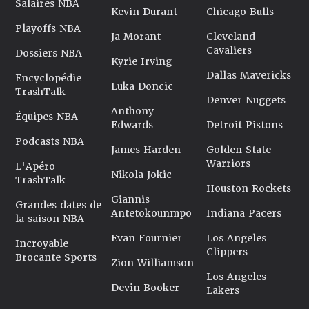
Salaires NBA
Kevin Durant
Chicago Bulls
Playoffs NBA
Ja Morant
Cleveland
Cavaliers
Dossiers NBA
Kyrie Irving
Dallas Mavericks
Encyclopédie
Luka Doncic
TrashTalk
Denver Nuggets
Anthony
Équipes NBA
Edwards
Detroit Pistons
Podcasts NBA
James Harden
Golden State
Warriors
L'Apéro
Nikola Jokic
TrashTalk
Houston Rockets
Giannis
Grandes dates de
Antetokounmpo
Indiana Pacers
la saison NBA
Evan Fournier
Los Angeles
Incroyable
Clippers
Brocante Sports
Zion Williamson
Los Angeles
Devin Booker
Lakers