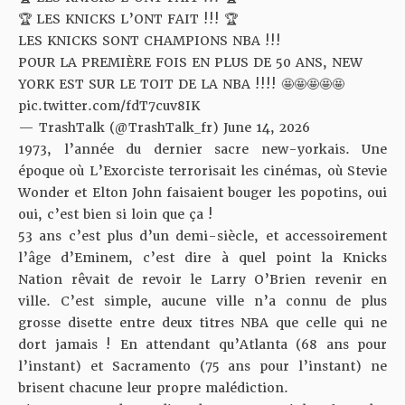
🏆 LES KNICKS L’ONT FAIT !!! 🏆
LES KNICKS SONT CHAMPIONS NBA !!!
POUR LA PREMIÈRE FOIS EN PLUS DE 50 ANS, NEW
YORK EST SUR LE TOIT DE LA NBA !!!! 🤩🤩🤩🤩🤩
pic.twitter.com/fdT7cuv8IK
— TrashTalk (@TrashTalk_fr)
June 14, 2026
1973, l’année du dernier sacre new-yorkais. Une
époque où L’Exorciste terrorisait les cinémas, où Stevie
Wonder et Elton John faisaient bouger les popotins, oui
oui, c’est bien si loin que ça !
53 ans c’est plus d’un demi-siècle, et accessoirement
l’âge d’Eminem, c’est dire à quel point la Knicks
Nation rêvait de revoir le Larry O’Brien revenir en
ville. C’est simple, aucune ville n’a connu de plus
grosse disette entre deux titres NBA que celle qui ne
dort jamais ! En attendant qu’Atlanta (68 ans pour
l’instant) et Sacramento (75 ans pour l’instant) ne
brisent chacune leur propre malédiction.