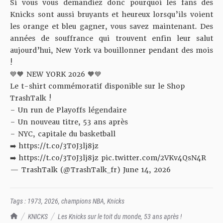
Si vous vous demandiez donc pourquoi les fans des
Knicks sont aussi bruyants et heureux lorsqu’ils voient
les orange et bleu gagner, vous savez maintenant. Des
années de souffrance qui trouvent enfin leur salut
aujourd’hui, New York va bouillonner pendant des mois
!
💙🧡 NEW YORK 2026 🧡💙
Le t-shirt commémoratif disponible sur le Shop
TrashTalk !
– Un run de Playoffs légendaire
– Un nouveau titre, 53 ans après
– NYC, capitale du basketball
➡️
https://t.co/3T0J3lj8jz
➡️
https://t.co/3T0J3lj8jz
pic.twitter.com/2VKv4QsN4R
— TrashTalk (@TrashTalk_fr)
June 14, 2026
Tags :
1973
,
2026
,
champions NBA
,
Knicks
TrashTalk Actu NBA
KNICKS
Les Knicks sur le toit du monde, 53 ans après !