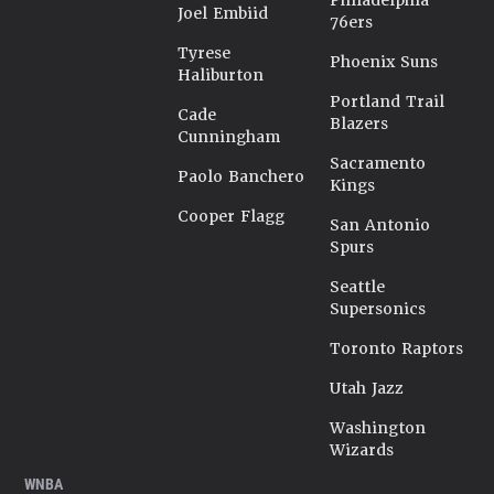
Philadelphia
Joel Embiid
76ers
Tyrese
Phoenix Suns
Haliburton
Portland Trail
Cade
Blazers
Cunningham
Sacramento
Paolo Banchero
Kings
Cooper Flagg
San Antonio
Spurs
Seattle
Supersonics
Toronto Raptors
Utah Jazz
Washington
Wizards
WNBA