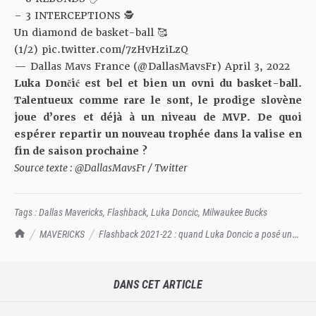
– 3 INTERCEPTIONS 🕵️
Un diamond de basket-ball 🥰
(1/2)
pic.twitter.com/7zHvHziLzQ
— Dallas Mavs France (@DallasMavsFr)
April 3, 2022
Luka Don
č
ić est bel et bien un ovni du basket-ball.
Talentueux comme rare le sont, le prodige slovène
joue d’ores et déjà à un niveau de MVP. De quoi
espérer repartir un nouveau trophée dans la valise en
fin de saison prochaine ?
Source texte : @DallasMavsFr / Twitter
Tags :
Dallas Mavericks
,
Flashback
,
Luka Doncic
,
Milwaukee Bucks
TrashTalk Actu NBA
MAVERICKS
Flashback 2021-22 : quand Luka Doncic a posé un
32/15/8 face aux Bucks
DANS CET ARTICLE