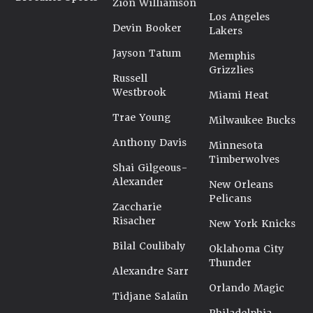
Zion Williamson
Los Angeles
Devin Booker
Lakers
Jayson Tatum
Memphis
Grizzlies
Russell
Westbrook
Miami Heat
Trae Young
Milwaukee Bucks
Anthony Davis
Minnesota
Timberwolves
Shai Gilgeous-
Alexander
New Orleans
Pelicans
Zaccharie
Risacher
New York Knicks
Bilal Coulibaly
Oklahoma City
Thunder
Alexandre Sarr
Orlando Magic
Tidjane Salaün