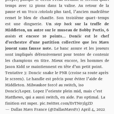
temps avec 12 pions dans la valise. Au retour de la
pause et un
Vroča čokolada
plus tard, l’ancien madrilène
remet le bleu de chauffe. Son troisième quart-temps
est une dinguerie.
Un
step back
sur la truffe de
Middleton, un autre sur le museau de Bobby Portis, 6
assists
et encore 10 points… Dončić est le chef
d’orchestre d’une partition collective que les Mavs
jouent sans fausse note.
Le banc assure et les joueurs
sont impliqués défensivement pour tenter de contenir
les champions en titre. Mieux encore, les hommes de
Jason Kidd se maintiennent en tête d’un petit point.
Tentative 3: Doncic snake le PNR (croise sa route après
le screen). Le handle est précis pour éviter l’aide de
Middleton. Milwaukee forcé au switch, iso
Doncic/Lopez. Lopez l’oriente plein mid, mais c’est
Matthews, qui a aussi switch, en aide. Pas optimal. La
finition est super.
pic.twitter.com/EvTN03lgZD
— Dallas Mavs France (@DallasMavsFr)
April 4, 2022