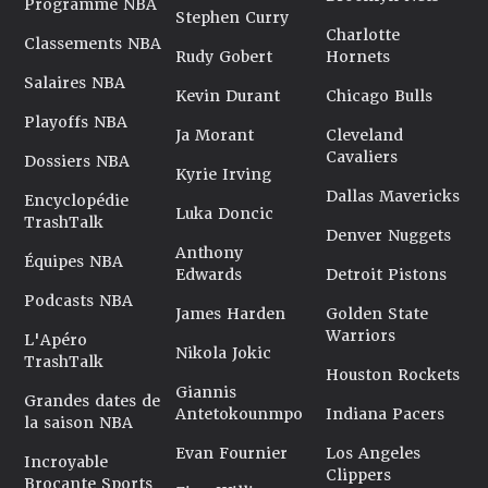
Programme NBA
Stephen Curry
Charlotte
Classements NBA
Rudy Gobert
Hornets
Salaires NBA
Kevin Durant
Chicago Bulls
Playoffs NBA
Ja Morant
Cleveland
Cavaliers
Dossiers NBA
Kyrie Irving
Dallas Mavericks
Encyclopédie
Luka Doncic
TrashTalk
Denver Nuggets
Anthony
Équipes NBA
Edwards
Detroit Pistons
Podcasts NBA
James Harden
Golden State
Warriors
L'Apéro
Nikola Jokic
TrashTalk
Houston Rockets
Giannis
Grandes dates de
Antetokounmpo
Indiana Pacers
la saison NBA
Evan Fournier
Los Angeles
Incroyable
Clippers
Brocante Sports