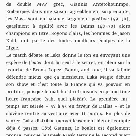
du double MVP grec, Giannis Antetokounmpo.
Embarqués dans une saison agréablement surprenante,
les Mavs sont en balance largement positive (49-30),
quasiment à égalité avec les Daims (48-30) alors
champions en titre. Soyons clairs, les hommes de Jason
Kidd font partie des toutes meilleurs équipes de la
Ligue.
Le match débute et Luka donne le ton en envoyant une
espèce de
floater
dont lui seul à le secret, en plein sur la
tronche de Brook Lopez. Boom, and-one, il va falloir
défendre mieux que ça messieurs. Luka Magic débute
son show et c’est toute la France qui va pouvoir en
profiter, puisque le match est retransmis en prime time
heure française (sah, quel plaisir). La première mi-
temps est serrée – 57 à 55 en faveur de Dallas – et le
slovène rentre au vestiaire avec 11 points. En plus de
scorer, Luka distribue merveilleusement bien et compte
déjà 6 passes. Côté Giannis, le boulot est également
propre, puisque le Greek Freak termine le second quart