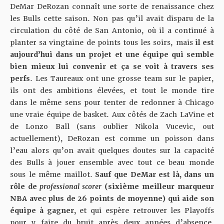
DeMar DeRozan connaît une sorte de renaissance chez
les Bulls cette saison. Non pas qu’il avait disparu de la
circulation du côté de San Antonio, où il a continué à
planter sa vingtaine de points tous les soirs, mais
il est
aujourd’hui dans un projet et une équipe qui semble
bien mieux lui convenir et ça se voit à travers ses
perfs
. Les Taureaux ont une grosse team sur le papier,
ils ont des ambitions élevées, et tout le monde tire
dans le même sens pour tenter de redonner à Chicago
une vraie équipe de basket. Aux côtés de Zach LaVine et
de Lonzo Ball (sans oublier Nikola Vucevic, out
actuellement), DeRozan est comme un poisson dans
l’eau alors qu’on avait quelques doutes sur la capacité
des Bulls à jouer ensemble avec tout ce beau monde
sous le même maillot.
Sauf que DeMar est là, dans un
rôle de
professional scorer
(sixième meilleur marqueur
NBA avec plus de 26 points de moyenne) qui aide son
équipe à gagner,
et qui espère retrouver les Playoffs
pour y faire du bruit après deux années d’absence.