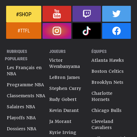
#SHOP
#TTFL
RUBRIQUES
JOUEURS
ÉQUIPES
POPULAIRES
Victor
Atlanta Hawks
Wembanyama
Les Français en
Boston Celtics
NBA
LeBron James
Brooklyn Nets
Programme NBA
Stephen Curry
Charlotte
Classements NBA
Rudy Gobert
Hornets
Salaires NBA
Kevin Durant
Chicago Bulls
Playoffs NBA
Ja Morant
Cleveland
Cavaliers
Dossiers NBA
Kyrie Irving