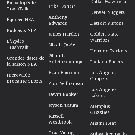
Dallas Mavericks
Encyclopédie
Luka Doncic
TrashTalk
Denver Nuggets
Anthony
Équipes NBA
Edwards
Detroit Pistons
Podcasts NBA
James Harden
Golden State
Warriors
L'Apéro
Nikola Jokic
TrashTalk
Houston Rockets
Giannis
Grandes dates de
Antetokounmpo
Indiana Pacers
la saison NBA
Evan Fournier
Los Angeles
Incroyable
Clippers
Brocante Sports
Zion Williamson
Los Angeles
Devin Booker
Lakers
Jayson Tatum
Memphis
Grizzlies
Russell
Westbrook
Miami Heat
Trae Young
Milwaukee Bucks