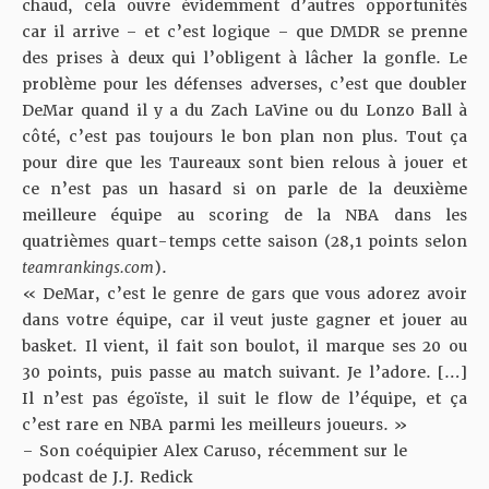
chaud, cela ouvre évidemment d’autres opportunités
car il arrive – et c’est logique – que DMDR se prenne
des prises à deux qui l’obligent à lâcher la gonfle. Le
problème pour les défenses adverses, c’est que doubler
DeMar quand il y a du Zach LaVine ou du Lonzo Ball à
côté, c’est pas toujours le bon plan non plus. Tout ça
pour dire que les Taureaux sont bien relous à jouer et
ce n’est pas un hasard si on parle de la deuxième
meilleure équipe au scoring de la NBA dans les
quatrièmes quart-temps cette saison (28,1 points selon
teamrankings.com
).
« DeMar, c’est le genre de gars que vous adorez avoir
dans votre équipe, car il veut juste gagner et jouer au
basket. Il vient, il fait son boulot, il marque ses 20 ou
30 points, puis passe au match suivant. Je l’adore. […]
Il n’est pas égoïste, il suit le flow de l’équipe, et ça
c’est rare en NBA parmi les meilleurs joueurs. »
– Son coéquipier Alex Caruso, récemment sur
le
podcast de J.J. Redick