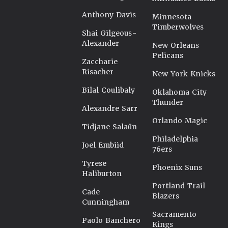
Anthony Davis
Minnesota
Timberwolves
Shai Gilgeous-
Alexander
New Orleans
Pelicans
Zaccharie
Risacher
New York Knicks
Bilal Coulibaly
Oklahoma City
Thunder
Alexandre Sarr
Orlando Magic
Tidjane Salaün
Philadelphia
Joel Embiid
76ers
Tyrese
Phoenix Suns
Haliburton
Portland Trail
Cade
Blazers
Cunningham
Sacramento
Paolo Banchero
Kings