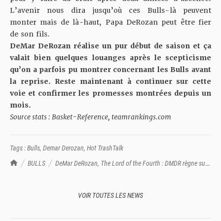
L’avenir nous dira jusqu’où ces Bulls-là peuvent
monter mais de là-haut, Papa DeRozan peut être fier
de son fils.
DeMar DeRozan réalise un pur début de saison et ça
valait bien quelques louanges après le scepticisme
qu’on a parfois pu montrer concernant les Bulls avant
la reprise. Reste maintenant à continuer sur cette
voie et confirmer les promesses montrées depuis un
mois.
Source stats : Basket-Reference, teamrankings.com
Tags :
Bulls
,
Demar Derozan
,
Hot TrashTalk
TrashTalk Actu NBA
BULLS
DeMar DeRozan, The Lord of the Fourth : DMDR règne sur
les 4e quarts cette saison, et c'est tout Chicago qui en profite
VOIR TOUTES LES NEWS