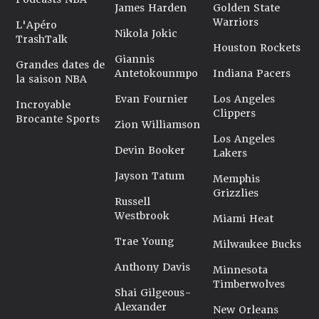
James Harden
Golden State
Warriors
L'Apéro
Nikola Jokic
TrashTalk
Houston Rockets
Giannis
Grandes dates de
Antetokounmpo
Indiana Pacers
la saison NBA
Evan Fournier
Los Angeles
Incroyable
Clippers
Brocante Sports
Zion Williamson
Los Angeles
Devin Booker
Lakers
Jayson Tatum
Memphis
Grizzlies
Russell
Westbrook
Miami Heat
Trae Young
Milwaukee Bucks
Anthony Davis
Minnesota
Timberwolves
Shai Gilgeous-
Alexander
New Orleans