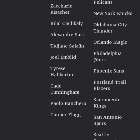
Pelicans
Zaccharie
Risacher
New York Knicks
Bilal Coulibaly
Oklahoma City
Thunder
Alexandre Sarr
Orlando Magic
Tidjane Salaün
Philadelphia
Joel Embiid
76ers
Tyrese
Phoenix Suns
Haliburton
Portland Trail
Cade
Blazers
Cunningham
Sacramento
Paolo Banchero
Kings
Cooper Flagg
San Antonio
Spurs
Seattle