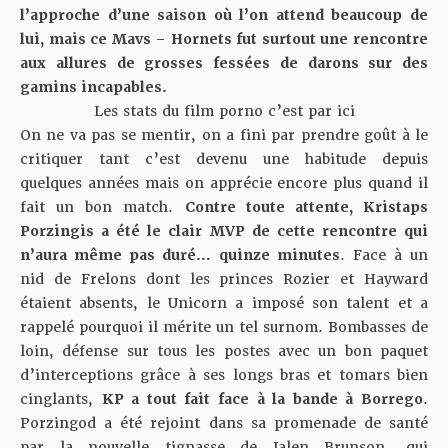
l’approche d’une saison où l’on attend beaucoup de
lui, mais ce Mavs – Hornets fut surtout une rencontre
aux allures de grosses fessées de darons sur des
gamins incapables.
Les stats du film porno c’est par ici
On ne va pas se mentir, on a fini par prendre goût à le
critiquer tant c’est devenu une habitude depuis
quelques années mais on apprécie encore plus quand il
fait un bon match.
Contre toute attente, Kristaps
Porzingis a été le clair MVP de cette rencontre qui
n’aura même pas duré… quinze minutes
. Face à un
nid de Frelons dont les princes Rozier et Hayward
étaient absents, le Unicorn a imposé son talent et a
rappelé pourquoi il mérite un tel surnom. Bombasses de
loin, défense sur tous les postes avec un bon paquet
d’interceptions grâce à ses longs bras et tomars bien
cinglants,
KP a tout fait face à la bande à Borrego
.
Porzingod a été rejoint dans sa promenade de santé
par la nouvelle tignasse de Jalen Brunson, qui