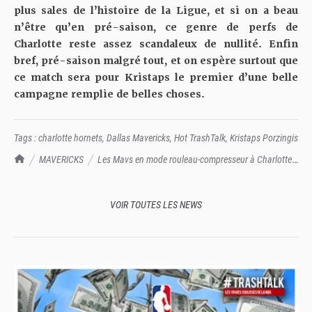
plus sales de l’histoire de la Ligue, et si on a beau
n’être qu’en pré-saison, ce genre de perfs de
Charlotte reste assez scandaleux de nullité. Enfin
bref, pré-saison malgré tout, et on espère surtout que
ce match sera pour Kristaps le premier d’une belle
campagne remplie de belles choses.
Tags :
charlotte hornets
,
Dallas Mavericks
,
Hot TrashTalk
,
Kristaps Porzingis
TrashTalk Actu NBA
MAVERICKS
Les Mavs en mode rouleau-compresseur à Charlotte :
un gros 127-59 dans la tronche, la Licorne et ses potes ont exterminé les
Frelons
VOIR TOUTES LES NEWS