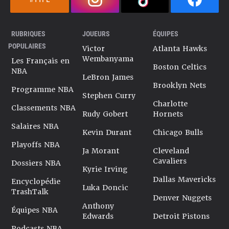
RUBRIQUES
JOUEURS
ÉQUIPES
POPULAIRES
Victor
Atlanta Hawks
Wembanyama
Les Français en
Boston Celtics
NBA
LeBron James
Brooklyn Nets
Programme NBA
Stephen Curry
Charlotte
Classements NBA
Rudy Gobert
Hornets
Salaires NBA
Kevin Durant
Chicago Bulls
Playoffs NBA
Ja Morant
Cleveland
Cavaliers
Dossiers NBA
Kyrie Irving
Dallas Mavericks
Encyclopédie
Luka Doncic
TrashTalk
Denver Nuggets
Anthony
Équipes NBA
Edwards
Detroit Pistons
Podcasts NBA