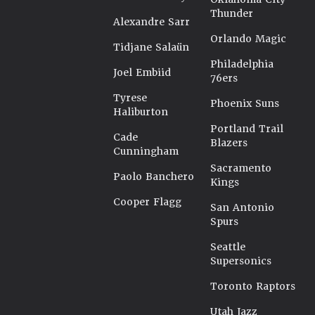
Thunder
Alexandre Sarr
Orlando Magic
Tidjane Salaün
Philadelphia
Joel Embiid
76ers
Tyrese
Phoenix Suns
Haliburton
Portland Trail
Cade
Blazers
Cunningham
Sacramento
Paolo Banchero
Kings
Cooper Flagg
San Antonio
Spurs
Seattle
Supersonics
Toronto Raptors
Utah Jazz