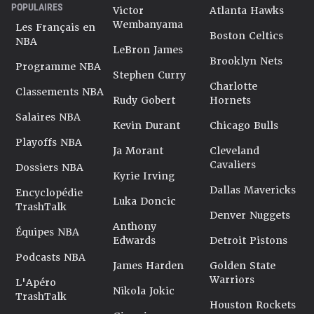
POPULAIRES
Victor
Atlanta Hawks
Wembanyama
Les Français en
Boston Celtics
NBA
LeBron James
Brooklyn Nets
Programme NBA
Stephen Curry
Charlotte
Classements NBA
Rudy Gobert
Hornets
Salaires NBA
Kevin Durant
Chicago Bulls
Playoffs NBA
Ja Morant
Cleveland
Cavaliers
Dossiers NBA
Kyrie Irving
Dallas Mavericks
Encyclopédie
Luka Doncic
TrashTalk
Denver Nuggets
Anthony
Équipes NBA
Edwards
Detroit Pistons
Podcasts NBA
James Harden
Golden State
Warriors
L'Apéro
Nikola Jokic
TrashTalk
Houston Rockets