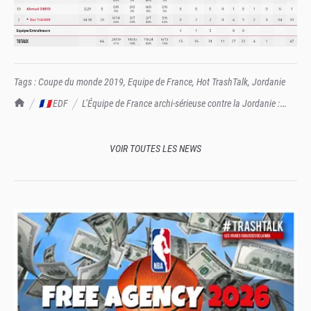
Tags :
Coupe du monde 2019
,
Equipe de France
,
Hot TrashTalk
,
Jordanie
TrashTalk Actu NBA
🇫🇷 EDF
L’Équipe de France archi-sérieuse contre la Jordanie :
103-64, le deuxième tour c’est tout droit !
VOIR TOUTES LES NEWS