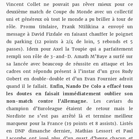
Vincent Collet ne pouvait pas rêver mieux pour ce
deuxième match de Coupe du Monde avec un collectif
uni et généreux où tout le monde a pu briller à tour de
rôle. Promu titulaire, Frank Ntilikina a envoyé un
message à David Fizdale en faisant chauffer le poignet
du parking (12 points à 2/4 de loin, 5 rebonds et 5
passes). Idem pour Axel la Toupie qui a parfaitement
rempli son rôle de 3-and-D. Amath M’Baye a surfé sur
sa lancée avec beaucoup de réussite en attaque et les
cadres ont répondu présent à l’instar d’un gros Rudy
Gobert en double-double et d’un Evan Fournier adroit
quand il le fallait.
Enfin, Nando De Colo a effacé tous
les doutes en faisait immédiatement oublier son
non-match contre l’Allemagne.
Les caviars du
champion d’Euroleague étaient de retour mais le
Nordiste ne s’est pas arrêté là et termine meilleur
marqueur pour la France (19 points et 8 assists). Listés
en DNP dimanche dernier, Mathias Lessort et Paul
Lacombe ont joué plus d’un quart d’heure chacun et