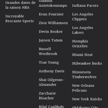
Giannis
Grandes dates de
Antetokounmpo
Indiana Pacers
la saison NBA
Evan Fournier
Los Angeles
Incroyable
Clippers
Brocante Sports
Zion Williamson
Los Angeles
Devin Booker
Lakers
Jayson Tatum
Memphis
Grizzlies
Russell
Westbrook
Miami Heat
Trae Young
Milwaukee Bucks
Anthony Davis
Minnesota
Timberwolves
Shai Gilgeous-
Alexander
New Orleans
Pelicans
Zaccharie
Risacher
New York Knicks
Bilal Coulibaly
Oklahoma City