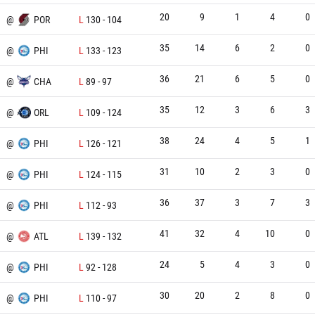
20
9
1
4
0
@
POR
L
130
-
104
35
14
6
2
0
@
PHI
L
133
-
123
36
21
6
5
0
@
CHA
L
89
-
97
35
12
3
6
3
@
ORL
L
109
-
124
38
24
4
5
1
@
PHI
L
126
-
121
31
10
2
3
0
U
@
PHI
L
124
-
115
36
37
3
7
3
@
PHI
L
112
-
93
41
32
4
10
0
@
ATL
L
139
-
132
24
5
4
3
0
@
PHI
L
92
-
128
30
20
2
8
0
@
PHI
L
110
-
97