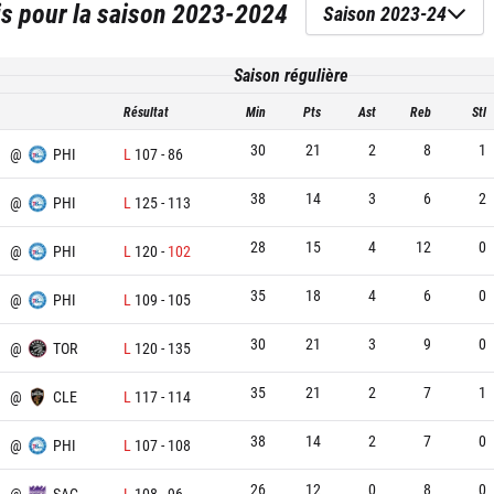
is
pour la saison
2023-2024
Saison 2023-24
Saison régulière
Résultat
Min
Pts
Ast
Reb
Stl
30
21
2
8
1
N
@
PHI
L
107
-
86
38
14
3
6
2
@
PHI
L
125
-
113
28
15
4
12
0
@
PHI
L
120
-
102
35
18
4
6
0
@
PHI
L
109
-
105
30
21
3
9
0
@
TOR
L
120
-
135
35
21
2
7
1
@
CLE
L
117
-
114
38
14
2
7
0
@
PHI
L
107
-
108
26
12
0
8
0
@
SAC
L
108
-
96