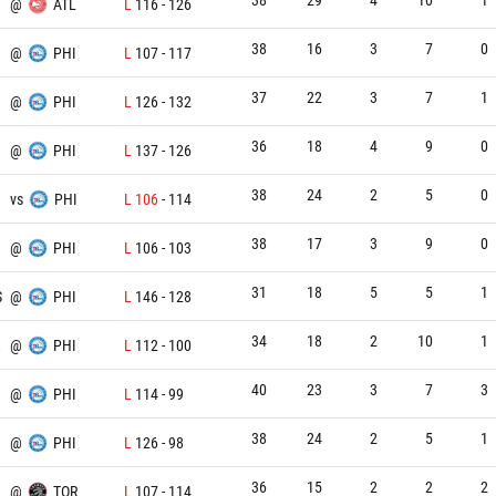
@
ATL
L
116
-
126
38
16
3
7
0
@
PHI
L
107
-
117
37
22
3
7
1
@
PHI
L
126
-
132
36
18
4
9
0
@
PHI
L
137
-
126
38
24
2
5
0
vs
PHI
L
106
-
114
38
17
3
9
0
@
PHI
L
106
-
103
31
18
5
5
1
S
@
PHI
L
146
-
128
34
18
2
10
1
X
@
PHI
L
112
-
100
40
23
3
7
3
@
PHI
L
114
-
99
38
24
2
5
1
@
PHI
L
126
-
98
36
15
2
2
2
@
TOR
L
107
-
114