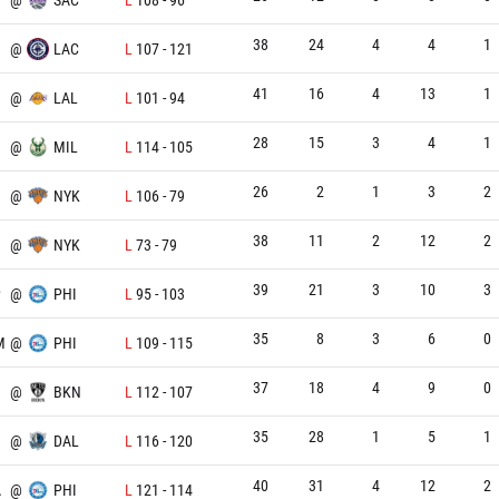
38
24
4
4
1
@
LAC
L
107
-
121
41
16
4
13
1
@
LAL
L
101
-
94
28
15
3
4
1
@
MIL
L
114
-
105
26
2
1
3
2
@
NYK
L
106
-
79
38
11
2
12
2
@
NYK
L
73
-
79
39
21
3
10
3
P
@
PHI
L
95
-
103
35
8
3
6
0
M
@
PHI
L
109
-
115
37
18
4
9
0
@
BKN
L
112
-
107
35
28
1
5
1
@
DAL
L
116
-
120
40
31
4
12
2
A
@
PHI
L
121
-
114