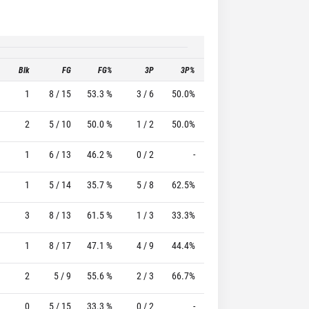
Blk
FG
FG%
3P
3P%
FT
FT%
T
1
8 / 15
53.3 %
3 / 6
50.0%
2 / 2
100.0 %
2
5 / 10
50.0 %
1 / 2
50.0%
3 / 3
100.0 %
1
6 / 13
46.2 %
0 / 2
-
3 / 4
75.0 %
1
5 / 14
35.7 %
5 / 8
62.5%
3 / 4
75.0 %
3
8 / 13
61.5 %
1 / 3
33.3%
4 / 4
100.0 %
1
8 / 17
47.1 %
4 / 9
44.4%
1 / 1
100.0 %
2
5 / 9
55.6 %
2 / 3
66.7%
2 / 2
100.0 %
0
5 / 15
33.3 %
0 / 2
-
2 / 2
100.0 %