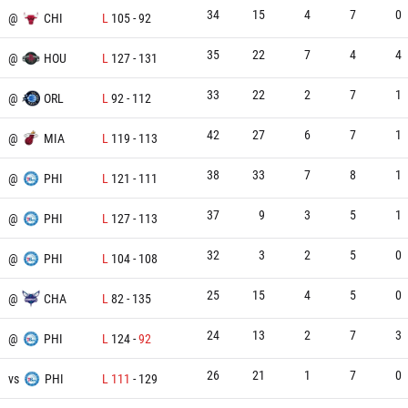
34
15
4
7
0
@
CHI
L
105
-
92
35
22
7
4
4
@
HOU
L
127
-
131
33
22
2
7
1
@
ORL
L
92
-
112
42
27
6
7
1
@
MIA
L
119
-
113
38
33
7
8
1
@
PHI
L
121
-
111
37
9
3
5
1
@
PHI
L
127
-
113
32
3
2
5
0
@
PHI
L
104
-
108
25
15
4
5
0
@
CHA
L
82
-
135
24
13
2
7
3
@
PHI
L
124
-
92
26
21
1
7
0
vs
PHI
L
111
-
129