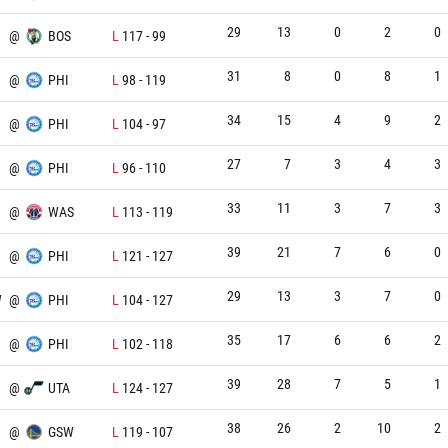
29
13
0
2
0
@
BOS
L
117
-
99
31
8
0
8
1
@
PHI
L
98
-
119
34
15
4
9
2
@
PHI
L
104
-
97
27
7
3
4
3
@
PHI
L
96
-
110
33
11
3
7
3
@
WAS
L
113
-
119
39
21
7
6
0
@
PHI
L
121
-
127
29
13
3
7
0
W
@
PHI
L
104
-
127
35
17
6
6
2
@
PHI
L
102
-
118
39
28
7
5
1
@
UTA
L
124
-
127
38
26
2
10
2
@
GSW
L
119
-
107