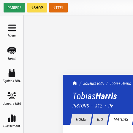
PARIER !
#SHOP
#TTFL
Menu
News
Équipes NBA
TrashTalk Actu NBA
Joueurs NBA
Tobias
Harris
Tobias
Harris
Joueurs NBA
PISTONS
·
#
12
·
PF
HOME
BIO
MATCHS
Classement