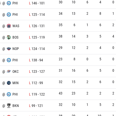
30
10
6
4
0
S
@
PHI
L
146
-
101
34
13
2
8
1
@
PHI
L
125
-
114
35
6
1
6
2
@
WAS
L
126
-
131
38
14
3
5
4
@
BOS
L
125
-
119
29
12
2
4
0
@
NOP
L
124
-
114
23
8
0
5
0
@
PHI
L
138
-
94
31
16
6
5
0
@
OKC
L
123
-
127
32
15
2
6
0
@
MIN
L
112
-
99
43
23
2
2
2
@
PHI
L
119
-
122
32
10
1
5
2
@
BKN
L
99
-
121
38
29
4
10
1