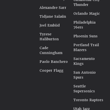
Thunder
Alexandre Sarr
Orlando Magic
Tidjane Salaün
Philadelphia
Joel Embiid
76ers
Tyrese
Phoenix Suns
Haliburton
Portland Trail
Cade
Blazers
Cunningham
Sacramento
Paolo Banchero
Kings
Cooper Flagg
San Antonio
Spurs
Seattle
Supersonics
Toronto Raptors
Utah Jazz