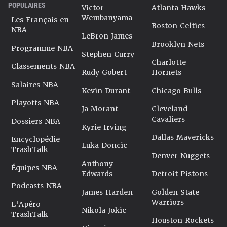
POPULAIRES
Victor
Atlanta Hawks
Wembanyama
Les Français en
Boston Celtics
NBA
LeBron James
Brooklyn Nets
Programme NBA
Stephen Curry
Charlotte
Classements NBA
Rudy Gobert
Hornets
Salaires NBA
Kevin Durant
Chicago Bulls
Playoffs NBA
Ja Morant
Cleveland
Cavaliers
Dossiers NBA
Kyrie Irving
Dallas Mavericks
Encyclopédie
Luka Doncic
TrashTalk
Denver Nuggets
Anthony
Équipes NBA
Edwards
Detroit Pistons
Podcasts NBA
James Harden
Golden State
Warriors
L'Apéro
Nikola Jokic
TrashTalk
Houston Rockets