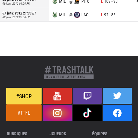
MIL
@
PHX
L
109
-
93
09 janv. 2012 01:00
FR
07 janv. 2012 21:30
ET
MIL
@
LAC
L
92
-
86
08 janv. 2012 03:30
FR
#SHOP
#TTFL
RUBRIQUES
JOUEURS
ÉQUIPES