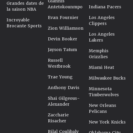
Giannis
Grandes dates de
Antetokounmpo
Indiana Pacers
la saison NBA
Evan Fournier
Los Angeles
Incroyable
Clippers
Brocante Sports
Zion Williamson
Los Angeles
Devin Booker
Lakers
Jayson Tatum
Memphis
Grizzlies
Russell
Westbrook
Miami Heat
Trae Young
Milwaukee Bucks
Anthony Davis
Minnesota
Timberwolves
Shai Gilgeous-
Alexander
New Orleans
Pelicans
Zaccharie
Risacher
New York Knicks
Bilal Coulibaly
Oklahoma City