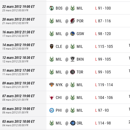
22 mars 2012 19:00
ET
BOS
@
MIL
L
91
-
100
23 mars 2012 00:00
FR
20 mars 2012 21:00
ET
MIL
@
POR
L
87
-
116
21 mars 2012 02:00
FR
16 mars 2012 21:30
ET
MIL
@
GSW
L
98
-
120
17 mars 2012 02:30
FR
14 mars 2012 19:00
ET
CLE
@
MIL
L
115
-
105
15 mars 2012 00:00
FR
12 mars 2012 18:30
ET
MIL
@
BKN
L
99
-
105
12 mars 2012 23:30
FR
11 mars 2012 17:00
ET
MIL
@
TOR
L
99
-
105
11 mars 2012 22:00
FR
09 mars 2012 19:30
ET
NYK
@
MIL
L
119
-
114
10 mars 2012 01:30
FR
07 mars 2012 19:00
ET
CHI
@
MIL
L
104
-
106
08 mars 2012 01:00
FR
05 mars 2012 19:00
ET
PHI
@
MIL
L
97
-
93
06 mars 2012 01:00
FR
03 mars 2012 18:00
ET
MIL
@
ORL
L
114
-
98
04 mars 2012 00:00
FR