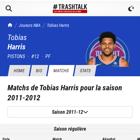
TrashTalk Actu NBA
Joueurs NBA
Tobias
Harris
Tobias
Harris
PISTONS
·
#
12
·
PF
HOME
BIO
MATCHS
STATS
Matchs de
Tobias Harris
pour la saison
2011-2012
Saison 2011-12
Saison régulière
Date
Match
Résultat
M