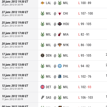
28 janv. 2012 19:30
ET
LAL
@
MIL
L
100
-
89
29 janv. 2012 01:30
FR
27 janv. 2012 19:00
ET
MIL
@
CHI
L
107
-
100
28 janv. 2012 01:00
FR
25 janv. 2012 19:00
ET
MIL
@
HOU
L
99
-
105
26 janv. 2012 01:00
FR
22 janv. 2012 17:00
ET
MIL
@
MIA
L
82
-
91
22 janv. 2012 23:00
FR
20 janv. 2012 18:30
ET
MIL
@
NYK
L
86
-
100
21 janv. 2012 00:30
FR
17 janv. 2012 19:00
ET
DEN
@
MIL
L
95
-
105
18 janv. 2012 01:00
FR
16 janv. 2012 13:00
ET
MIL
@
PHI
L
94
-
82
16 janv. 2012 19:00
FR
13 janv. 2012 19:30
ET
MIL
@
DAL
L
102
-
76
14 janv. 2012 01:30
FR
12 janv. 2012 19:00
ET
DET
@
MIL
L
102
-
93
13 janv. 2012 01:00
FR
10 janv. 2012 19:00
ET
SAS
@
MIL
L
106
-
103
11 janv. 2012 01:00
FR
08 janv. 2012 19:00
ET