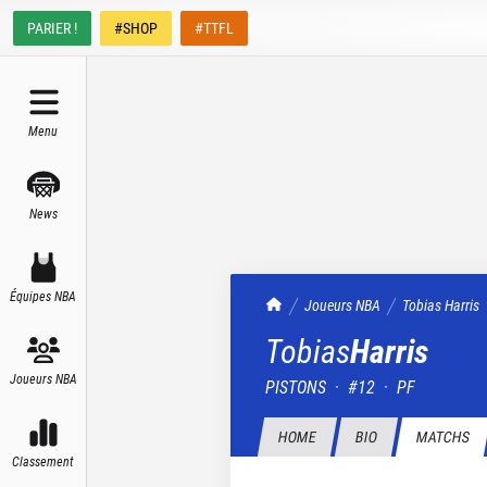
PARIER !
#SHOP
#TTFL
Menu
News
Équipes NBA
TrashTalk Actu NBA
Joueurs NBA
Tobias
Harris
Tobias
Harris
Joueurs NBA
PISTONS
·
#
12
·
PF
HOME
BIO
MATCHS
Classement