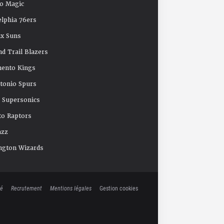
o Magic
elphia 76ers
x Suns
nd Trail Blazers
mento Kings
tonio Spurs
e Supersonics
o Raptors
azz
ngton Wizards
té
Recrutement
Mentions légales
Gestion cookies