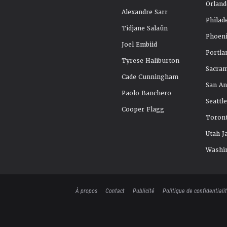
Orland
Alexandre Sarr
Philad
Tidjane Salaün
Phoeni
Joel Embiid
Portla
Tyrese Haliburton
Sacra
Cade Cunningham
San An
Paolo Banchero
Seattl
Cooper Flagg
Toront
Utah J
Washi
À propos
Contact
Publicité
Politique de confidentiali