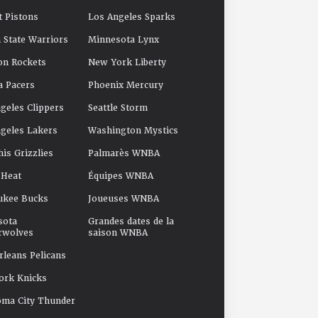
t Pistons
Los Angeles Sparks
 State Warriors
Minnesota Lynx
on Rockets
New York Liberty
a Pacers
Phoenix Mercury
geles Clippers
Seattle Storm
geles Lakers
Washington Mystics
s Grizzlies
Palmarès WNBA
 Heat
Équipes WNBA
ukee Bucks
Joueuses WNBA
sota
Grandes dates de la
rwolves
saison WNBA
leans Pelicans
ork Knicks
oma City Thunder