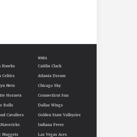
WNBA
a Hawks
Caitlin Clark
 Celtics
Atlanta Dream
yn Nets
Chicago Sky
tte Hornets
Connecticut Sun
o Bulls
Dallas Wings
and Cavaliers
Golden State Valkyries
 Mavericks
Indiana Fever
r Nuggets
Las Vegas Aces