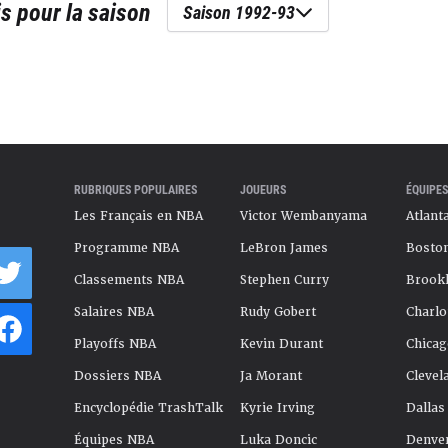
is
pour la saison
Saison 1992-93
RUBRIQUES POPULAIRES
JOUEURS
ÉQUIPES
Les Français en NBA
Victor Wembanyama
Atlant
Programme NBA
LeBron James
Boston
Classements NBA
Stephen Curry
Brookl
Salaires NBA
Rudy Gobert
Charlo
Playoffs NBA
Kevin Durant
Chicag
Dossiers NBA
Ja Morant
Clevel
Encyclopédie TrashTalk
Kyrie Irving
Dallas
Équipes NBA
Luka Doncic
Denve