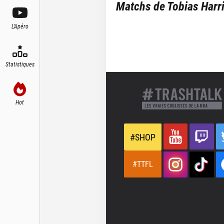
Matchs de
Tobias Harr
L'Apéro
Statistiques
Hot
#SHOP
#TTFL