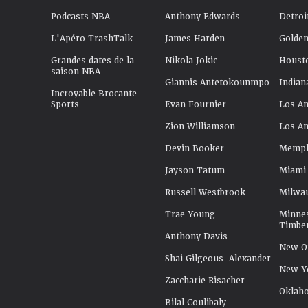
Podcasts NBA
Anthony Edwards
Detroi
L'Apéro TrashTalk
James Harden
Golden
Grandes dates de la
Nikola Jokic
Houst
saison NBA
Giannis Antetokounmpo
Indian
Incroyable Brocante
Sports
Evan Fournier
Los An
Zion Williamson
Los An
Devin Booker
Memphi
Jayson Tatum
Miami
Russell Westbrook
Milwa
Trae Young
Minne
Timbe
Anthony Davis
New Or
Shai Gilgeous-Alexander
New Y
Zaccharie Risacher
Oklah
Bilal Coulibaly