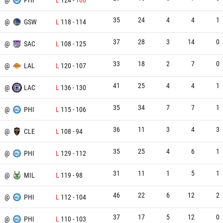
35
24
4
4
1
@
GSW
L
118
-
114
37
28
3
14
0
@
SAC
L
108
-
125
33
18
2
7
0
@
LAL
L
120
-
107
41
25
4
4
1
@
LAC
L
136
-
130
35
34
7
7
1
@
PHI
L
115
-
106
36
11
3
4
3
@
CLE
L
108
-
94
35
25
4
6
1
@
PHI
L
129
-
112
31
11
1
5
1
@
MIL
L
119
-
98
46
22
6
12
2
N
@
PHI
L
112
-
104
37
17
5
12
0
@
PHI
L
110
-
103