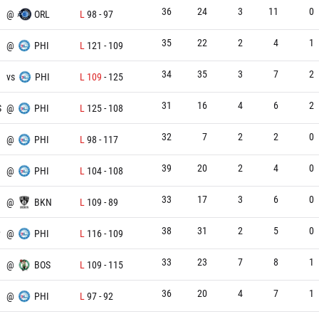
36
24
3
11
0
@
ORL
L
98
-
97
35
22
2
4
1
@
PHI
L
121
-
109
34
35
3
7
2
vs
PHI
L
109
-
125
31
16
4
6
2
S
@
PHI
L
125
-
108
32
7
2
2
0
@
PHI
L
98
-
117
39
20
2
4
0
@
PHI
L
104
-
108
33
17
3
6
0
@
BKN
L
109
-
89
38
31
2
5
0
P
@
PHI
L
116
-
109
33
23
7
8
1
@
BOS
L
109
-
115
36
20
4
7
1
@
PHI
L
97
-
92