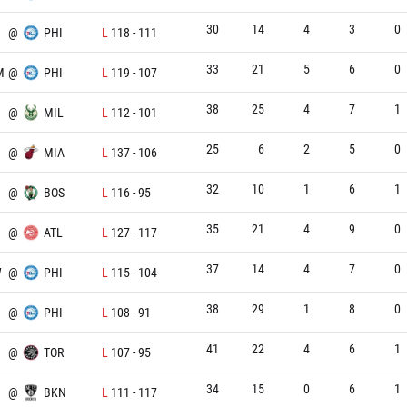
30
14
4
3
0
@
PHI
L
118
-
111
33
21
5
6
0
M
@
PHI
L
119
-
107
38
25
4
7
1
@
MIL
L
112
-
101
25
6
2
5
0
@
MIA
L
137
-
106
32
10
1
6
1
@
BOS
L
116
-
95
35
21
4
9
0
@
ATL
L
127
-
117
37
14
4
7
0
W
@
PHI
L
115
-
104
38
29
1
8
0
@
PHI
L
108
-
91
41
22
4
6
1
@
TOR
L
107
-
95
34
15
0
6
1
@
BKN
L
111
-
117