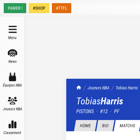
PARIER !
#SHOP
#TTFL
Menu
News
Équipes NBA
TrashTalk Actu NBA
Joueurs NBA
Tobias
Harris
Tobias
Harris
Joueurs NBA
PISTONS
·
#
12
·
PF
HOME
BIO
MATCHS
Classement