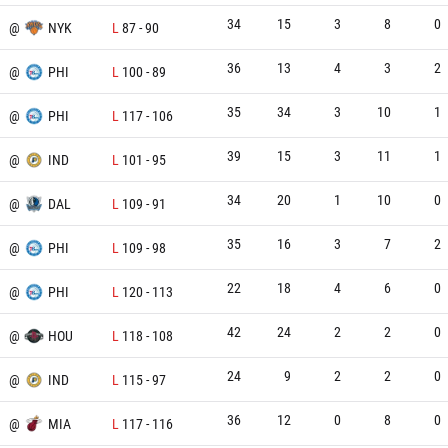
34
15
3
8
0
@
NYK
L
87
-
90
36
13
4
3
2
@
PHI
L
100
-
89
35
34
3
10
1
N
@
PHI
L
117
-
106
39
15
3
11
1
@
IND
L
101
-
95
34
20
1
10
0
@
DAL
L
109
-
91
35
16
3
7
2
@
PHI
L
109
-
98
22
18
4
6
0
@
PHI
L
120
-
113
42
24
2
2
0
@
HOU
L
118
-
108
24
9
2
2
0
@
IND
L
115
-
97
36
12
0
8
0
@
MIA
L
117
-
116