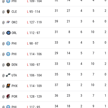
@
PHI
L
109
-
104
31
27
4
5
2
@
CLE
L
95
-
114
39
21
3
6
0
@
OKC
L
127
-
119
31
8
6
10
2
@
ORL
L
112
-
97
33
8
4
5
0
@
PHI
L
98
-
97
29
14
5
7
1
A
@
PHI
L
114
-
106
33
13
4
10
2
@
DEN
L
100
-
97
35
16
3
7
0
@
UTA
L
106
-
104
37
24
2
10
2
@
PHX
L
114
-
109
36
23
3
7
1
@
POR
L
128
-
129
34
18
2
9
1
@
PHI
L
117
-
95