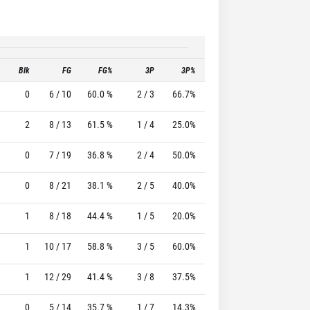
Blk
FG
FG%
3P
3P%
FT
FT%
T
0
6 / 10
60.0 %
2 / 3
66.7%
4 / 4
100.0 %
2
8 / 13
61.5 %
1 / 4
25.0%
5 / 8
62.5 %
0
7 / 19
36.8 %
2 / 4
50.0%
0 / 0
0 %
0
8 / 21
38.1 %
2 / 5
40.0%
5 / 7
71.4 %
1
8 / 18
44.4 %
1 / 5
20.0%
1 / 1
100.0 %
1
10 / 17
58.8 %
3 / 5
60.0%
2 / 2
100.0 %
1
12 / 29
41.4 %
3 / 8
37.5%
3 / 3
100.0 %
0
5 / 14
35.7 %
1 / 7
14.3%
4 / 4
100.0 %