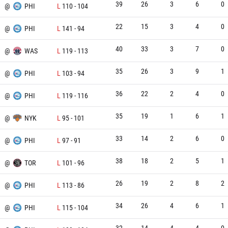
39
26
3
6
0
@
PHI
L
110
-
104
22
15
3
4
0
@
PHI
L
141
-
94
40
33
3
7
0
@
WAS
L
119
-
113
35
26
3
9
1
@
PHI
L
103
-
94
36
22
2
4
0
@
PHI
L
119
-
116
35
19
1
6
1
@
NYK
L
95
-
101
33
14
2
6
0
@
PHI
L
97
-
91
38
18
2
5
1
@
TOR
L
101
-
96
26
19
2
8
2
@
PHI
L
113
-
86
34
26
4
6
1
@
PHI
L
115
-
104
32
14
4
4
0