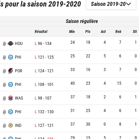
is
pour la saison
2019-2020
Saison 2019-20
Saison régulière
Résultat
Min
Pts
Ast
Reb
Stl
24
18
4
7
1
@
HOU
L
96
-
134
25
22
5
6
0
@
PHI
L
121
-
125
33
16
3
7
0
@
POR
L
124
-
121
40
23
4
15
0
@
PHI
L
108
-
101
37
18
2
6
1
@
WAS
L
98
-
107
31
25
4
6
1
@
PHI
L
132
-
130
37
30
0
8
1
@
IND
L
127
-
121
29
15
5
7
0
@
PHI
L
124
-
106