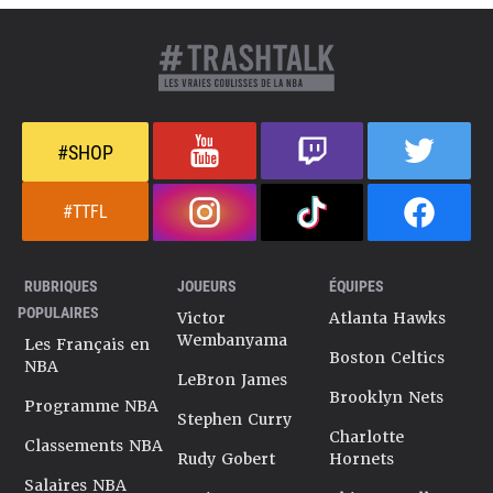
#SHOP
#TTFL
RUBRIQUES
JOUEURS
ÉQUIPES
POPULAIRES
Victor
Atlanta Hawks
Wembanyama
Les Français en
Boston Celtics
NBA
LeBron James
Brooklyn Nets
Programme NBA
Stephen Curry
Charlotte
Classements NBA
Rudy Gobert
Hornets
Salaires NBA