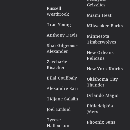
Grizzlies
Russell
Westbrook
Miami Heat
Trae Young
Milwaukee Bucks
Anthony Davis
Minnesota
Timberwolves
Shai Gilgeous-
Alexander
New Orleans
Pelicans
Zaccharie
Risacher
New York Knicks
Bilal Coulibaly
Oklahoma City
Thunder
Alexandre Sarr
Orlando Magic
Tidjane Salaün
Philadelphia
Joel Embiid
76ers
Tyrese
Phoenix Suns
Haliburton