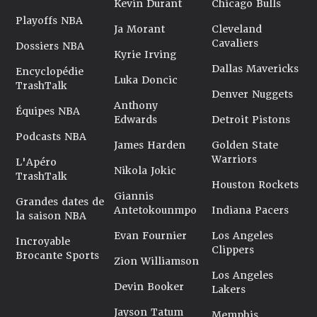
Kevin Durant
Chicago Bulls
Playoffs NBA
Ja Morant
Cleveland
Cavaliers
Dossiers NBA
Kyrie Irving
Dallas Mavericks
Encyclopédie
Luka Doncic
TrashTalk
Denver Nuggets
Anthony
Équipes NBA
Edwards
Detroit Pistons
Podcasts NBA
James Harden
Golden State
Warriors
L'Apéro
Nikola Jokic
TrashTalk
Houston Rockets
Giannis
Grandes dates de
Antetokounmpo
Indiana Pacers
la saison NBA
Evan Fournier
Los Angeles
Incroyable
Clippers
Brocante Sports
Zion Williamson
Los Angeles
Devin Booker
Lakers
Jayson Tatum
Memphis