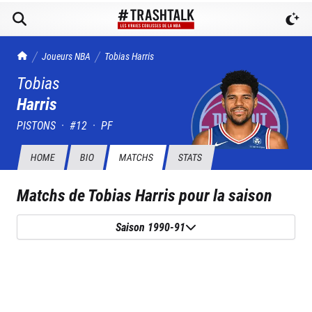
TrashTalk Actu NBA
Joueurs NBA
Tobias
Harris
Tobias
Harris
PISTONS
·
#
12
·
PF
HOME
BIO
MATCHS
STATS
Matchs de
Tobias Harris
pour la saison
Saison 1990-91