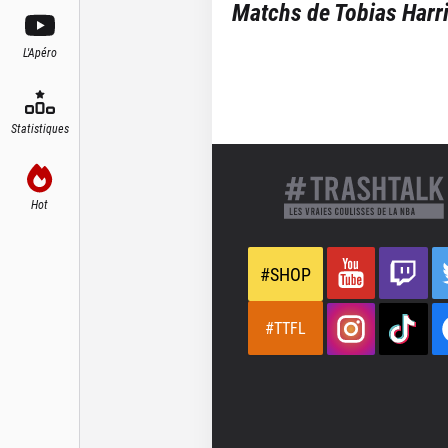
Matchs de
Tobias Harr
L'Apéro
Statistiques
Hot
#SHOP
#TTFL