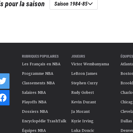
is
pour la saison
Saison 1984-85
RUBRIQUES POPULAIRES
JOUEURS
ÉQUIPES
Les Français en NBA
Victor Wembanyama
Atlant
Programme NBA
LeBron James
Boston
Classements NBA
Stephen Curry
Brookl
Salaires NBA
Rudy Gobert
Charlo
Playoffs NBA
Kevin Durant
Chicag
Dossiers NBA
Ja Morant
Clevel
Encyclopédie TrashTalk
Kyrie Irving
Dallas
Équipes NBA
Luka Doncic
Denve