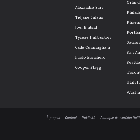
Orland
Alexandre Sarr
Philad
Tidjane Salaün
Phoeni
Joel Embiid
Portla
Tyrese Haliburton
Sacra
Cade Cunningham
San An
Paolo Banchero
Seattl
Cooper Flagg
Toront
Utah J
Washi
À propos
Contact
Publicité
Politique de confidentiali