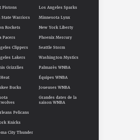
t Pistons
Los Angeles Sparks
 State Warriors
Minnesota Lynx
on Rockets
New York Liberty
a Pacers
Phoenix Mercury
geles Clippers
Seattle Storm
geles Lakers
Washington Mystics
s Grizzlies
Palmarès WNBA
 Heat
Équipes WNBA
ukee Bucks
Joueuses WNBA
sota
Grandes dates de la
rwolves
saison WNBA
leans Pelicans
ork Knicks
oma City Thunder