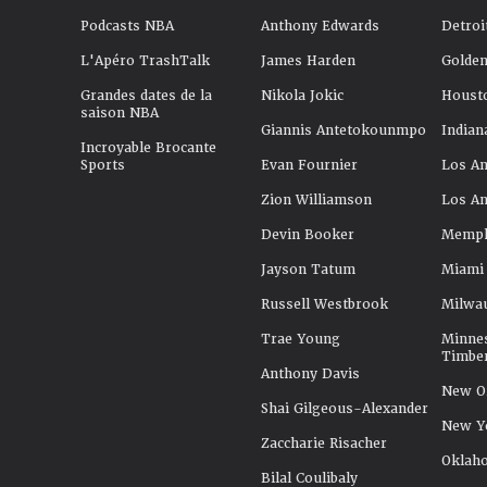
Podcasts NBA
Anthony Edwards
Detroi
L'Apéro TrashTalk
James Harden
Golden
Grandes dates de la
Nikola Jokic
Houst
saison NBA
Giannis Antetokounmpo
Indian
Incroyable Brocante
Sports
Evan Fournier
Los An
Zion Williamson
Los An
Devin Booker
Memphi
Jayson Tatum
Miami
Russell Westbrook
Milwa
Trae Young
Minne
Timbe
Anthony Davis
New Or
Shai Gilgeous-Alexander
New Y
Zaccharie Risacher
Oklah
Bilal Coulibaly