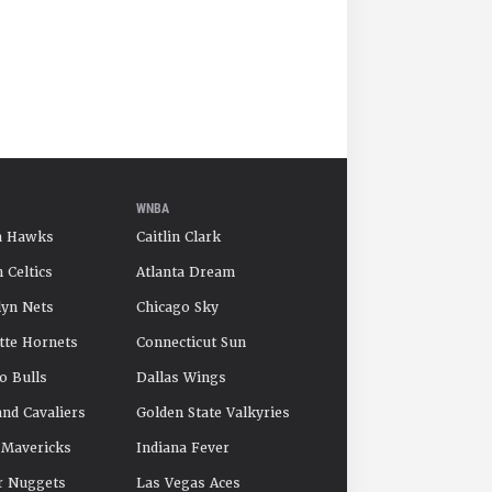
WNBA
a Hawks
Caitlin Clark
 Celtics
Atlanta Dream
yn Nets
Chicago Sky
tte Hornets
Connecticut Sun
o Bulls
Dallas Wings
and Cavaliers
Golden State Valkyries
 Mavericks
Indiana Fever
r Nuggets
Las Vegas Aces