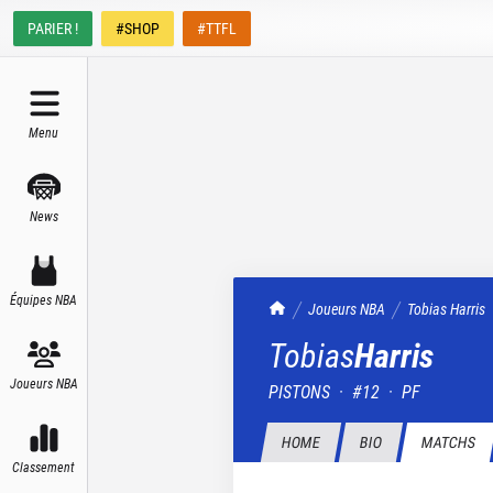
PARIER !
#SHOP
#TTFL
Menu
News
Équipes NBA
TrashTalk Actu NBA
Joueurs NBA
Tobias
Harris
Tobias
Harris
Joueurs NBA
PISTONS
·
#
12
·
PF
HOME
BIO
MATCHS
Classement