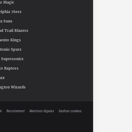
o Magic
elphia 76ers
x Suns
nd Trail Blazers
mento Kings
tonio Spurs
e Supersonics
o Raptors
azz
ngton Wizards
té
Recrutement
Mentions légales
Gestion cookies