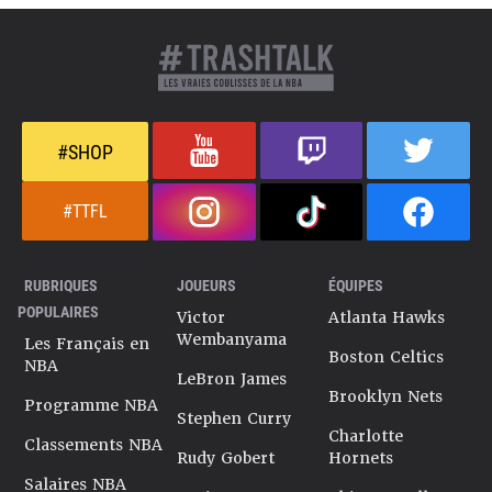
#SHOP
#TTFL
RUBRIQUES
JOUEURS
ÉQUIPES
POPULAIRES
Victor
Atlanta Hawks
Wembanyama
Les Français en
Boston Celtics
NBA
LeBron James
Brooklyn Nets
Programme NBA
Stephen Curry
Charlotte
Classements NBA
Rudy Gobert
Hornets
Salaires NBA