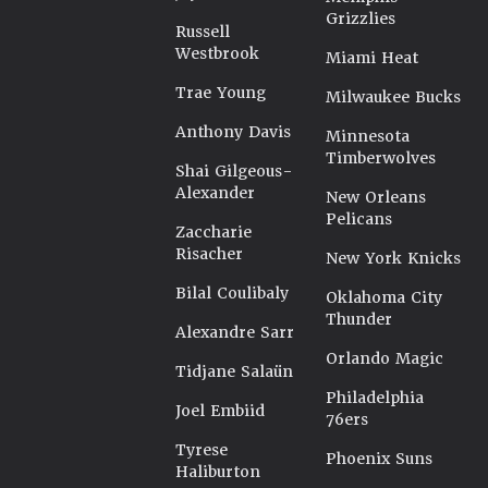
Grizzlies
Russell
Westbrook
Miami Heat
Trae Young
Milwaukee Bucks
Anthony Davis
Minnesota
Timberwolves
Shai Gilgeous-
Alexander
New Orleans
Pelicans
Zaccharie
Risacher
New York Knicks
Bilal Coulibaly
Oklahoma City
Thunder
Alexandre Sarr
Orlando Magic
Tidjane Salaün
Philadelphia
Joel Embiid
76ers
Tyrese
Phoenix Suns
Haliburton