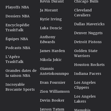
Kevin Durant
Chicago Bulls
Playoffs NBA
Ja Morant
Cleveland
Cavaliers
Dossiers NBA
Kyrie Irving
Dallas Mavericks
Encyclopédie
Luka Doncic
TrashTalk
Denver Nuggets
Anthony
Équipes NBA
Edwards
Detroit Pistons
Podcasts NBA
James Harden
Golden State
Warriors
L'Apéro
Nikola Jokic
TrashTalk
Houston Rockets
Giannis
Grandes dates de
Antetokounmpo
Indiana Pacers
la saison NBA
Evan Fournier
Los Angeles
Incroyable
Clippers
Brocante Sports
Zion Williamson
Los Angeles
Devin Booker
Lakers
Jayson Tatum
Memphis