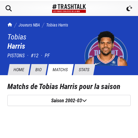
TrashTalk Actu NBA
Joueurs NBA
Tobias
Harris
Tobias
Harris
PISTONS
·
#
12
·
PF
HOME
BIO
MATCHS
STATS
Matchs de
Tobias Harris
pour la saison
Saison 2002-03