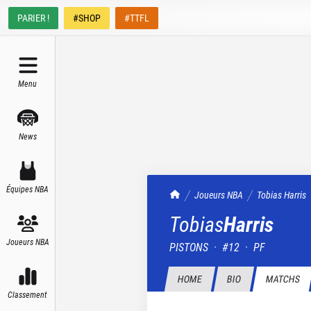
PARIER !
#SHOP
#TTFL
Menu
News
Équipes NBA
TrashTalk Actu NBA
Joueurs NBA
Tobias
Harris
Tobias
Harris
Joueurs NBA
PISTONS
·
#
12
·
PF
HOME
BIO
MATCHS
Classement