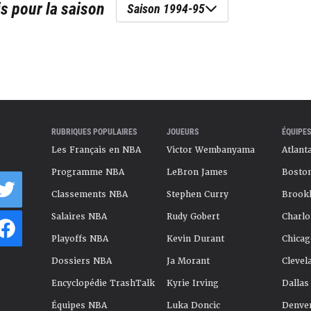
is
pour la saison
Saison 1994-95
RUBRIQUES POPULAIRES
JOUEURS
ÉQUIPES
Les Français en NBA
Victor Wembanyama
Atlant
Programme NBA
LeBron James
Boston
Classements NBA
Stephen Curry
Brookl
Salaires NBA
Rudy Gobert
Charlo
Playoffs NBA
Kevin Durant
Chicag
Dossiers NBA
Ja Morant
Clevel
Encyclopédie TrashTalk
Kyrie Irving
Dallas
Équipes NBA
Luka Doncic
Denve