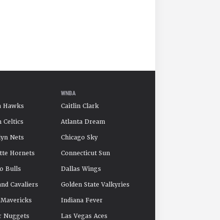
WNBA
a Hawks
Caitlin Clark
 Celtics
Atlanta Dream
yn Nets
Chicago Sky
tte Hornets
Connecticut Sun
o Bulls
Dallas Wings
and Cavaliers
Golden State Valkyries
 Mavericks
Indiana Fever
r Nuggets
Las Vegas Aces