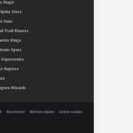
o Magic
elphia 76ers
x Suns
nd Trail Blazers
mento Kings
tonio Spurs
e Supersonics
o Raptors
azz
ngton Wizards
té
Recrutement
Mentions légales
Gestion cookies