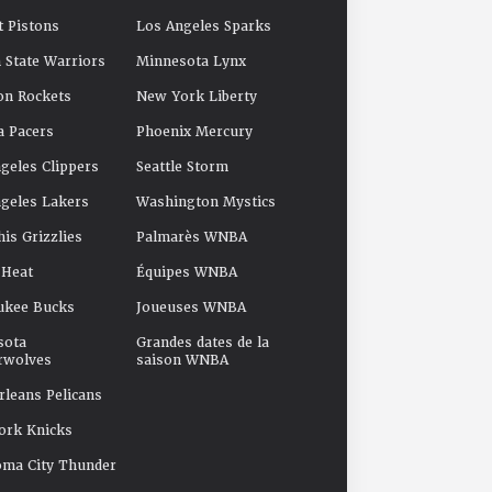
t Pistons
Los Angeles Sparks
 State Warriors
Minnesota Lynx
on Rockets
New York Liberty
a Pacers
Phoenix Mercury
geles Clippers
Seattle Storm
geles Lakers
Washington Mystics
s Grizzlies
Palmarès WNBA
 Heat
Équipes WNBA
ukee Bucks
Joueuses WNBA
sota
Grandes dates de la
rwolves
saison WNBA
leans Pelicans
ork Knicks
oma City Thunder