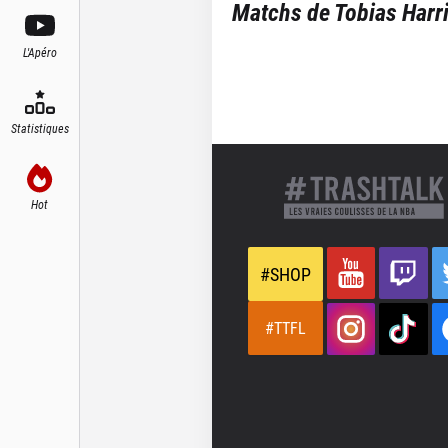
Matchs de
Tobias Harr
L'Apéro
Statistiques
Hot
#SHOP
#TTFL