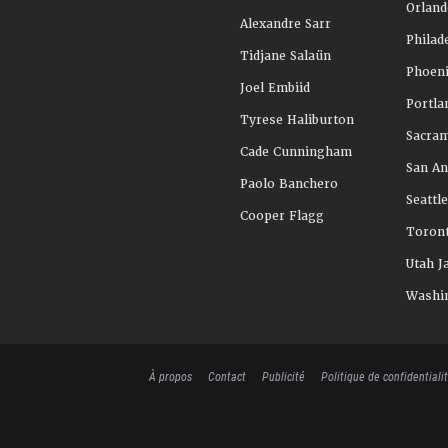
Orland
Alexandre Sarr
Philad
Tidjane Salaün
Phoeni
Joel Embiid
Portla
Tyrese Haliburton
Sacra
Cade Cunningham
San An
Paolo Banchero
Seattl
Cooper Flagg
Toront
Utah J
Washi
À propos
Contact
Publicité
Politique de confidentiali