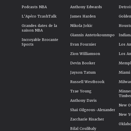
Podcasts NBA
Anthony Edwards
Detroi
L'Apéro TrashTalk
James Harden
Golden
Grandes dates de la
Nikola Jokic
Houst
saison NBA
Giannis Antetokounmpo
Indian
Incroyable Brocante
Sports
Evan Fournier
Los An
Zion Williamson
Los An
Devin Booker
Memphi
Jayson Tatum
Miami
Russell Westbrook
Milwa
Trae Young
Minne
Timbe
Anthony Davis
New Or
Shai Gilgeous-Alexander
New Y
Zaccharie Risacher
Oklah
Bilal Coulibaly