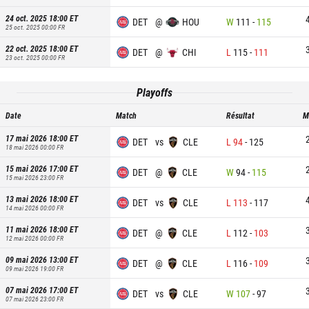
24 oct. 2025 18:00
ET
DET
@
HOU
W
111
-
115
25 oct. 2025 00:00
FR
22 oct. 2025 18:00
ET
DET
@
CHI
L
115
-
111
23 oct. 2025 00:00
FR
Playoffs
Date
Match
Résultat
M
17 mai 2026 18:00
ET
DET
vs
CLE
L
94
-
125
18 mai 2026 00:00
FR
15 mai 2026 17:00
ET
DET
@
CLE
W
94
-
115
15 mai 2026 23:00
FR
13 mai 2026 18:00
ET
DET
vs
CLE
L
113
-
117
14 mai 2026 00:00
FR
11 mai 2026 18:00
ET
DET
@
CLE
L
112
-
103
12 mai 2026 00:00
FR
09 mai 2026 13:00
ET
DET
@
CLE
L
116
-
109
09 mai 2026 19:00
FR
07 mai 2026 17:00
ET
DET
vs
CLE
W
107
-
97
07 mai 2026 23:00
FR