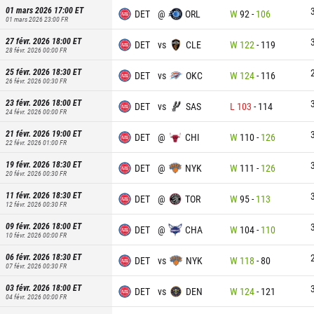
01 mars 2026 17:00
ET
DET
@
ORL
W
92
-
106
01 mars 2026 23:00
FR
27 févr. 2026 18:00
ET
DET
vs
CLE
W
122
-
119
28 févr. 2026 00:00
FR
25 févr. 2026 18:30
ET
DET
vs
OKC
W
124
-
116
26 févr. 2026 00:30
FR
23 févr. 2026 18:00
ET
DET
vs
SAS
L
103
-
114
24 févr. 2026 00:00
FR
21 févr. 2026 19:00
ET
DET
@
CHI
W
110
-
126
22 févr. 2026 01:00
FR
19 févr. 2026 18:30
ET
DET
@
NYK
W
111
-
126
20 févr. 2026 00:30
FR
11 févr. 2026 18:30
ET
DET
@
TOR
W
95
-
113
12 févr. 2026 00:30
FR
09 févr. 2026 18:00
ET
DET
@
CHA
W
104
-
110
10 févr. 2026 00:00
FR
06 févr. 2026 18:30
ET
DET
vs
NYK
W
118
-
80
07 févr. 2026 00:30
FR
03 févr. 2026 18:00
ET
DET
vs
DEN
W
124
-
121
04 févr. 2026 00:00
FR