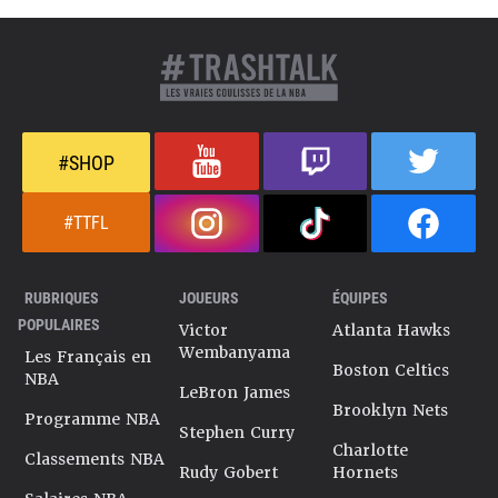
#SHOP
#TTFL
RUBRIQUES
JOUEURS
ÉQUIPES
POPULAIRES
Victor
Atlanta Hawks
Wembanyama
Les Français en
Boston Celtics
NBA
LeBron James
Brooklyn Nets
Programme NBA
Stephen Curry
Charlotte
Classements NBA
Rudy Gobert
Hornets