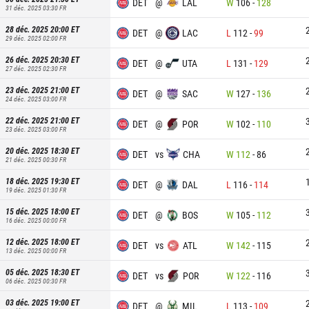
DET
@
LAL
W
106
-
128
31 déc. 2025 03:30
FR
28 déc. 2025 20:00
ET
DET
@
LAC
L
112
-
99
29 déc. 2025 02:00
FR
26 déc. 2025 20:30
ET
DET
@
UTA
L
131
-
129
27 déc. 2025 02:30
FR
23 déc. 2025 21:00
ET
DET
@
SAC
W
127
-
136
24 déc. 2025 03:00
FR
22 déc. 2025 21:00
ET
DET
@
POR
W
102
-
110
23 déc. 2025 03:00
FR
20 déc. 2025 18:30
ET
DET
vs
CHA
W
112
-
86
21 déc. 2025 00:30
FR
18 déc. 2025 19:30
ET
DET
@
DAL
L
116
-
114
19 déc. 2025 01:30
FR
15 déc. 2025 18:00
ET
DET
@
BOS
W
105
-
112
16 déc. 2025 00:00
FR
12 déc. 2025 18:00
ET
DET
vs
ATL
W
142
-
115
13 déc. 2025 00:00
FR
05 déc. 2025 18:30
ET
DET
vs
POR
W
122
-
116
06 déc. 2025 00:30
FR
03 déc. 2025 19:00
ET
DET
@
MIL
L
113
-
109