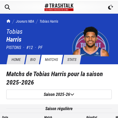
TrashTalk Actu NBA
Joueurs NBA
Tobias
Harris
Tobias
Harris
PISTONS
·
#
12
·
PF
HOME
BIO
MATCHS
STATS
Matchs de
Tobias Harris
pour la saison
2025-2026
Saison 2025-26
Saison régulière
Date
Match
Résultat
M