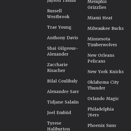
Jayson Tatum
Memphis
Grizzlies
Russell
Westbrook
Miami Heat
Trae Young
Milwaukee Bucks
Anthony Davis
Minnesota
Timberwolves
Shai Gilgeous-
Alexander
New Orleans
Pelicans
Zaccharie
Risacher
New York Knicks
Bilal Coulibaly
Oklahoma City
Thunder
Alexandre Sarr
Orlando Magic
Tidjane Salaün
Philadelphia
Joel Embiid
76ers
Tyrese
Phoenix Suns
Haliburton