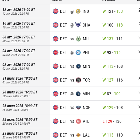
12 avr. 2026 16:00
ET
DET
@
IND
W
121
-
133
12 avr. 2026 22:00
FR
10 avr. 2026 17:00
ET
DET
@
CHA
W
100
-
118
10 avr. 2026 23:00
FR
08 avr. 2026 17:00
ET
DET
vs
MIL
W
137
-
111
08 avr. 2026 23:00
FR
04 avr. 2026 17:00
ET
DET
@
PHI
W
93
-
116
04 avr. 2026 23:00
FR
02 avr. 2026 17:00
ET
DET
vs
MIN
W
113
-
108
02 avr. 2026 23:00
FR
31 mars 2026 18:00
ET
DET
vs
TOR
W
127
-
116
01 avr. 2026 00:00
FR
28 mars 2026 16:30
ET
DET
@
MIN
W
87
-
109
28 mars 2026 21:30
FR
26 mars 2026 18:00
ET
DET
vs
NOP
W
129
-
108
26 mars 2026 23:00
FR
25 mars 2026 18:00
ET
DET
vs
ATL
L
129
-
130
25 mars 2026 23:00
FR
23 mars 2026 18:00
ET
DET
vs
LAL
W
113
-
110
23 mars 2026 23:00
FR