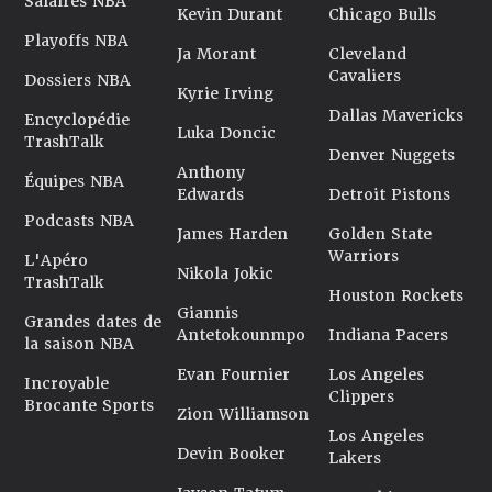
Salaires NBA
Kevin Durant
Chicago Bulls
Playoffs NBA
Ja Morant
Cleveland
Cavaliers
Dossiers NBA
Kyrie Irving
Dallas Mavericks
Encyclopédie
Luka Doncic
TrashTalk
Denver Nuggets
Anthony
Équipes NBA
Edwards
Detroit Pistons
Podcasts NBA
James Harden
Golden State
Warriors
L'Apéro
Nikola Jokic
TrashTalk
Houston Rockets
Giannis
Grandes dates de
Antetokounmpo
Indiana Pacers
la saison NBA
Evan Fournier
Los Angeles
Incroyable
Clippers
Brocante Sports
Zion Williamson
Los Angeles
Devin Booker
Lakers