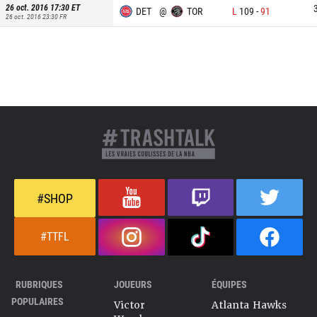
26 oct. 2016 17:30
ET
DET
@
TOR
L
109
-
91
26 oct. 2016 23:30
FR
#SHOP
#TTFL
RUBRIQUES
JOUEURS
ÉQUIPES
POPULAIRES
Victor
Atlanta Hawks