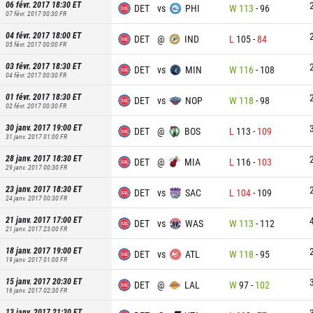
06 févr. 2017 18:30
ET
DET
vs
PHI
W
113
-
96
07 févr. 2017 00:30
FR
04 févr. 2017 18:00
ET
DET
@
IND
L
105
-
84
05 févr. 2017 00:00
FR
03 févr. 2017 18:30
ET
DET
vs
MIN
W
116
-
108
04 févr. 2017 00:30
FR
01 févr. 2017 18:30
ET
DET
vs
NOP
W
118
-
98
02 févr. 2017 00:30
FR
30 janv. 2017 19:00
ET
DET
@
BOS
L
113
-
109
31 janv. 2017 01:00
FR
28 janv. 2017 18:30
ET
DET
@
MIA
L
116
-
103
29 janv. 2017 00:30
FR
23 janv. 2017 18:30
ET
DET
vs
SAC
L
104
-
109
24 janv. 2017 00:30
FR
21 janv. 2017 17:00
ET
DET
vs
WAS
W
113
-
112
21 janv. 2017 23:00
FR
18 janv. 2017 19:00
ET
DET
vs
ATL
W
118
-
95
19 janv. 2017 01:00
FR
15 janv. 2017 20:30
ET
DET
@
LAL
W
97
-
102
16 janv. 2017 02:30
FR
13 janv. 2017 21:30
ET