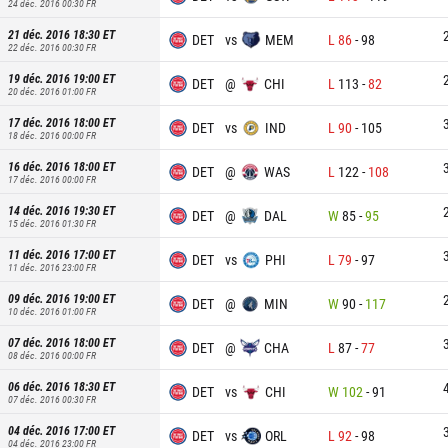
24 déc. 2016 00:30
FR
21 déc. 2016 18:30
ET
DET
vs
MEM
L
86
-
98
22 déc. 2016 00:30
FR
19 déc. 2016 19:00
ET
DET
@
CHI
L
113
-
82
20 déc. 2016 01:00
FR
17 déc. 2016 18:00
ET
DET
vs
IND
L
90
-
105
18 déc. 2016 00:00
FR
16 déc. 2016 18:00
ET
DET
@
WAS
L
122
-
108
17 déc. 2016 00:00
FR
14 déc. 2016 19:30
ET
DET
@
DAL
W
85
-
95
15 déc. 2016 01:30
FR
11 déc. 2016 17:00
ET
DET
vs
PHI
L
79
-
97
11 déc. 2016 23:00
FR
09 déc. 2016 19:00
ET
DET
@
MIN
W
90
-
117
10 déc. 2016 01:00
FR
07 déc. 2016 18:00
ET
DET
@
CHA
L
87
-
77
08 déc. 2016 00:00
FR
06 déc. 2016 18:30
ET
DET
vs
CHI
W
102
-
91
07 déc. 2016 00:30
FR
04 déc. 2016 17:00
ET
DET
vs
ORL
L
92
-
98
04 déc. 2016 23:00
FR