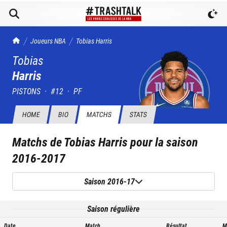
TrashTalk Actu NBA
Joueurs NBA
Tobias
Harris
Tobias
Harris
PISTONS
·
#
12
·
PF
HOME
BIO
MATCHS
STATS
Matchs de
Tobias Harris
pour la saison
2016-2017
Saison 2016-17
Saison régulière
Date
Match
Résultat
M