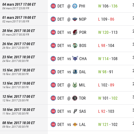
04 mars 2017 17:00
ET
DET
@
PHI
W
106
-
136
04 mars 2017 23:00
FR
01 mars 2017 19:00
ET
DET
@
NOP
L
109
-
86
02 mars 2017 01:00
FR
28 févr. 2017 18:30
ET
DET
vs
POR
W
120
-
113
01 mars 2017 00:30
FR
26 févr. 2017 17:00
ET
DET
vs
BOS
L
98
-
104
26 févr. 2017 23:00
FR
23 févr. 2017 18:30
ET
DET
vs
CHA
W
114
-
108
24 févr. 2017 00:30
FR
15 févr. 2017 18:30
ET
DET
vs
DAL
W
98
-
91
16 févr. 2017 00:30
FR
13 févr. 2017 19:00
ET
DET
@
MIL
L
102
-
89
14 févr. 2017 01:00
FR
12 févr. 2017 17:00
ET
DET
@
TOR
W
101
-
102
12 févr. 2017 23:00
FR
10 févr. 2017 18:30
ET
DET
vs
SAS
L
92
-
103
11 févr. 2017 00:30
FR
08 févr. 2017 18:30
ET
DET
vs
LAL
W
121
-
102
09 févr. 2017 00:30
FR