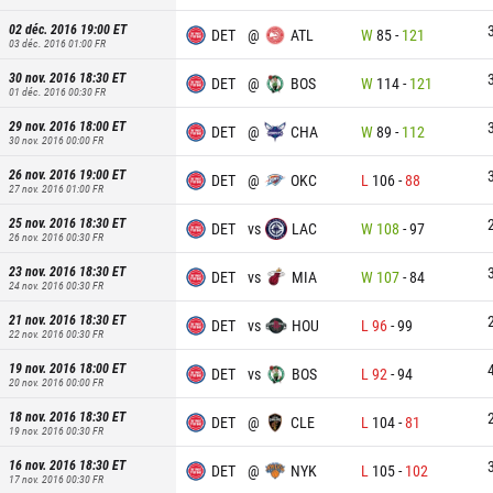
02 déc. 2016 19:00
ET
DET
@
ATL
W
85
-
121
03 déc. 2016 01:00
FR
30 nov. 2016 18:30
ET
DET
@
BOS
W
114
-
121
01 déc. 2016 00:30
FR
29 nov. 2016 18:00
ET
DET
@
CHA
W
89
-
112
30 nov. 2016 00:00
FR
26 nov. 2016 19:00
ET
DET
@
OKC
L
106
-
88
27 nov. 2016 01:00
FR
25 nov. 2016 18:30
ET
DET
vs
LAC
W
108
-
97
26 nov. 2016 00:30
FR
23 nov. 2016 18:30
ET
DET
vs
MIA
W
107
-
84
24 nov. 2016 00:30
FR
21 nov. 2016 18:30
ET
DET
vs
HOU
L
96
-
99
22 nov. 2016 00:30
FR
19 nov. 2016 18:00
ET
DET
vs
BOS
L
92
-
94
20 nov. 2016 00:00
FR
18 nov. 2016 18:30
ET
DET
@
CLE
L
104
-
81
19 nov. 2016 00:30
FR
16 nov. 2016 18:30
ET
DET
@
NYK
L
105
-
102
17 nov. 2016 00:30
FR