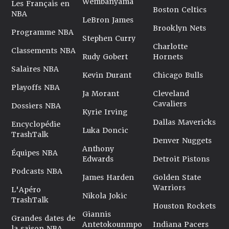
Wembanyama
Les Français en
Boston Celtics
NBA
LeBron James
Brooklyn Nets
Programme NBA
Stephen Curry
Charlotte
Classements NBA
Rudy Gobert
Hornets
Salaires NBA
Kevin Durant
Chicago Bulls
Playoffs NBA
Ja Morant
Cleveland
Cavaliers
Dossiers NBA
Kyrie Irving
Dallas Mavericks
Encyclopédie
Luka Doncic
TrashTalk
Denver Nuggets
Anthony
Équipes NBA
Edwards
Detroit Pistons
Podcasts NBA
James Harden
Golden State
Warriors
L'Apéro
Nikola Jokic
TrashTalk
Houston Rockets
Giannis
Grandes dates de
Antetokounmpo
Indiana Pacers
la saison NBA