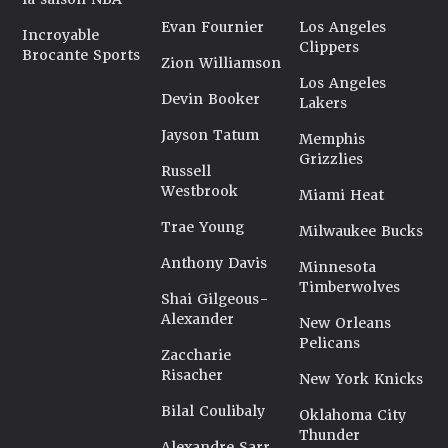
Evan Fournier
Los Angeles
Incroyable
Clippers
Brocante Sports
Zion Williamson
Los Angeles
Devin Booker
Lakers
Jayson Tatum
Memphis
Grizzlies
Russell
Westbrook
Miami Heat
Trae Young
Milwaukee Bucks
Anthony Davis
Minnesota
Timberwolves
Shai Gilgeous-
Alexander
New Orleans
Pelicans
Zaccharie
Risacher
New York Knicks
Bilal Coulibaly
Oklahoma City
Thunder
Alexandre Sarr