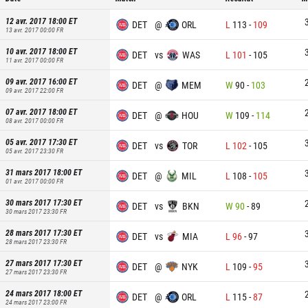
12 avr. 2017 18:00
ET
DET
@
ORL
L
113
-
109
13 avr. 2017 00:00
FR
10 avr. 2017 18:00
ET
DET
vs
WAS
L
101
-
105
11 avr. 2017 00:00
FR
09 avr. 2017 16:00
ET
DET
@
MEM
W
90
-
103
09 avr. 2017 22:00
FR
07 avr. 2017 18:00
ET
DET
@
HOU
W
109
-
114
08 avr. 2017 00:00
FR
05 avr. 2017 17:30
ET
DET
vs
TOR
L
102
-
105
05 avr. 2017 23:30
FR
31 mars 2017 18:00
ET
DET
@
MIL
L
108
-
105
01 avr. 2017 00:00
FR
30 mars 2017 17:30
ET
DET
vs
BKN
W
90
-
89
30 mars 2017 23:30
FR
28 mars 2017 17:30
ET
DET
vs
MIA
L
96
-
97
28 mars 2017 23:30
FR
27 mars 2017 17:30
ET
DET
@
NYK
L
109
-
95
27 mars 2017 23:30
FR
24 mars 2017 18:00
ET
DET
@
ORL
L
115
-
87
24 mars 2017 23:00
FR