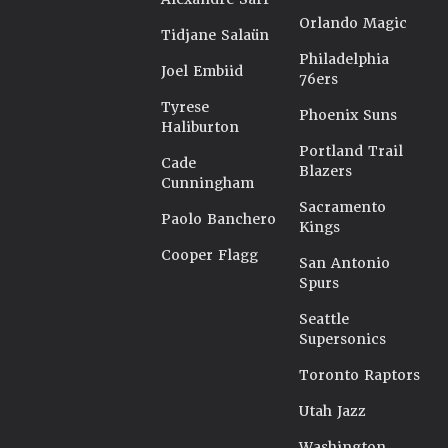
Orlando Magic
Tidjane Salaün
Philadelphia
Joel Embiid
76ers
Tyrese
Phoenix Suns
Haliburton
Portland Trail
Cade
Blazers
Cunningham
Sacramento
Paolo Banchero
Kings
Cooper Flagg
San Antonio
Spurs
Seattle
Supersonics
Toronto Raptors
Utah Jazz
Washington