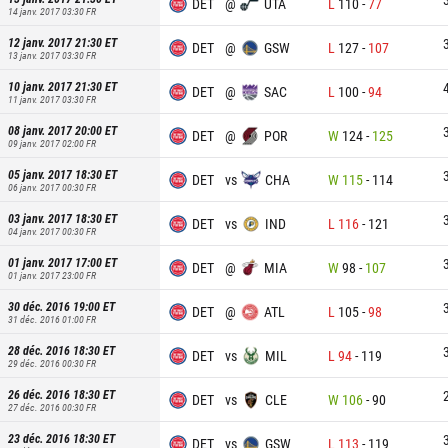
DET
@
UTA
L
110
-
77
14 janv. 2017 03:30
FR
12 janv. 2017 21:30
ET
DET
@
GSW
L
127
-
107
13 janv. 2017 03:30
FR
10 janv. 2017 21:30
ET
DET
@
SAC
L
100
-
94
11 janv. 2017 03:30
FR
08 janv. 2017 20:00
ET
DET
@
POR
W
124
-
125
09 janv. 2017 02:00
FR
05 janv. 2017 18:30
ET
DET
vs
CHA
W
115
-
114
06 janv. 2017 00:30
FR
03 janv. 2017 18:30
ET
DET
vs
IND
L
116
-
121
04 janv. 2017 00:30
FR
01 janv. 2017 17:00
ET
DET
@
MIA
W
98
-
107
01 janv. 2017 23:00
FR
30 déc. 2016 19:00
ET
DET
@
ATL
L
105
-
98
31 déc. 2016 01:00
FR
28 déc. 2016 18:30
ET
DET
vs
MIL
L
94
-
119
29 déc. 2016 00:30
FR
26 déc. 2016 18:30
ET
DET
vs
CLE
W
106
-
90
27 déc. 2016 00:30
FR
23 déc. 2016 18:30
ET
DET
vs
GSW
L
113
-
119