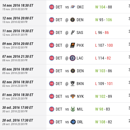
14 nov. 2016 18:30
ET
DET
vs
OKC
W
104
-
88
15 nov. 2016 00:30
FR
12 nov. 2016 20:00
ET
DET
@
DEN
W
95
-
106
13 nov. 2016 02:00
FR
11 nov. 2016 19:30
ET
DET
@
SAS
L
96
-
86
12 nov. 2016 01:30
FR
09 nov. 2016 20:00
ET
DET
@
PHX
L
107
-
100
10 nov. 2016 02:00
FR
07 nov. 2016 21:30
ET
DET
@
LAC
L
114
-
82
08 nov. 2016 03:30
FR
05 nov. 2016 18:00
ET
DET
vs
DEN
W
103
-
86
05 nov. 2016 23:00
FR
02 nov. 2016 18:30
ET
DET
@
BKN
L
109
-
101
02 nov. 2016 23:30
FR
01 nov. 2016 18:30
ET
DET
vs
NYK
W
102
-
89
01 nov. 2016 23:30
FR
30 oct. 2016 17:00
ET
DET
vs
MIL
W
98
-
83
30 oct. 2016 22:00
FR
28 oct. 2016 17:30
ET
DET
vs
ORL
W
108
-
82
28 oct. 2016 23:30
FR