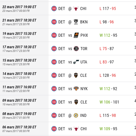
22 mars 2017 19:00
ET
DET
@
CHI
L
117
-
95
23 mars 2017 00:00
FR
21 mars 2017 18:30
ET
DET
@
BKN
L
98
-
96
21 mars 2017 23:30
FR
19 mars 2017 15:30
ET
DET
vs
PHX
W
112
-
95
19 mars 2017 20:30
FR
17 mars 2017 18:30
ET
DET
vs
TOR
L
75
-
87
17 mars 2017 23:30
FR
15 mars 2017 18:30
ET
DET
vs
UTA
L
83
-
97
15 mars 2017 23:30
FR
14 mars 2017 18:00
ET
DET
@
CLE
L
128
-
96
14 mars 2017 23:00
FR
11 mars 2017 16:00
ET
DET
vs
NYK
W
112
-
92
11 mars 2017 22:00
FR
09 mars 2017 18:30
ET
DET
vs
CLE
W
106
-
101
10 mars 2017 00:30
FR
08 mars 2017 19:00
ET
DET
@
IND
L
115
-
98
09 mars 2017 01:00
FR
06 mars 2017 18:30
ET
DET
vs
CHI
W
109
-
95
07 mars 2017 00:30
FR