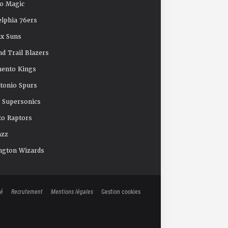
o Magic
elphia 76ers
x Suns
nd Trail Blazers
mento Kings
tonio Spurs
e Supersonics
o Raptors
azz
ngton Wizards
té
Recrutement
Mentions légales
Gestion cookies