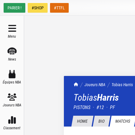
PARIER !
#SHOP
#TTFL
Menu
News
Équipes NBA
TrashTalk Actu NBA
Joueurs NBA
Tobias
Harris
Tobias
Harris
Joueurs NBA
PISTONS
·
#
12
·
PF
HOME
BIO
MATCHS
Classement