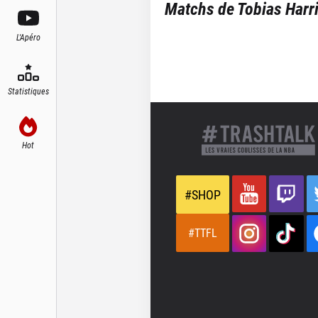
Matchs de
Tobias Harr
L'Apéro
Statistiques
Hot
#SHOP
#TTFL