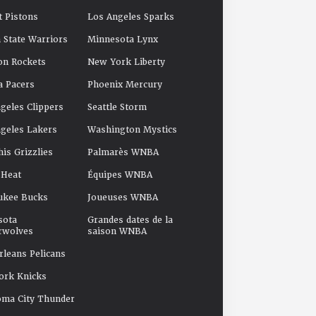
t Pistons
Los Angeles Sparks
 State Warriors
Minnesota Lynx
on Rockets
New York Liberty
a Pacers
Phoenix Mercury
geles Clippers
Seattle Storm
geles Lakers
Washington Mystics
s Grizzlies
Palmarès WNBA
 Heat
Équipes WNBA
ukee Bucks
Joueuses WNBA
sota
Grandes dates de la
rwolves
saison WNBA
leans Pelicans
ork Knicks
oma City Thunder