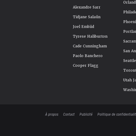
Orland
Alexandre Sarr
Philad
Tidjane Salaün
Phoeni
Joel Embiid
Portla
Tyrese Haliburton
Sacra
Cade Cunningham
San An
Paolo Banchero
Seattl
Cooper Flagg
Toront
Utah J
Washi
À propos
Contact
Publicité
Politique de confidentiali