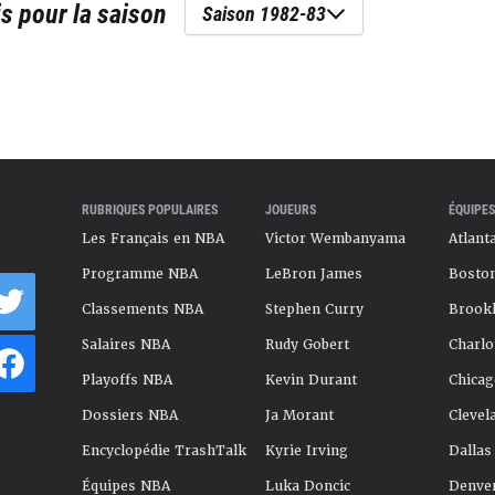
is
pour la saison
Saison 1982-83
RUBRIQUES POPULAIRES
JOUEURS
ÉQUIPES
Les Français en NBA
Victor Wembanyama
Atlant
Programme NBA
LeBron James
Boston
Classements NBA
Stephen Curry
Brookl
Salaires NBA
Rudy Gobert
Charlo
Playoffs NBA
Kevin Durant
Chicag
Dossiers NBA
Ja Morant
Clevel
Encyclopédie TrashTalk
Kyrie Irving
Dallas
Équipes NBA
Luka Doncic
Denve