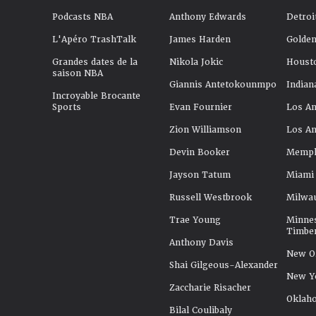
Podcasts NBA
Anthony Edwards
Detroi
L'Apéro TrashTalk
James Harden
Golden
Grandes dates de la
Nikola Jokic
Houst
saison NBA
Giannis Antetokounmpo
Indian
Incroyable Brocante
Sports
Evan Fournier
Los An
Zion Williamson
Los An
Devin Booker
Memphi
Jayson Tatum
Miami
Russell Westbrook
Milwa
Trae Young
Minne
Timbe
Anthony Davis
New Or
Shai Gilgeous-Alexander
New Y
Zaccharie Risacher
Oklah
Bilal Coulibaly