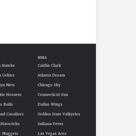
WNBA
a Hawks
Caitlin Clark
 Celtics
Atlanta Dream
yn Nets
Chicago Sky
tte Hornets
Connecticut Sun
o Bulls
Dallas Wings
and Cavaliers
Golden State Valkyries
 Mavericks
Indiana Fever
r Nuggets
Las Vegas Aces