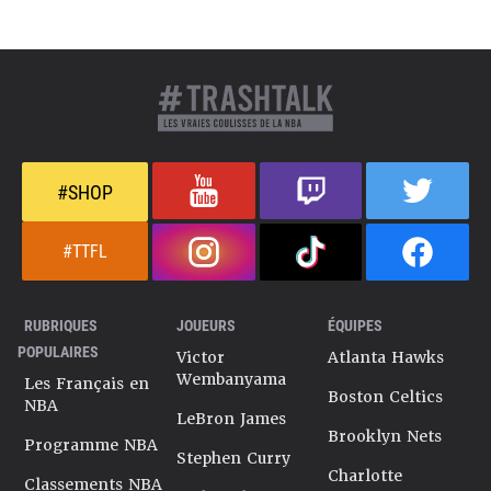
#SHOP
#TTFL
RUBRIQUES
JOUEURS
ÉQUIPES
POPULAIRES
Victor
Atlanta Hawks
Wembanyama
Les Français en
Boston Celtics
NBA
LeBron James
Brooklyn Nets
Programme NBA
Stephen Curry
Charlotte
Classements NBA