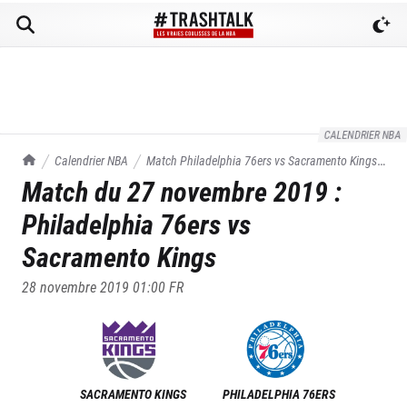
CALENDRIER NBA
TrashTalk Actu NBA
Calendrier NBA
Match
Philadelphia 76ers
vs
Sacramento Kings
Match du
27 novembre 2019
:
du
27/11/2019
Philadelphia 76ers
vs
Sacramento Kings
28 novembre 2019 01:00
FR
SACRAMENTO KINGS
PHILADELPHIA 76ERS