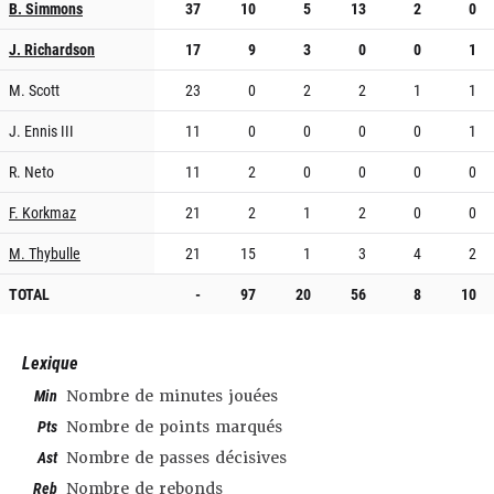
B. Simmons
37
10
5
13
2
0
J. Richardson
17
9
3
0
0
1
M. Scott
23
0
2
2
1
1
J. Ennis III
11
0
0
0
0
1
R. Neto
11
2
0
0
0
0
F. Korkmaz
21
2
1
2
0
0
M. Thybulle
21
15
1
3
4
2
TOTAL
-
97
20
56
8
10
Lexique
Min
Nombre de minutes jouées
Pts
Nombre de points marqués
Ast
Nombre de passes décisives
Reb
Nombre de rebonds