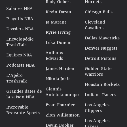
Rudy Gobert
Hornets
Salaires NBA
Kevin Durant
Chicago Bulls
Playoffs NBA
Ja Morant
Cleveland
Cavaliers
Dossiers NBA
Kyrie Irving
Dallas Mavericks
Encyclopédie
Luka Doncic
TrashTalk
Denver Nuggets
Anthony
Équipes NBA
Edwards
Detroit Pistons
Podcasts NBA
James Harden
Golden State
Warriors
L'Apéro
Nikola Jokic
TrashTalk
Houston Rockets
Giannis
Grandes dates de
Antetokounmpo
Indiana Pacers
la saison NBA
Evan Fournier
Los Angeles
Incroyable
Clippers
Brocante Sports
Zion Williamson
Los Angeles
Devin Booker
Lakers