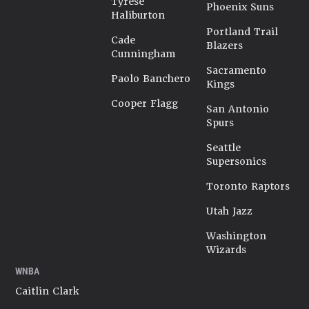
Tyrese
Phoenix Suns
Haliburton
Portland Trail
Cade
Blazers
Cunningham
Sacramento
Paolo Banchero
Kings
Cooper Flagg
San Antonio
Spurs
Seattle
Supersonics
Toronto Raptors
Utah Jazz
Washington
Wizards
WNBA
Caitlin Clark