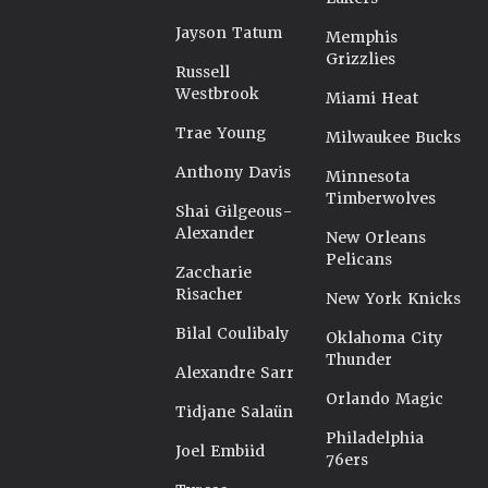
Jayson Tatum
Memphis
Grizzlies
Russell
Westbrook
Miami Heat
Trae Young
Milwaukee Bucks
Anthony Davis
Minnesota
Timberwolves
Shai Gilgeous-
Alexander
New Orleans
Pelicans
Zaccharie
Risacher
New York Knicks
Bilal Coulibaly
Oklahoma City
Thunder
Alexandre Sarr
Orlando Magic
Tidjane Salaün
Philadelphia
Joel Embiid
76ers