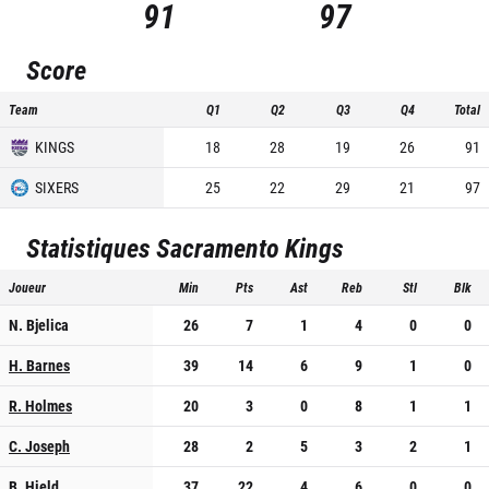
91
97
Score
Team
Q1
Q2
Q3
Q4
Total
KINGS
18
28
19
26
91
SIXERS
25
22
29
21
97
Statistiques
Sacramento Kings
Joueur
Min
Pts
Ast
Reb
Stl
Blk
N. Bjelica
26
7
1
4
0
0
H. Barnes
39
14
6
9
1
0
R. Holmes
20
3
0
8
1
1
C. Joseph
28
2
5
3
2
1
B. Hield
37
22
4
6
0
0