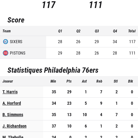
117
111
Score
Team
Q1
Q2
Q3
Q4
Total
SIXERS
28
26
29
34
117
PISTONS
29
28
26
28
111
Statistiques
Philadelphia 76ers
Joueur
Min
Pts
Ast
Reb
Stl
Blk
T. Harris
35
29
1
7
2
0
A. Horford
34
23
5
9
1
0
B. Simmons
35
13
10
4
7
0
J. Richardson
37
10
6
1
2
0
M. Thybulle
24
0
2
2
2
0