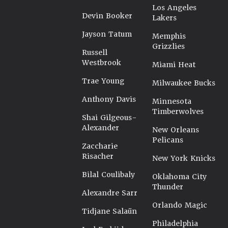
Los Angeles
Devin Booker
Lakers
Jayson Tatum
Memphis
Grizzlies
Russell
Westbrook
Miami Heat
Trae Young
Milwaukee Bucks
Anthony Davis
Minnesota
Timberwolves
Shai Gilgeous-
Alexander
New Orleans
Pelicans
Zaccharie
Risacher
New York Knicks
Bilal Coulibaly
Oklahoma City
Thunder
Alexandre Sarr
Orlando Magic
Tidjane Salaün
Philadelphia