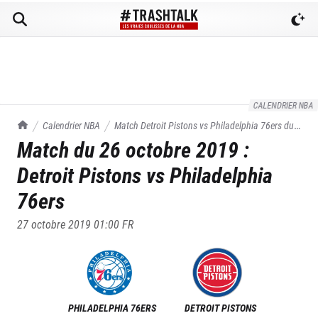
CALENDRIER NBA
TrashTalk Actu NBA
Calendrier NBA
Match
Detroit Pistons
vs
Philadelphia 76ers
du
Match du
26 octobre 2019
:
26/10/2019
Detroit Pistons
vs
Philadelphia
76ers
27 octobre 2019 01:00
FR
PHILADELPHIA 76ERS
DETROIT PISTONS