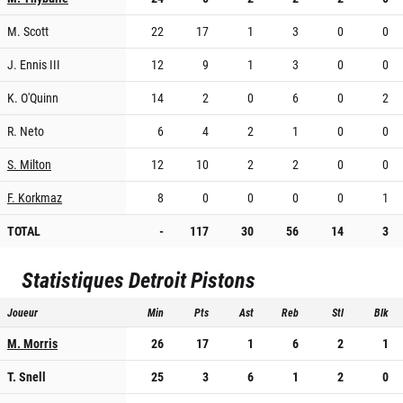
M. Scott
22
17
1
3
0
0
J. Ennis III
12
9
1
3
0
0
K. O'Quinn
14
2
0
6
0
2
R. Neto
6
4
2
1
0
0
S. Milton
12
10
2
2
0
0
F. Korkmaz
8
0
0
0
0
1
TOTAL
-
117
30
56
14
3
Statistiques
Detroit Pistons
Joueur
Min
Pts
Ast
Reb
Stl
Blk
M. Morris
26
17
1
6
2
1
T. Snell
25
3
6
1
2
0