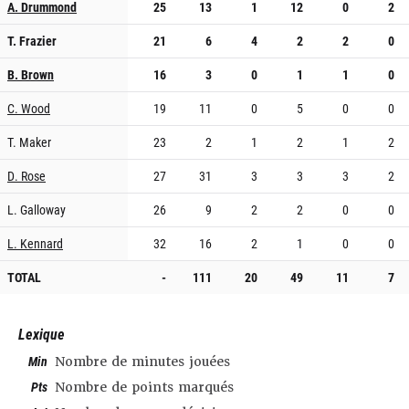
A. Drummond
25
13
1
12
0
2
T. Frazier
21
6
4
2
2
0
B. Brown
16
3
0
1
1
0
C. Wood
19
11
0
5
0
0
T. Maker
23
2
1
2
1
2
D. Rose
27
31
3
3
3
2
L. Galloway
26
9
2
2
0
0
L. Kennard
32
16
2
1
0
0
TOTAL
-
111
20
49
11
7
Lexique
Min
Nombre de minutes jouées
Pts
Nombre de points marqués