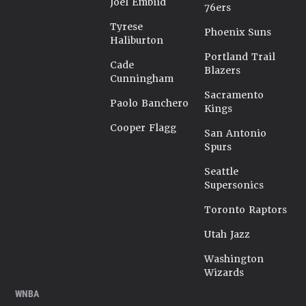
Joel Embiid
76ers
Tyrese
Phoenix Suns
Haliburton
Portland Trail
Cade
Blazers
Cunningham
Sacramento
Paolo Banchero
Kings
Cooper Flagg
San Antonio
Spurs
Seattle
Supersonics
Toronto Raptors
Utah Jazz
Washington
Wizards
WNBA