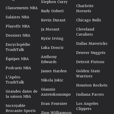
Stephen Curry
Charlotte
Classements NBA
Rudy Gobert
Hornets
Salaires NBA
Kevin Durant
Chicago Bulls
Playoffs NBA
Ja Morant
Cleveland
Cavaliers
Dossiers NBA
Kyrie Irving
Dallas Mavericks
Encyclopédie
Luka Doncic
TrashTalk
Denver Nuggets
Anthony
Équipes NBA
Edwards
Detroit Pistons
Podcasts NBA
James Harden
Golden State
Warriors
L'Apéro
Nikola Jokic
TrashTalk
Houston Rockets
Giannis
Grandes dates de
Antetokounmpo
Indiana Pacers
la saison NBA
Evan Fournier
Los Angeles
Incroyable
Clippers
Brocante Sports
Zion Williamson