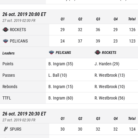
26 oct. 2019 20:00
ET
Q1
Q2
Q3
Q4
Total
27 oct. 2019 02:00
FR
ROCKETS
29
32
36
29
126
PELICANS
24
37
39
23
123
PELICANS
ROCKETS
Leaders
Points
B. Ingram (35)
J. Harden (29)
Passes
L. Ball (10)
R. Westbrook (13)
Rebonds
B. Ingram (15)
R. Westbrook (10)
TTFL
B. Ingram (60)
R. Westbrook (56)
26 oct. 2019 20:30
ET
Q1
Q2
Q3
Q4
Total
27 oct. 2019 02:30
FR
SPURS
30
30
32
32
124