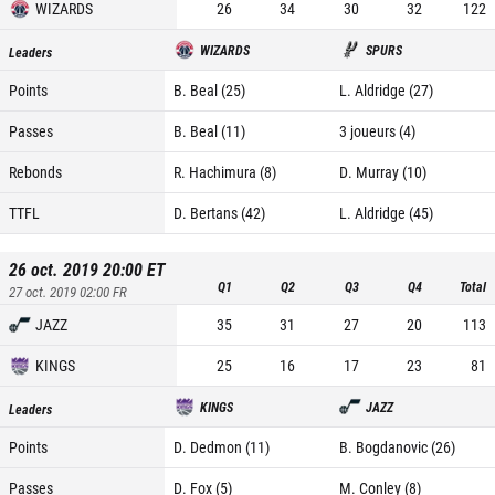
WIZARDS
26
34
30
32
122
WIZARDS
SPURS
Leaders
Points
B. Beal (25)
L. Aldridge (27)
Passes
B. Beal (11)
3 joueurs (4)
Rebonds
R. Hachimura (8)
D. Murray (10)
TTFL
D. Bertans (42)
L. Aldridge (45)
26 oct. 2019 20:00
ET
Q1
Q2
Q3
Q4
Total
27 oct. 2019 02:00
FR
JAZZ
35
31
27
20
113
KINGS
25
16
17
23
81
KINGS
JAZZ
Leaders
Points
D. Dedmon (11)
B. Bogdanovic (26)
Passes
D. Fox (5)
M. Conley (8)