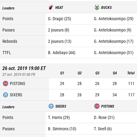
HEAT
BUCKS
Leaders
Points
G. Dragic (25)
G. Antetokounmpo (29)
Passes
2 joueurs (8)
G. Antetokounmpo (9)
Rebonds
2 joueurs (13)
G. Antetokounmpo (17)
TTFL
B. Adebayo (44)
G. Antetokounmpo (51)
26 oct. 2019 19:00
ET
Q1
Q2
Q3
Q4
Total
27 oct. 2019 01:00
FR
PISTONS
29
28
26
28
111
SIXERS
28
26
29
34
117
SIXERS
PISTONS
Leaders
Points
T. Harris (29)
D. Rose (31)
Passes
B. Simmons (10)
T. Snell (6)