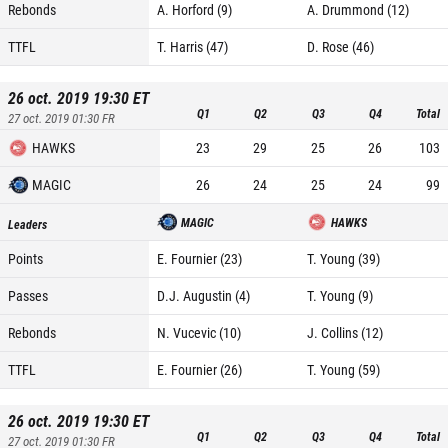
Rebonds
A. Horford (9)
A. Drummond (12)
TTFL
T. Harris (47)
D. Rose (46)
26 oct. 2019 19:30
ET
Q1
Q2
Q3
Q4
Total
27 oct. 2019 01:30
FR
HAWKS
23
29
25
26
103
MAGIC
26
24
25
24
99
MAGIC
HAWKS
Leaders
Points
E. Fournier (23)
T. Young (39)
Passes
D.J. Augustin (4)
T. Young (9)
Rebonds
N. Vucevic (10)
J. Collins (12)
TTFL
E. Fournier (26)
T. Young (59)
26 oct. 2019 19:30
ET
Q1
Q2
Q3
Q4
Total
27 oct. 2019 01:30
FR