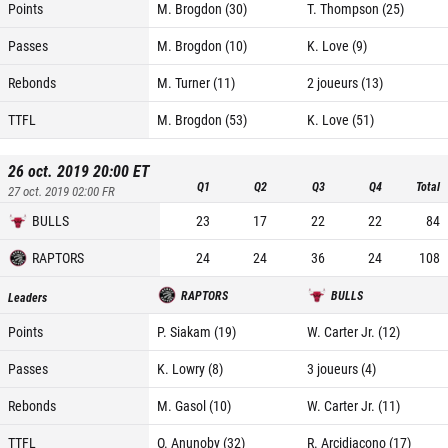
Points
M. Brogdon (30)
T. Thompson (25)
Passes
M. Brogdon (10)
K. Love (9)
Rebonds
M. Turner (11)
2 joueurs (13)
TTFL
M. Brogdon (53)
K. Love (51)
26 oct. 2019 20:00
ET
Q1
Q2
Q3
Q4
Total
27 oct. 2019 02:00
FR
BULLS
23
17
22
22
84
RAPTORS
24
24
36
24
108
RAPTORS
BULLS
Leaders
Points
P. Siakam (19)
W. Carter Jr. (12)
Passes
K. Lowry (8)
3 joueurs (4)
Rebonds
M. Gasol (10)
W. Carter Jr. (11)
TTFL
O. Anunoby (32)
R. Arcidiacono (17)