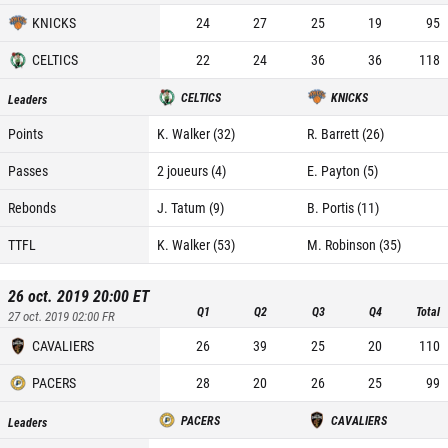
KNICKS
24
27
25
19
95
CELTICS
22
24
36
36
118
CELTICS
KNICKS
Leaders
Points
K. Walker (32)
R. Barrett (26)
Passes
2 joueurs (4)
E. Payton (5)
Rebonds
J. Tatum (9)
B. Portis (11)
TTFL
K. Walker (53)
M. Robinson (35)
26 oct. 2019 20:00
ET
Q1
Q2
Q3
Q4
Total
27 oct. 2019 02:00
FR
CAVALIERS
26
39
25
20
110
PACERS
28
20
26
25
99
PACERS
CAVALIERS
Leaders