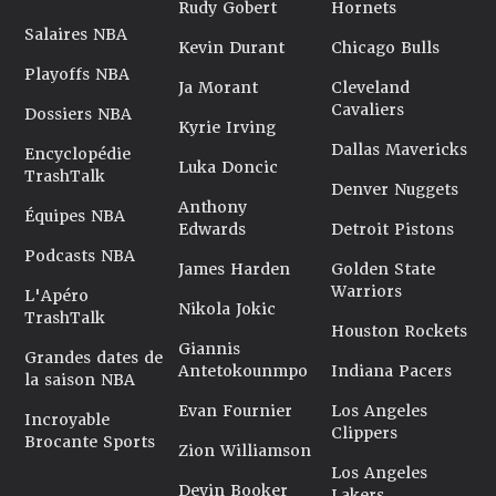
Rudy Gobert
Hornets
Salaires NBA
Kevin Durant
Chicago Bulls
Playoffs NBA
Ja Morant
Cleveland
Cavaliers
Dossiers NBA
Kyrie Irving
Dallas Mavericks
Encyclopédie
Luka Doncic
TrashTalk
Denver Nuggets
Anthony
Équipes NBA
Edwards
Detroit Pistons
Podcasts NBA
James Harden
Golden State
Warriors
L'Apéro
Nikola Jokic
TrashTalk
Houston Rockets
Giannis
Grandes dates de
Antetokounmpo
Indiana Pacers
la saison NBA
Evan Fournier
Los Angeles
Incroyable
Clippers
Brocante Sports
Zion Williamson
Los Angeles
Devin Booker
Lakers