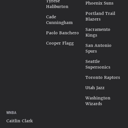
Tyrese
Phoenix Suns
Haliburton
Portland Trail
Cade
Blazers
Cunningham
Sacramento
Paolo Banchero
Kings
Cooper Flagg
San Antonio
Spurs
Seattle
Supersonics
Toronto Raptors
Utah Jazz
Washington
Wizards
WNBA
Caitlin Clark