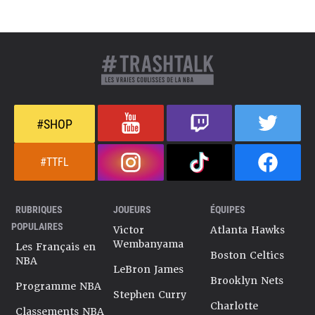
#SHOP
#TTFL
RUBRIQUES
JOUEURS
ÉQUIPES
POPULAIRES
Victor
Atlanta Hawks
Wembanyama
Les Français en
Boston Celtics
NBA
LeBron James
Brooklyn Nets
Programme NBA
Stephen Curry
Charlotte
Classements NBA