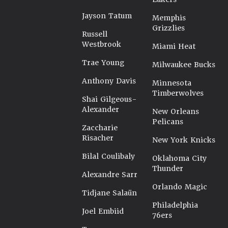
Jayson Tatum
Memphis
Grizzlies
Russell
Westbrook
Miami Heat
Trae Young
Milwaukee Bucks
Anthony Davis
Minnesota
Timberwolves
Shai Gilgeous-
Alexander
New Orleans
Pelicans
Zaccharie
Risacher
New York Knicks
Bilal Coulibaly
Oklahoma City
Thunder
Alexandre Sarr
Orlando Magic
Tidjane Salaün
Philadelphia
Joel Embiid
76ers