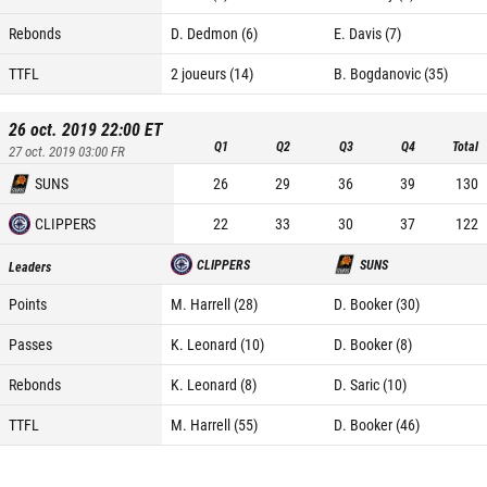
Rebonds
D. Dedmon (6)
E. Davis (7)
TTFL
2 joueurs (14)
B. Bogdanovic (35)
26 oct. 2019 22:00
ET
Q1
Q2
Q3
Q4
Total
27 oct. 2019 03:00
FR
SUNS
26
29
36
39
130
CLIPPERS
22
33
30
37
122
CLIPPERS
SUNS
Leaders
Points
M. Harrell (28)
D. Booker (30)
Passes
K. Leonard (10)
D. Booker (8)
Rebonds
K. Leonard (8)
D. Saric (10)
TTFL
M. Harrell (55)
D. Booker (46)