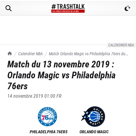
CALENDRIER NBA
TrashTalk Actu NBA
Calendrier NBA
Match
Orlando Magic
vs
Philadelphia 76ers
du
Match du
13 novembre 2019
:
13/11/2019
Orlando Magic
vs
Philadelphia
76ers
14 novembre 2019 01:00
FR
PHILADELPHIA 76ERS
ORLANDO MAGIC