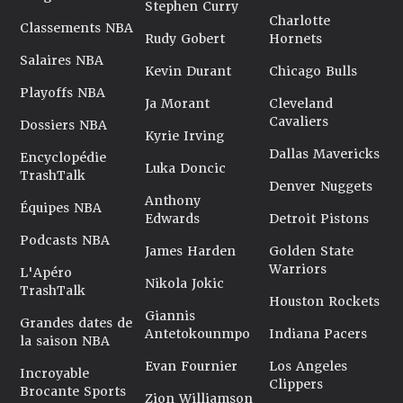
Stephen Curry
Charlotte
Classements NBA
Rudy Gobert
Hornets
Salaires NBA
Kevin Durant
Chicago Bulls
Playoffs NBA
Ja Morant
Cleveland
Cavaliers
Dossiers NBA
Kyrie Irving
Dallas Mavericks
Encyclopédie
Luka Doncic
TrashTalk
Denver Nuggets
Anthony
Équipes NBA
Edwards
Detroit Pistons
Podcasts NBA
James Harden
Golden State
Warriors
L'Apéro
Nikola Jokic
TrashTalk
Houston Rockets
Giannis
Grandes dates de
Antetokounmpo
Indiana Pacers
la saison NBA
Evan Fournier
Los Angeles
Incroyable
Clippers
Brocante Sports
Zion Williamson