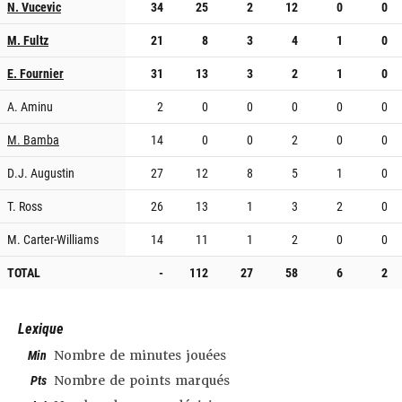
N. Vucevic
34
25
2
12
0
0
M. Fultz
21
8
3
4
1
0
E. Fournier
31
13
3
2
1
0
A. Aminu
2
0
0
0
0
0
M. Bamba
14
0
0
2
0
0
D.J. Augustin
27
12
8
5
1
0
T. Ross
26
13
1
3
2
0
M. Carter-Williams
14
11
1
2
0
0
TOTAL
-
112
27
58
6
2
Lexique
Min
Nombre de minutes jouées
Pts
Nombre de points marqués