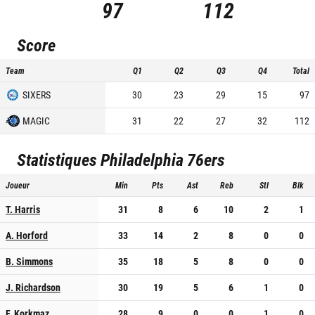
97
112
Score
Team
Q1
Q2
Q3
Q4
Total
SIXERS
30
23
29
15
97
MAGIC
31
22
27
32
112
Statistiques
Philadelphia 76ers
Joueur
Min
Pts
Ast
Reb
Stl
Blk
T. Harris
31
8
6
10
2
1
A. Horford
33
14
2
8
0
0
B. Simmons
35
18
5
8
0
0
J. Richardson
30
19
5
6
1
0
F. Korkmaz
28
9
0
0
1
0