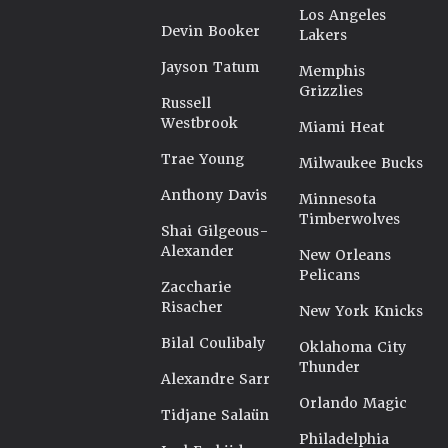
Los Angeles
Devin Booker
Lakers
Jayson Tatum
Memphis
Grizzlies
Russell
Westbrook
Miami Heat
Trae Young
Milwaukee Bucks
Anthony Davis
Minnesota
Timberwolves
Shai Gilgeous-
Alexander
New Orleans
Pelicans
Zaccharie
Risacher
New York Knicks
Bilal Coulibaly
Oklahoma City
Thunder
Alexandre Sarr
Orlando Magic
Tidjane Salaün
Philadelphia