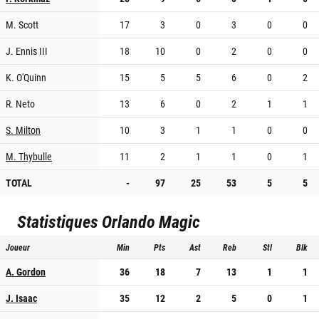
M. Scott
17
3
0
3
0
0
J. Ennis III
18
10
0
2
0
0
K. O'Quinn
15
5
5
6
0
2
R. Neto
13
6
0
2
1
1
S. Milton
10
3
1
1
0
0
M. Thybulle
11
2
1
1
0
1
TOTAL
-
97
25
53
5
5
Statistiques
Orlando Magic
Joueur
Min
Pts
Ast
Reb
Stl
Blk
A. Gordon
36
18
7
13
1
1
J. Isaac
35
12
2
5
0
1