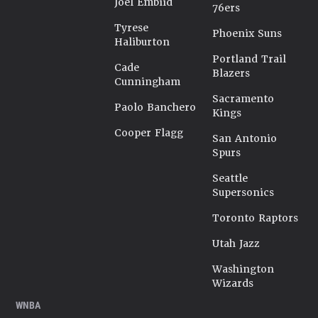
Joel Embiid
76ers
Tyrese
Phoenix Suns
Haliburton
Portland Trail
Cade
Blazers
Cunningham
Sacramento
Paolo Banchero
Kings
Cooper Flagg
San Antonio
Spurs
Seattle
Supersonics
Toronto Raptors
Utah Jazz
Washington
Wizards
WNBA