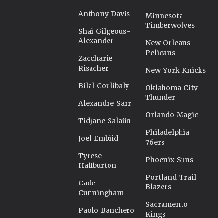
Anthony Davis
Minnesota
Timberwolves
Shai Gilgeous-
Alexander
New Orleans
Pelicans
Zaccharie
Risacher
New York Knicks
Bilal Coulibaly
Oklahoma City
Thunder
Alexandre Sarr
Orlando Magic
Tidjane Salaün
Philadelphia
Joel Embiid
76ers
Tyrese
Phoenix Suns
Haliburton
Portland Trail
Cade
Blazers
Cunningham
Sacramento
Paolo Banchero
Kings