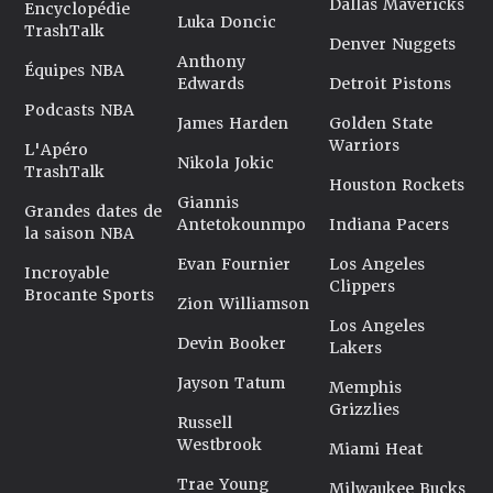
Dallas Mavericks
Encyclopédie
Luka Doncic
TrashTalk
Denver Nuggets
Anthony
Équipes NBA
Edwards
Detroit Pistons
Podcasts NBA
James Harden
Golden State
Warriors
L'Apéro
Nikola Jokic
TrashTalk
Houston Rockets
Giannis
Grandes dates de
Antetokounmpo
Indiana Pacers
la saison NBA
Evan Fournier
Los Angeles
Incroyable
Clippers
Brocante Sports
Zion Williamson
Los Angeles
Devin Booker
Lakers
Jayson Tatum
Memphis
Grizzlies
Russell
Westbrook
Miami Heat
Trae Young
Milwaukee Bucks