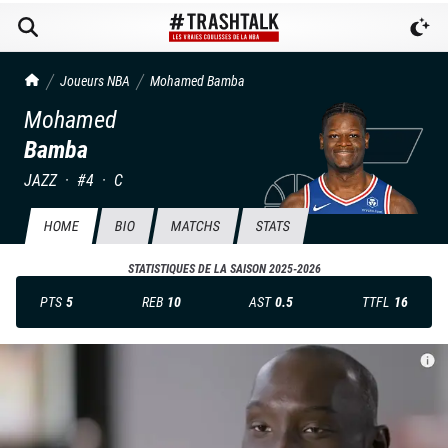
TrashTalk Actu NBA
Joueurs NBA
Mohamed
Bamba
Mohamed
Bamba
JAZZ
·
#
4
·
C
HOME
BIO
MATCHS
STATS
STATISTIQUES DE LA SAISON
2025-2026
PTS
5
REB
10
AST
0.5
TTFL
16