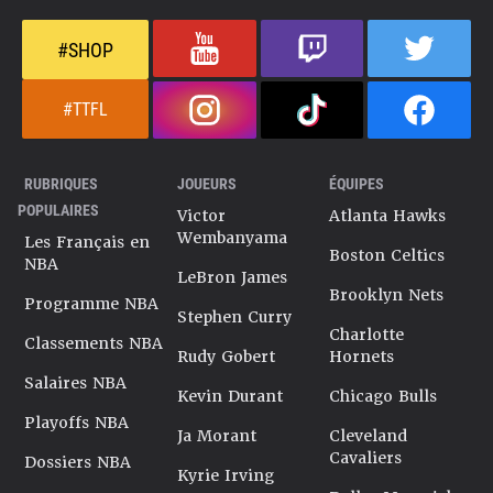
#SHOP
#TTFL
RUBRIQUES
JOUEURS
ÉQUIPES
POPULAIRES
Victor
Atlanta Hawks
Wembanyama
Les Français en
Boston Celtics
NBA
LeBron James
Brooklyn Nets
Programme NBA
Stephen Curry
Charlotte
Classements NBA
Rudy Gobert
Hornets
Salaires NBA
Kevin Durant
Chicago Bulls
Playoffs NBA
Ja Morant
Cleveland
Cavaliers
Dossiers NBA
Kyrie Irving