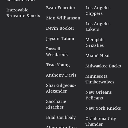
Evan Fournier
Los Angeles
Incroyable
Clippers
Brocante Sports
Zion Williamson
Los Angeles
Devin Booker
Lakers
Jayson Tatum
Memphis
Grizzlies
Russell
Westbrook
Miami Heat
Trae Young
Milwaukee Bucks
Anthony Davis
Minnesota
Timberwolves
Shai Gilgeous-
Alexander
New Orleans
Pelicans
Zaccharie
Risacher
New York Knicks
Bilal Coulibaly
Oklahoma City
Thunder
Alexandre Sarr