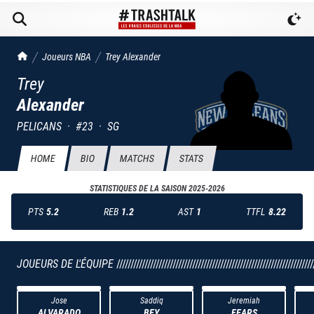
TrashTalk Actu NBA
Joueurs NBA
Trey
Alexander
Trey
Alexander
PELICANS
·
#
23
·
SG
HOME
BIO
MATCHS
STATS
STATISTIQUES DE LA SAISON
2025-2026
PTS
5.2
REB
1.2
AST
1
TTFL
8.22
JOUEURS DE L'ÉQUIPE
//////////////////////////////////////////////////////////////////////
Jose
Saddiq
Jeremiah
ALVARADO
BEY
FEARS