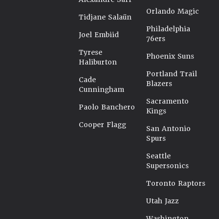
Orlando Magic
Tidjane Salaün
Philadelphia
Joel Embiid
76ers
Tyrese
Phoenix Suns
Haliburton
Portland Trail
Cade
Blazers
Cunningham
Sacramento
Paolo Banchero
Kings
Cooper Flagg
San Antonio
Spurs
Seattle
Supersonics
Toronto Raptors
Utah Jazz
Washington