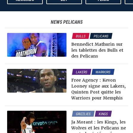
NEWS
PELICANS
BULLS
PELICANS
RUMEURS & TRADES
Bennedict Mathurin sur
NEWS NBA
les tablettes des Bulls et
des Pelicans
LAKERS
WARRIORS
GRIZZLIES
PELICANS
Free Agency : Kevon
NEWS NBA
Looney signe aux Lakers,
RUMEURS & TRADES
Quinten Post quitte les
Warriors pour Memphis
GRIZZLIES
KINGS
PELICANS
WOLVES
Ja Morant : les Kings, les
RUMEURS & TRADES
Wolves et les Pelicans ne