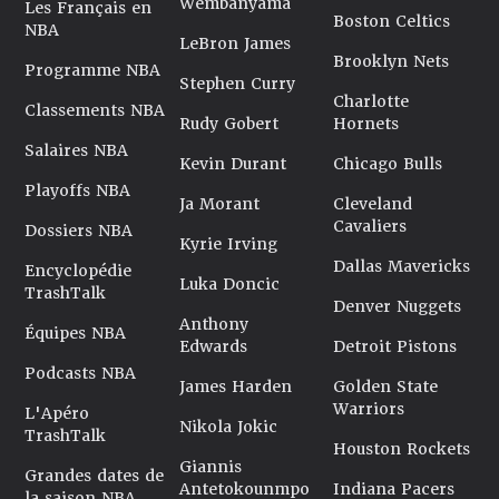
Wembanyama
Les Français en
Boston Celtics
NBA
LeBron James
Brooklyn Nets
Programme NBA
Stephen Curry
Charlotte
Classements NBA
Rudy Gobert
Hornets
Salaires NBA
Kevin Durant
Chicago Bulls
Playoffs NBA
Ja Morant
Cleveland
Cavaliers
Dossiers NBA
Kyrie Irving
Dallas Mavericks
Encyclopédie
Luka Doncic
TrashTalk
Denver Nuggets
Anthony
Équipes NBA
Edwards
Detroit Pistons
Podcasts NBA
James Harden
Golden State
Warriors
L'Apéro
Nikola Jokic
TrashTalk
Houston Rockets
Giannis
Grandes dates de
Antetokounmpo
Indiana Pacers
la saison NBA