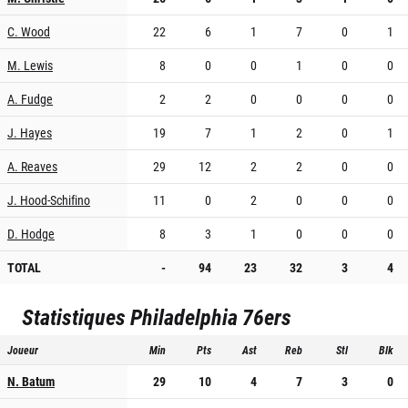
C. Wood
22
6
1
7
0
1
M. Lewis
8
0
0
1
0
0
A. Fudge
2
2
0
0
0
0
J. Hayes
19
7
1
2
0
1
A. Reaves
29
12
2
2
0
0
J. Hood-Schifino
11
0
2
0
0
0
D. Hodge
8
3
1
0
0
0
TOTAL
-
94
23
32
3
4
Statistiques
Philadelphia 76ers
Joueur
Min
Pts
Ast
Reb
Stl
Blk
N. Batum
29
10
4
7
3
0