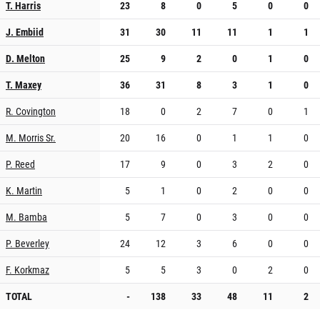
T. Harris
23
8
0
5
0
0
J. Embiid
31
30
11
11
1
1
D. Melton
25
9
2
0
1
0
T. Maxey
36
31
8
3
1
0
R. Covington
18
0
2
7
0
1
M. Morris Sr.
20
16
0
1
1
0
P. Reed
17
9
0
3
2
0
K. Martin
5
1
0
2
0
0
M. Bamba
5
7
0
3
0
0
P. Beverley
24
12
3
6
0
0
F. Korkmaz
5
5
3
0
2
0
TOTAL
-
138
33
48
11
2