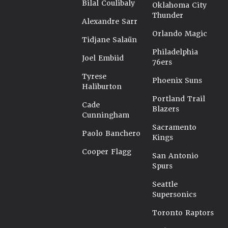
Bilal Coulibaly
Oklahoma City
Thunder
Alexandre Sarr
Orlando Magic
Tidjane Salaün
Philadelphia
Joel Embiid
76ers
Tyrese
Phoenix Suns
Haliburton
Portland Trail
Cade
Blazers
Cunningham
Sacramento
Paolo Banchero
Kings
Cooper Flagg
San Antonio
Spurs
Seattle
Supersonics
Toronto Raptors