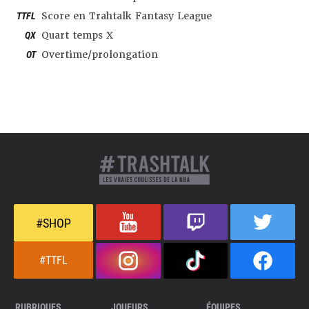
TTFL
Score en Trahtalk Fantasy League
QX
Quart temps X
OT
Overtime/prolongation
#SHOP
#TTFL
RUBRIQUES
JOUEURS
ÉQUIPES