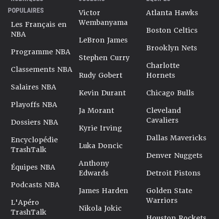
POPULAIRES
Victor
Atlanta Hawks
Wembanyama
Les Français en
Boston Celtics
NBA
LeBron James
Brooklyn Nets
Programme NBA
Stephen Curry
Charlotte
Classements NBA
Rudy Gobert
Hornets
Salaires NBA
Kevin Durant
Chicago Bulls
Playoffs NBA
Ja Morant
Cleveland
Cavaliers
Dossiers NBA
Kyrie Irving
Dallas Mavericks
Encyclopédie
Luka Doncic
TrashTalk
Denver Nuggets
Anthony
Équipes NBA
Edwards
Detroit Pistons
Podcasts NBA
James Harden
Golden State
Warriors
L'Apéro
Nikola Jokic
TrashTalk
Houston Rockets