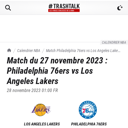
CALENDRIER NBA
TrashTalk Actu NBA
Calendrier NBA
Match
Philadelphia 76ers
vs
Los Angeles Lakers
Match du
27 novembre 2023
:
du
27/11/2023
Philadelphia 76ers
vs
Los
Angeles Lakers
28 novembre 2023 01:00
FR
LOS ANGELES LAKERS
PHILADELPHIA 76ERS