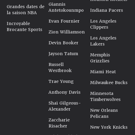
Giannis
Grandes dates de
Antetokounmpo
Indiana Pacers
la saison NBA
Evan Fournier
Los Angeles
Incroyable
Clippers
Brocante Sports
Zion Williamson
Los Angeles
Devin Booker
Lakers
Jayson Tatum
Memphis
Grizzlies
Russell
Westbrook
Miami Heat
Trae Young
Milwaukee Bucks
Anthony Davis
Minnesota
Timberwolves
Shai Gilgeous-
Alexander
New Orleans
Pelicans
Zaccharie
Risacher
New York Knicks