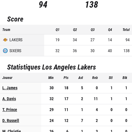
94
138
Score
Team
Q1
Q2
Q3
Q4
Total
LAKERS
19
34
27
14
94
SIXERS
32
36
30
40
138
Statistiques
Los Angeles Lakers
Joueur
Min
Pts
Ast
Reb
Stl
Blk
L. James
30
18
5
0
1
1
A. Davis
32
17
2
11
1
1
T. Prince
29
11
1
4
0
0
D. Russell
24
12
7
2
0
0
M. Christie
26
6
1
3
1
0