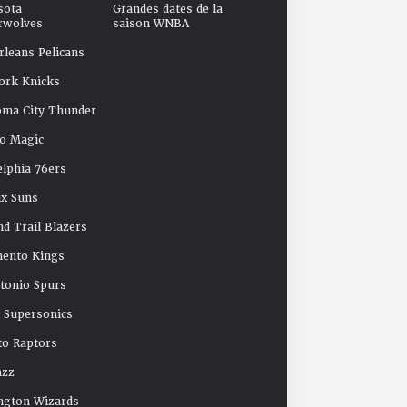
sota
Grandes dates de la
rwolves
saison WNBA
leans Pelicans
ork Knicks
oma City Thunder
o Magic
elphia 76ers
x Suns
nd Trail Blazers
mento Kings
tonio Spurs
e Supersonics
o Raptors
azz
ngton Wizards