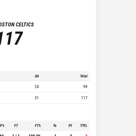
OSTON CELTICS
117
Q4
Total
24
99
31
117
3P%
FT
FT%
To
Pf
TTFL
.6%
1 / 1
100.0%
1
3
3