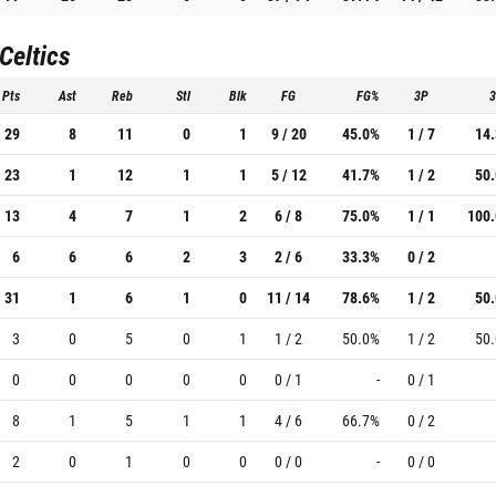
Celtics
Pts
Ast
Reb
Stl
Blk
FG
FG%
3P
29
8
11
0
1
9 / 20
45.0%
1 / 7
14
23
1
12
1
1
5 / 12
41.7%
1 / 2
50
13
4
7
1
2
6 / 8
75.0%
1 / 1
100
6
6
6
2
3
2 / 6
33.3%
0 / 2
31
1
6
1
0
11 / 14
78.6%
1 / 2
50
3
0
5
0
1
1 / 2
50.0%
1 / 2
50
0
0
0
0
0
0 / 1
-
0 / 1
8
1
5
1
1
4 / 6
66.7%
0 / 2
2
0
1
0
0
0 / 0
-
0 / 0