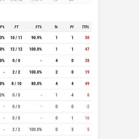
3P%
FT
FT%
To
Pf
TTFL
.3%
10 / 11
90.9%
1
1
50
.0%
12 / 12
100.0%
1
1
47
.0%
0 / 0
-
4
0
28
-
2 / 2
100.0%
2
0
19
.0%
8 / 10
80.0%
4
4
49
.0%
0 / 0
-
1
4
8
-
0 / 0
-
0
0
-2
-
0 / 0
-
0
1
16
-
2 / 2
100.0%
0
3
5