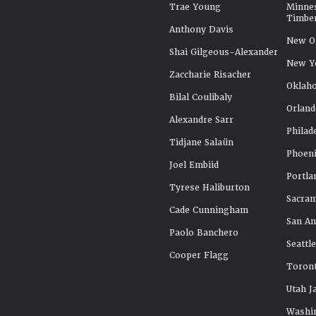
Trae Young
Minne
Timbe
Anthony Davis
New Or
Shai Gilgeous-Alexander
New Y
Zaccharie Risacher
Oklah
Bilal Coulibaly
Orland
Alexandre Sarr
Philad
Tidjane Salaün
Phoeni
Joel Embiid
Portla
Tyrese Haliburton
Sacra
Cade Cunningham
San An
Paolo Banchero
Seattl
Cooper Flagg
Toront
Utah J
Washi