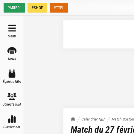
PARIER !
#SHOP
#TTFL
Menu
News
Équipes NBA
Joueurs NBA
TrashTalk Actu NBA
Calendrier NBA
Match
Boston
Match du
27 févr
Classement