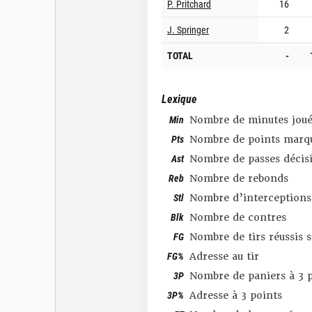
P. Pritchard
16
J. Springer
2
TOTAL
-
Lexique
Min
Nombre de minutes joué
Pts
Nombre de points marq
Ast
Nombre de passes décis
Reb
Nombre de rebonds
Stl
Nombre d’interceptions
Blk
Nombre de contres
FG
Nombre de tirs réussis 
FG%
Adresse au tir
3P
Nombre de paniers à 3 p
3P%
Adresse à 3 points