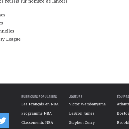
s réussis sur nombre de lancers
ncs
es
nnelles
asy League
RUBRIQUES POPULAIRES
JOUEURS
ÉQUIPES
Les Français en NBA
Victor Wembanyama
Atlant
Programme NBA
LeBron James
Boston
Classements NBA
Stephen Curry
Brookl