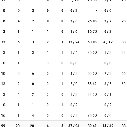
0
0
3
0
0
0 / 3
-
0 / 0
6
4
2
0
0
2 / 8
25.0%
2 / 7
28
3
1
1
1
0
1 / 6
16.7%
0 / 2
32
5
3
2
1
12 / 24
50.0%
4 / 12
33
3
1
3
1
1
1 / 4
25.0%
1 / 3
33
0
1
1
0
0
0 / 0
-
0 / 0
10
0
6
0
1
4 / 8
50.0%
2 / 3
66
13
2
0
0
1
5 / 9
55.6%
3 / 5
60
3
4
2
2
0
1 / 3
33.3%
0 / 1
0
1
1
0
1
0 / 2
-
0 / 2
16
1
4
0
0
6 / 8
75.0%
0 / 0
99
20
28
6
5
37 / 94
39.4%
14 / 42
33