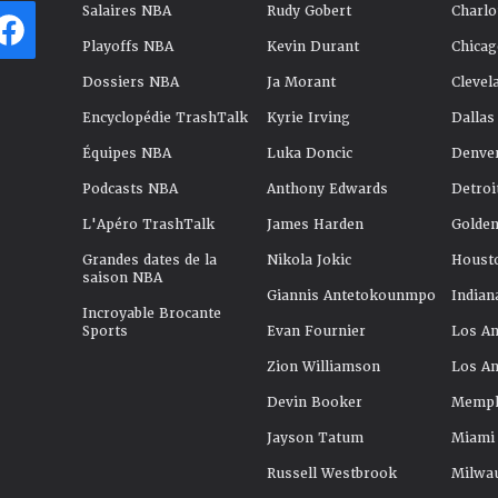
Salaires NBA
Rudy Gobert
Charlo
Playoffs NBA
Kevin Durant
Chicag
Dossiers NBA
Ja Morant
Clevel
Encyclopédie TrashTalk
Kyrie Irving
Dallas
Équipes NBA
Luka Doncic
Denve
Podcasts NBA
Anthony Edwards
Detroi
L'Apéro TrashTalk
James Harden
Golden
Grandes dates de la
Nikola Jokic
Houst
saison NBA
Giannis Antetokounmpo
Indian
Incroyable Brocante
Sports
Evan Fournier
Los An
Zion Williamson
Los An
Devin Booker
Memphi
Jayson Tatum
Miami
Russell Westbrook
Milwa