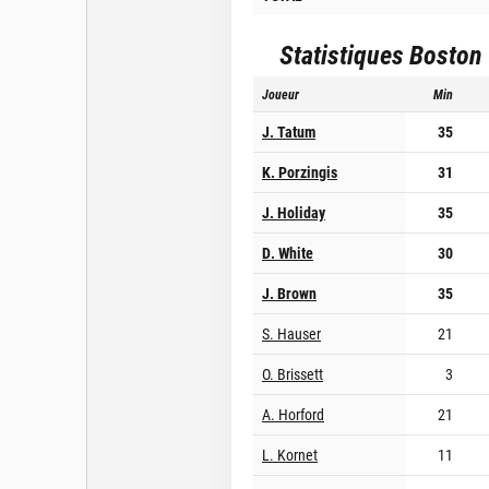
Statistiques
Boston 
Joueur
Min
J. Tatum
35
K. Porzingis
31
J. Holiday
35
D. White
30
J. Brown
35
S. Hauser
21
O. Brissett
3
A. Horford
21
L. Kornet
11