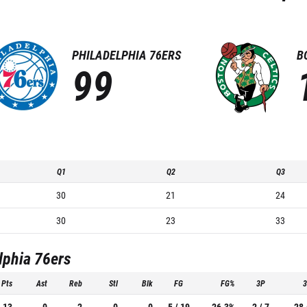
PHILADELPHIA 76ERS
B
99
Q1
Q2
Q3
30
21
24
30
23
33
lphia 76ers
Pts
Ast
Reb
Stl
Blk
FG
FG%
3P
13
0
2
0
0
5 / 19
26.3%
2 / 7
28