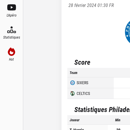
28 février 2024 01:30
FR
L'Apéro
Statistiques
Hot
Score
Team
SIXERS
CELTICS
Statistiques
Philade
Joueur
Min
T. Harris
29