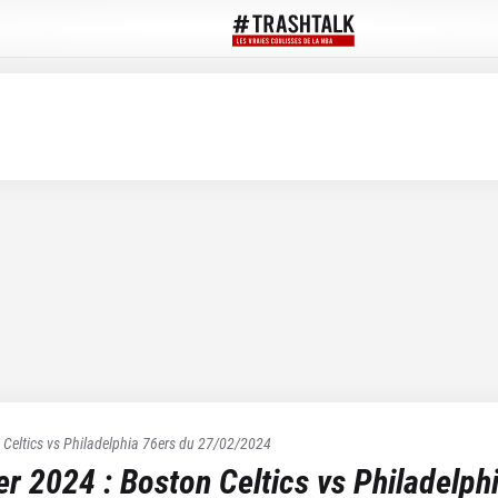
 Celtics
vs
Philadelphia 76ers
du
27/02/2024
ier 2024
:
Boston Celtics
vs
Philadelph