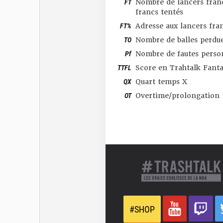
FT
Nombre de lancers franc
francs tentés
FT%
Adresse aux lancers fra
TO
Nombre de balles perdu
Pf
Nombre de fautes perso
TTFL
Score en Trahtalk Fant
QX
Quart temps X
OT
Overtime/prolongation
#SHOP