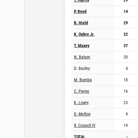
P. Reed
14
B. Hield
29
K. Oubre Jr.
22
T. Maxey
37
N. Batum
20
D. Bazley
4
M. Bamba
18
C. Payne
16
K. Lowry
23
D. Melton
9
R. Council IV
19
TOTAL
-