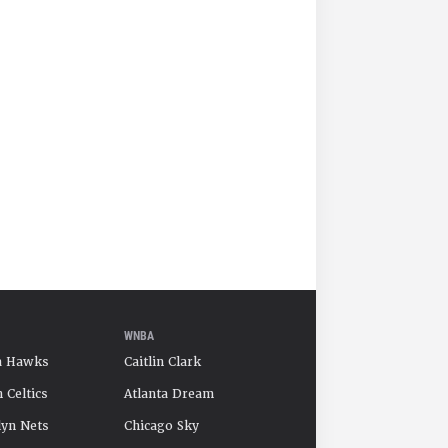
WNBA
a Hawks
Caitlin Clark
 Celtics
Atlanta Dream
yn Nets
Chicago Sky