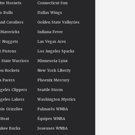
tte Hornets
Connecticut Sun
o Bulls
Dallas Wings
and Cavaliers
Golden State Valkyries
 Mavericks
Indiana Fever
r Nuggets
Las Vegas Aces
t Pistons
Los Angeles Sparks
 State Warriors
Minnesota Lynx
on Rockets
New York Liberty
a Pacers
Phoenix Mercury
geles Clippers
Seattle Storm
geles Lakers
Washington Mystics
s Grizzlies
Palmarès WNBA
 Heat
Équipes WNBA
ukee Bucks
Joueuses WNBA