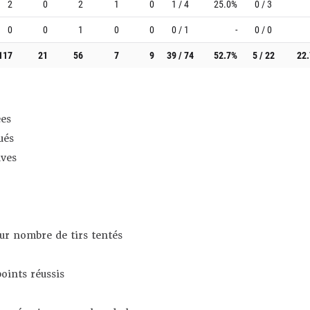
2
0
2
1
0
1 / 4
25.0%
0 / 3
0
0
1
0
0
0 / 1
-
0 / 0
117
21
56
7
9
39 / 74
52.7%
5 / 22
22
es
ués
ives
sur nombre de tirs tentés
oints réussis