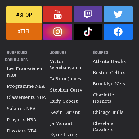
#SHOP
#TTFL
RUBRIQUES
JOUEURS
ÉQUIPES
POPULAIRES
Victor
Atlanta Hawks
Wembanyama
Les Français en
Boston Celtics
NBA
LeBron James
Brooklyn Nets
Programme NBA
Stephen Curry
Charlotte
Classements NBA
Rudy Gobert
Hornets
Salaires NBA
Kevin Durant
Chicago Bulls
Playoffs NBA
Ja Morant
Cleveland
Cavaliers
Dossiers NBA
Kyrie Irving