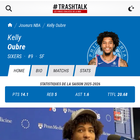
TrashTalk Actu NBA
Joueurs NBA
Kelly
Oubre
Kelly
Oubre
SIXERS
·
#
9
·
SF
HOME
BIO
MATCHS
STATS
STATISTIQUES DE LA SAISON
2025-2026
PTS
14.1
REB
5
AST
1.6
TTFL
20.68