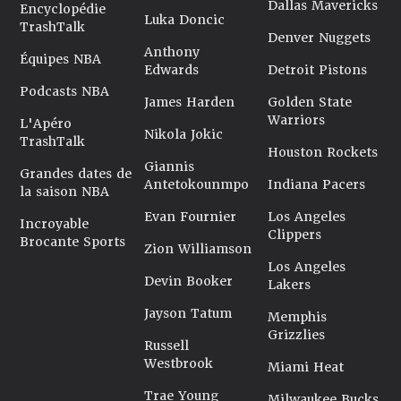
Dallas Mavericks
Encyclopédie
Luka Doncic
TrashTalk
Denver Nuggets
Anthony
Équipes NBA
Edwards
Detroit Pistons
Podcasts NBA
James Harden
Golden State
Warriors
L'Apéro
Nikola Jokic
TrashTalk
Houston Rockets
Giannis
Grandes dates de
Antetokounmpo
Indiana Pacers
la saison NBA
Evan Fournier
Los Angeles
Incroyable
Clippers
Brocante Sports
Zion Williamson
Los Angeles
Devin Booker
Lakers
Jayson Tatum
Memphis
Grizzlies
Russell
Westbrook
Miami Heat
Trae Young
Milwaukee Bucks