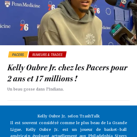
PACERS
RUMEURS & TRADES
Kelly Oubre Jr. chez les Pacers pour
2 ans et 17 millions !
Un beau gosse dans l’Indiana.
Kelly Oubre Jr. selon TrashTalk
Il est souvent considéré comme le plus beau de la Grande
Ligue. Kelly Oubre Jr. est un joueur de basket-ball
américain évoluant actuellement aux Philadelphia Sixers