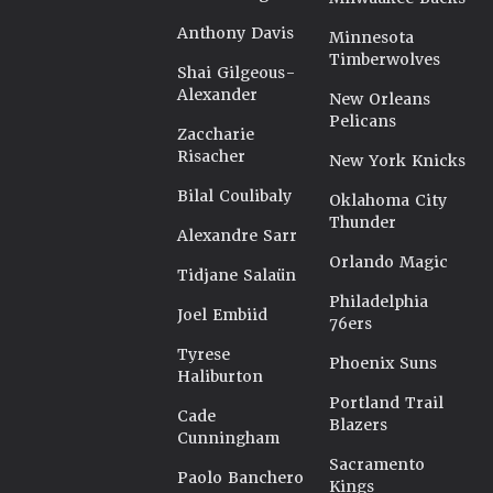
Anthony Davis
Minnesota
Timberwolves
Shai Gilgeous-
Alexander
New Orleans
Pelicans
Zaccharie
Risacher
New York Knicks
Bilal Coulibaly
Oklahoma City
Thunder
Alexandre Sarr
Orlando Magic
Tidjane Salaün
Philadelphia
Joel Embiid
76ers
Tyrese
Phoenix Suns
Haliburton
Portland Trail
Cade
Blazers
Cunningham
Sacramento
Paolo Banchero
Kings