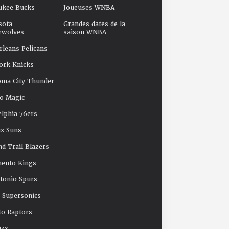
ukee Bucks
Joueuses WNBA
sota
Grandes dates de la
rwolves
saison WNBA
leans Pelicans
ork Knicks
oma City Thunder
o Magic
elphia 76ers
x Suns
nd Trail Blazers
mento Kings
tonio Spurs
e Supersonics
o Raptors
azz