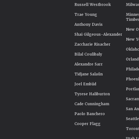
Russell Westbrook
Milwa
Trae Young
Minne
Timbe
Anthony Davis
New Or
Shai Gilgeous-Alexander
New Y
Zaccharie Risacher
Oklah
Bilal Coulibaly
Orland
Alexandre Sarr
Philad
Tidjane Salaün
Phoeni
Joel Embiid
Portla
Tyrese Haliburton
Sacra
Cade Cunningham
San An
Paolo Banchero
Seattl
Cooper Flagg
Toront
Utah J