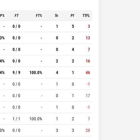
3P%
FT
FT%
To
Pf
TTFL
-
0 / 0
-
1
5
3
.3%
0 / 0
-
0
2
13
-
0 / 0
-
0
4
7
.4%
0 / 0
-
2
2
16
.4%
9 / 9
100.0%
4
1
46
-
0 / 0
-
1
0
-1
-
0 / 0
-
0
1
17
-
0 / 0
-
1
0
-1
-
1 / 1
100.0%
1
2
7
.0%
0 / 0
-
3
3
20