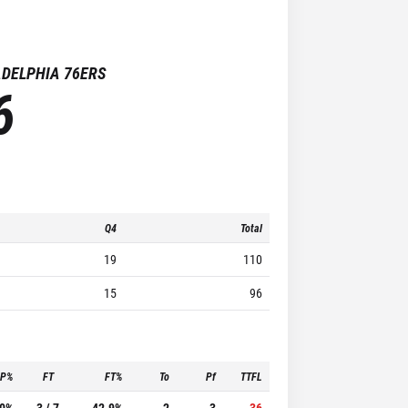
ADELPHIA 76ERS
6
Q4
Total
19
110
15
96
3P%
FT
FT%
To
Pf
TTFL
.0%
3 / 7
42.9%
2
3
36