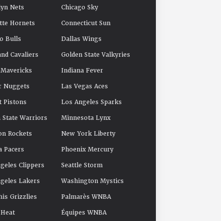
yn Nets
Chicago Sky
tte Hornets
Connecticut Sun
o Bulls
Dallas Wings
and Cavaliers
Golden State Valkyries
 Mavericks
Indiana Fever
r Nuggets
Las Vegas Aces
t Pistons
Los Angeles Sparks
 State Warriors
Minnesota Lynx
on Rockets
New York Liberty
a Pacers
Phoenix Mercury
geles Clippers
Seattle Storm
geles Lakers
Washington Mystics
s Grizzlies
Palmarès WNBA
 Heat
Équipes WNBA