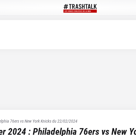
elphia 76ers
vs
New York Knicks
du
22/02/2024
ier 2024
:
Philadelphia 76ers
vs
New Yo