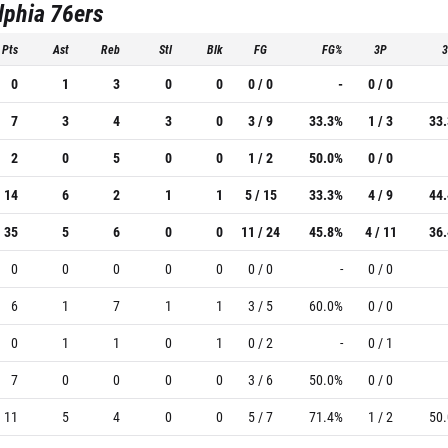
lphia 76ers
Pts
Ast
Reb
Stl
Blk
FG
FG%
3P
0
1
3
0
0
0 / 0
-
0 / 0
7
3
4
3
0
3 / 9
33.3%
1 / 3
33
2
0
5
0
0
1 / 2
50.0%
0 / 0
14
6
2
1
1
5 / 15
33.3%
4 / 9
44
35
5
6
0
0
11 / 24
45.8%
4 / 11
36
0
0
0
0
0
0 / 0
-
0 / 0
6
1
7
1
1
3 / 5
60.0%
0 / 0
0
1
1
0
1
0 / 2
-
0 / 1
7
0
0
0
0
3 / 6
50.0%
0 / 0
11
5
4
0
0
5 / 7
71.4%
1 / 2
50