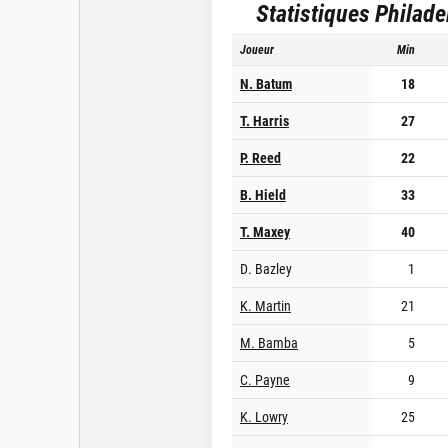
Statistiques
Philade
Joueur
Min
N. Batum
18
T. Harris
27
P. Reed
22
B. Hield
33
T. Maxey
40
D. Bazley
1
K. Martin
21
M. Bamba
5
C. Payne
9
K. Lowry
25