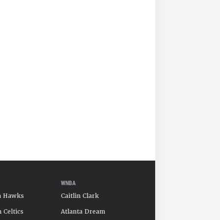
WNBA
a Hawks
Caitlin Clark
 Celtics
Atlanta Dream