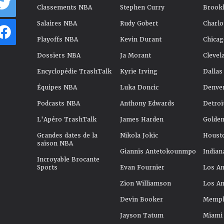
Classements NBA
Stephen Curry
Brookl
Salaires NBA
Rudy Gobert
Charlo
Playoffs NBA
Kevin Durant
Chicag
Dossiers NBA
Ja Morant
Clevel
Encyclopédie TrashTalk
Kyrie Irving
Dallas
Équipes NBA
Luka Doncic
Denve
Podcasts NBA
Anthony Edwards
Detroi
L'Apéro TrashTalk
James Harden
Golden
Grandes dates de la
Nikola Jokic
Houst
saison NBA
Giannis Antetokounmpo
Indian
Incroyable Brocante
Sports
Evan Fournier
Los An
Zion Williamson
Los An
Devin Booker
Memphi
Jayson Tatum
Miami