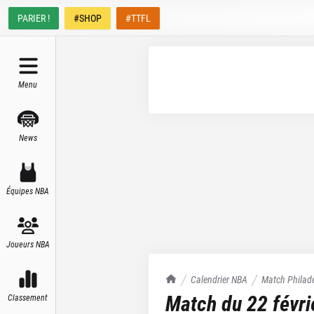
PARIER !
#SHOP
#TTFL
Menu
News
Équipes NBA
Joueurs NBA
TrashTalk Actu NBA
Calendrier NBA
Match
Philad
Match du
22 févr
Classement