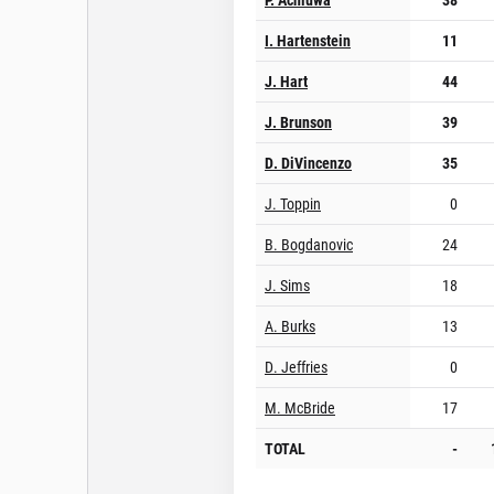
I. Hartenstein
11
J. Hart
44
J. Brunson
39
D. DiVincenzo
35
J. Toppin
0
B. Bogdanovic
24
J. Sims
18
A. Burks
13
D. Jeffries
0
M. McBride
17
TOTAL
-