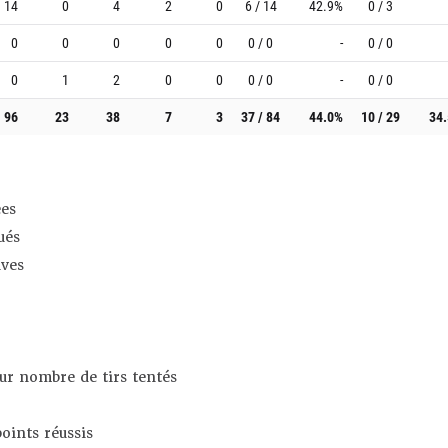
14
0
4
2
0
6 / 14
42.9%
0 / 3
0
0
0
0
0
0 / 0
-
0 / 0
0
1
2
0
0
0 / 0
-
0 / 0
96
23
38
7
3
37 / 84
44.0%
10 / 29
34
es
ués
ives
sur nombre de tirs tentés
oints réussis