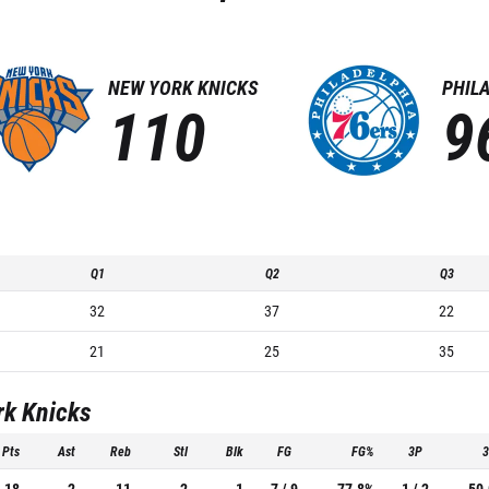
NEW YORK KNICKS
PHIL
110
9
Q1
Q2
Q3
32
37
22
21
25
35
rk Knicks
Pts
Ast
Reb
Stl
Blk
FG
FG%
3P
18
2
11
2
1
7 / 9
77.8%
1 / 2
50