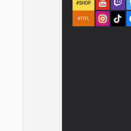
#SHOP
#TTFL