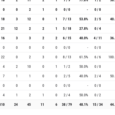
0
0
2
1
0
0 / 0
-
0 / 0
18
3
12
0
1
7 / 13
53.8%
2 / 5
40
21
12
2
2
1
5 / 18
27.8%
0 / 4
16
3
3
2
2
6 / 15
40.0%
4 / 11
36
0
0
0
0
0
0 / 0
-
0 / 0
22
0
2
3
0
8 / 13
61.5%
6 / 6
100
4
2
10
0
1
1 / 2
50.0%
0 / 0
7
1
1
0
0
2 / 5
40.0%
2 / 4
50
0
0
0
0
0
0 / 0
-
0 / 0
4
1
2
1
0
2 / 4
50.0%
0 / 2
110
24
45
11
6
38 / 79
48.1%
15 / 34
44