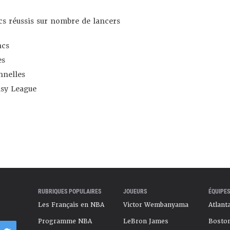
s réussis sur nombre de lancers
ncs
es
nnelles
asy League
RUBRIQUES POPULAIRES
JOUEURS
ÉQUIPES
Les Français en NBA
Victor Wembanyama
Atlant
Programme NBA
LeBron James
Boston