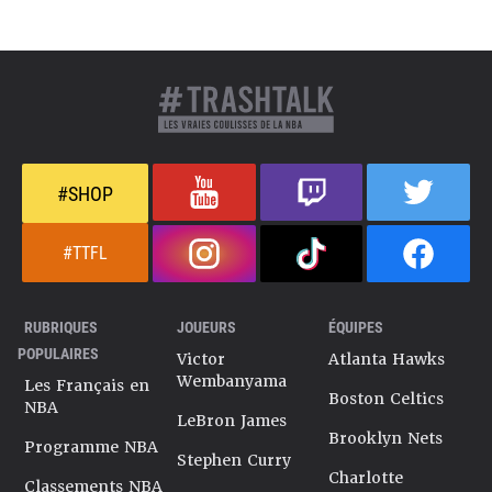
#SHOP
#TTFL
RUBRIQUES
JOUEURS
ÉQUIPES
POPULAIRES
Victor
Atlanta Hawks
Wembanyama
Les Français en
Boston Celtics
NBA
LeBron James
Brooklyn Nets
Programme NBA
Stephen Curry
Charlotte
Classements NBA