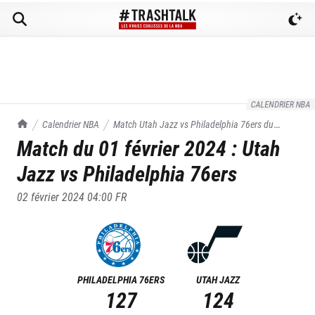
CALENDRIER NBA
TrashTalk Actu NBA
Calendrier NBA
Match
Utah Jazz
vs
Philadelphia 76ers
du
Match du
01 février 2024
:
Utah
01/02/2024
Jazz
vs
Philadelphia 76ers
02 février 2024 04:00
FR
PHILADELPHIA 76ERS
UTAH JAZZ
127
124