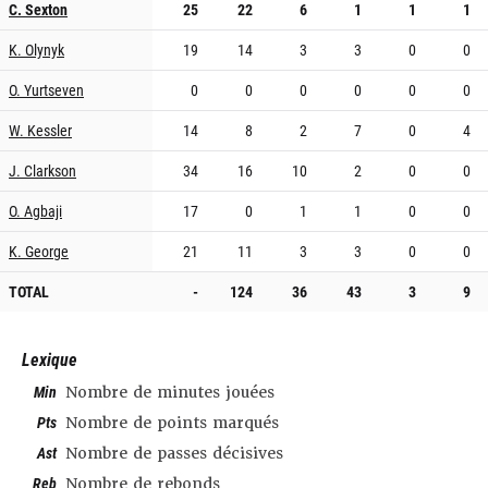
C. Sexton
25
22
6
1
1
1
K. Olynyk
19
14
3
3
0
0
O. Yurtseven
0
0
0
0
0
0
W. Kessler
14
8
2
7
0
4
J. Clarkson
34
16
10
2
0
0
O. Agbaji
17
0
1
1
0
0
K. George
21
11
3
3
0
0
TOTAL
-
124
36
43
3
9
Lexique
Min
Nombre de minutes jouées
Pts
Nombre de points marqués
Ast
Nombre de passes décisives
Reb
Nombre de rebonds