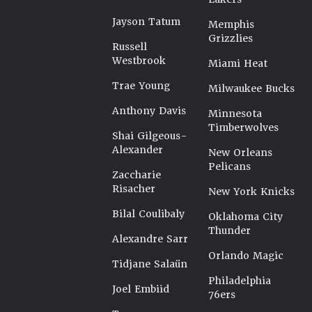
Jayson Tatum
Memphis
Grizzlies
Russell
Westbrook
Miami Heat
Trae Young
Milwaukee Bucks
Anthony Davis
Minnesota
Timberwolves
Shai Gilgeous-
Alexander
New Orleans
Pelicans
Zaccharie
Risacher
New York Knicks
Bilal Coulibaly
Oklahoma City
Thunder
Alexandre Sarr
Orlando Magic
Tidjane Salaün
Philadelphia
Joel Embiid
76ers