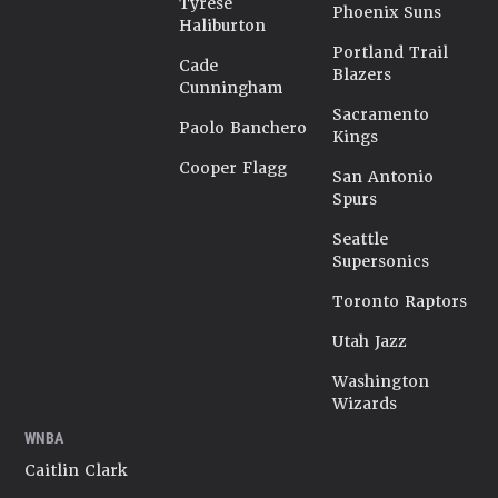
Tyrese
Phoenix Suns
Haliburton
Portland Trail
Cade
Blazers
Cunningham
Sacramento
Paolo Banchero
Kings
Cooper Flagg
San Antonio
Spurs
Seattle
Supersonics
Toronto Raptors
Utah Jazz
Washington
Wizards
WNBA
Caitlin Clark