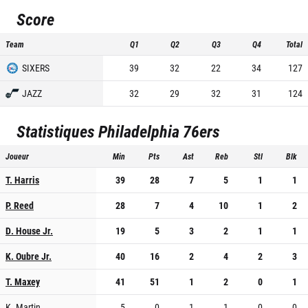
Score
Team
Q1
Q2
Q3
Q4
Total
SIXERS
39
32
22
34
127
JAZZ
32
29
32
31
124
Statistiques
Philadelphia 76ers
Joueur
Min
Pts
Ast
Reb
Stl
Blk
T. Harris
39
28
7
5
1
1
P. Reed
28
7
4
10
1
2
D. House Jr.
19
5
3
2
1
1
K. Oubre Jr.
40
16
2
4
2
3
T. Maxey
41
51
1
2
0
1
K. Martin
5
0
1
1
0
0