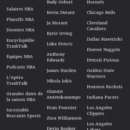
Rudy Gobert
Hornets
Salaires NBA
Kevin Durant
Chicago Bulls
Playoffs NBA
Ja Morant
Cleveland
Cavaliers
Dossiers NBA
Kyrie Irving
Dallas Mavericks
Encyclopédie
Luka Doncic
TrashTalk
Denver Nuggets
Anthony
Équipes NBA
Edwards
Detroit Pistons
Podcasts NBA
James Harden
Golden State
Warriors
L'Apéro
Nikola Jokic
TrashTalk
Houston Rockets
Giannis
Grandes dates de
Antetokounmpo
Indiana Pacers
la saison NBA
Evan Fournier
Los Angeles
Incroyable
Clippers
Brocante Sports
Zion Williamson
Los Angeles
Devin Booker
Lakers