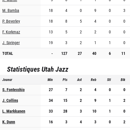
M. Bamba
18
4
0
9
0
3
P. Beverley
18
8
5
4
0
0
F. Korkmaz
13
5
2
2
0
0
J. Springer
19
3
2
1
1
0
TOTAL
-
127
27
40
6
11
Statistiques
Utah Jazz
Joueur
Min
Pts
Ast
Reb
Stl
Blk
S. Fontecchio
27
7
2
4
0
0
J. Collins
34
15
2
9
1
2
L. Markkanen
33
28
3
10
1
0
K. Dunn
16
3
4
3
0
2