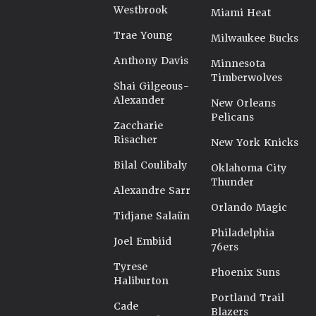
Westbrook
Miami Heat
Trae Young
Milwaukee Bucks
Anthony Davis
Minnesota
Timberwolves
Shai Gilgeous-
Alexander
New Orleans
Pelicans
Zaccharie
Risacher
New York Knicks
Bilal Coulibaly
Oklahoma City
Thunder
Alexandre Sarr
Orlando Magic
Tidjane Salaün
Philadelphia
Joel Embiid
76ers
Tyrese
Phoenix Suns
Haliburton
Portland Trail
Cade
Blazers