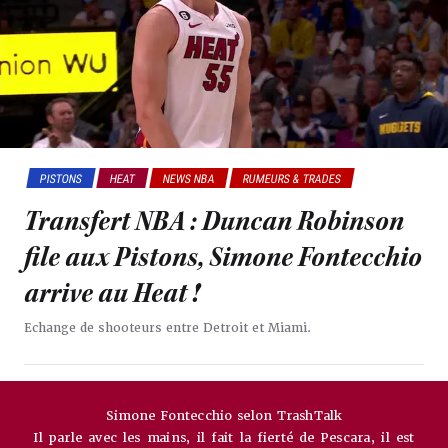
PISTONS
HEAT
NEWS NBA
RUMEURS & TRADES
Transfert NBA : Duncan Robinson
file aux Pistons, Simone Fontecchio
arrive au Heat !
Echange de shooteurs entre Detroit et Miami.
Simone Fontecchio selon TrashTalk
Il parle avec les mains, il fait la fierté de Pescara, il est