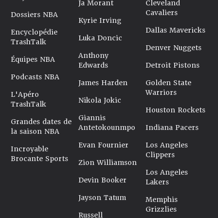
Ja Morant
Cleveland
Cavaliers
Dossiers NBA
Kyrie Irving
Dallas Mavericks
Encyclopédie
Luka Doncic
TrashTalk
Denver Nuggets
Anthony
Équipes NBA
Edwards
Detroit Pistons
Podcasts NBA
James Harden
Golden State
Warriors
L'Apéro
Nikola Jokic
TrashTalk
Houston Rockets
Giannis
Grandes dates de
Antetokounmpo
Indiana Pacers
la saison NBA
Evan Fournier
Los Angeles
Incroyable
Clippers
Brocante Sports
Zion Williamson
Los Angeles
Devin Booker
Lakers
Jayson Tatum
Memphis
Grizzlies
Russell