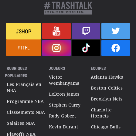
#SHOP
#TTFL
RUBRIQUES
JOUEURS
ÉQUIPES
POPULAIRES
Victor
Atlanta Hawks
Wembanyama
Les Français en
Boston Celtics
NBA
LeBron James
Brooklyn Nets
Programme NBA
Stephen Curry
Charlotte
Classements NBA
Rudy Gobert
Hornets
Salaires NBA
Kevin Durant
Chicago Bulls
Playoffs NBA