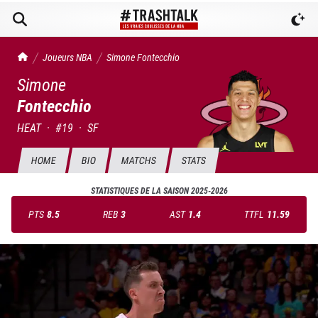
TrashTalk Actu NBA
Joueurs NBA
Simone
Fontecchio
Simone
Fontecchio
HEAT
·
#
19
·
SF
HOME
BIO
MATCHS
STATS
STATISTIQUES DE LA SAISON
2025-2026
PTS
8.5
REB
3
AST
1.4
TTFL
11.59