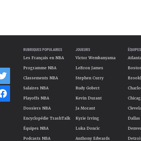
RUBRIQUES POPULAIRES
JOUEURS
ÉQUIPES
Les Français en NBA
Victor Wembanyama
Atlant
Programme NBA
LeBron James
Boston
Classements NBA
Stephen Curry
Brookl
Salaires NBA
Rudy Gobert
Charlo
Playoffs NBA
Kevin Durant
Chicag
Dossiers NBA
Ja Morant
Clevel
Encyclopédie TrashTalk
Kyrie Irving
Dallas
Équipes NBA
Luka Doncic
Denve
Podcasts NBA
Anthony Edwards
Detroi