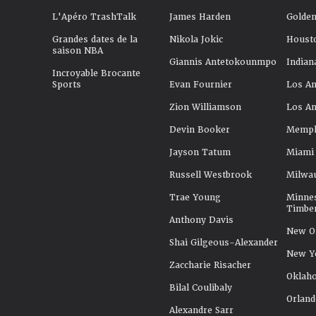
L'Apéro TrashTalk
James Harden
Golden
Grandes dates de la
Nikola Jokic
Houst
saison NBA
Giannis Antetokounmpo
Indian
Incroyable Brocante
Sports
Evan Fournier
Los An
Zion Williamson
Los An
Devin Booker
Memphi
Jayson Tatum
Miami
Russell Westbrook
Milwa
Trae Young
Minne
Timbe
Anthony Davis
New Or
Shai Gilgeous-Alexander
New Y
Zaccharie Risacher
Oklah
Bilal Coulibaly
Orland
Alexandre Sarr