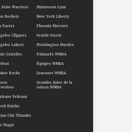
 State Warriors
Minnesota Lynx
on Rockets
New York Liberty
a Pacers
Phoenix Mercury
geles Clippers
Seattle Storm
geles Lakers
Washington Mystics
s Grizzlies
Palmarès WNBA
 Heat
Équipes WNBA
ukee Bucks
Joueuses WNBA
sota
Grandes dates de la
rwolves
saison WNBA
leans Pelicans
ork Knicks
oma City Thunder
o Magic