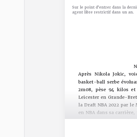
Sur le point d’entrer dans la dern
agent libre restrictif dans un an.
N
Après Nikola Jokic, voi
basket-ball serbe évolu
2m08, pèse 94 kilos et 
Leicester en Grande-Breta
la Draft NBA 2022 par le 
en NBA dans sa carrière, 
Nikola
Nikola Jovic se pose dans
en NBA. Il est, pour sa t