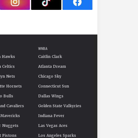
WNBA
a Hawks
Caitlin Clark
 Celtics
Atlanta Dream
yn Nets
Chicago Sky
tte Hornets
Connecticut Sun
o Bulls
Dallas Wings
and Cavaliers
Golden State Valkyries
 Mavericks
Indiana Fever
r Nuggets
Las Vegas Aces
t Pistons
Los Angeles Sparks