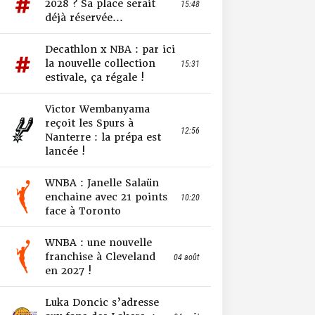
2028 ? Sa place serait
15:48
déjà réservée...
Decathlon x NBA : par ici
la nouvelle collection
15:31
estivale, ça régale !
Victor Wembanyama
reçoit les Spurs à
12:56
Nanterre : la prépa est
lancée !
WNBA : Janelle Salaün
enchaine avec 21 points
10:20
face à Toronto
WNBA : une nouvelle
franchise à Cleveland
04 août
en 2027 !
Luka Doncic s’adresse