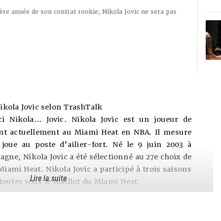
ière année de son contrat rookie, Nikola Jovic ne sera pas
ikola Jovic selon TrashTalk
ci Nikola… Jovic. Nikola Jovic est un joueur de
ant actuellement au Miami Heat en NBA. Il mesure
joue au poste d’ailier-fort. Né le 9 juin 2003 à
gne, Nikola Jovic a été sélectionné au 27e choix de
Miami Heat. Nikola Jovic a participé à trois saisons
Lire la suite
toutes sous le maillot du Miami Heat.
 Jovic, fruit de la tradition serbe
 la lignée des joueurs originaires d’Europe de l’Est
aille, très technique et dispose d’un excellent sens