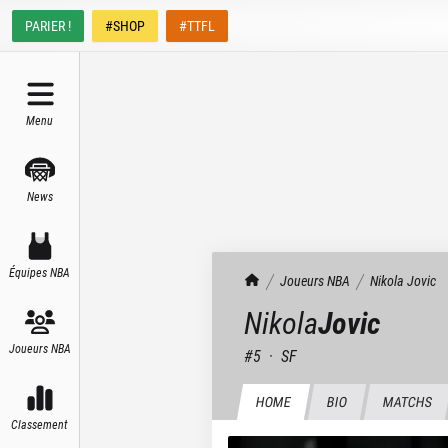
PARIER !
#SHOP
#TTFL
Menu
News
Équipes NBA
TrashTalk Actu NBA
Joueurs NBA
Nikola
Jovic
Nikola
Jovic
Joueurs NBA
#
5
·
SF
HOME
BIO
MATCHS
Classement