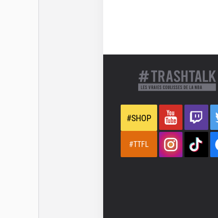
#SHOP
#TTFL