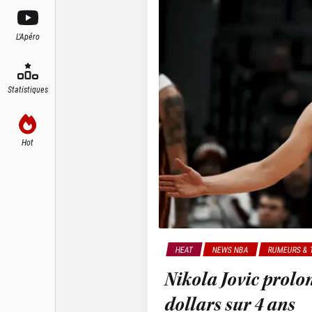
L'Apéro
Statistiques
Hot
HEAT
NEWS NBA
RUMEURS & 
Nikola Jovic prolo
dollars sur 4 ans