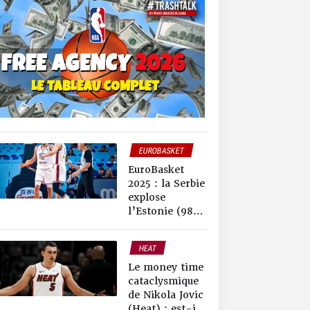
EUROBASKET
EuroBasket
2025 : la Serbie
explose
l’Estonie (98-
64), le
suspense aura
HEAT
duré deux
NEWS NBA
minutes
Le money time
cataclysmique
de Nikola Jovic
(Heat) : est-il