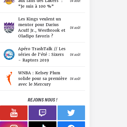
aux fans des Lakers :
04 août
"Je suis à 100 %"
Les Kings veulent un
mentor pour Darius
04 août
Acuff Jr., Westbrook et
Oladipo favoris ?
Apéro TrashTalk // Les
séries de l'été : Sixers
04 août
- Raptors 2019
WNBA : Kelsey Plum
solide pour sa première
04 août
avec le Mercury
REJOINS NOUS !