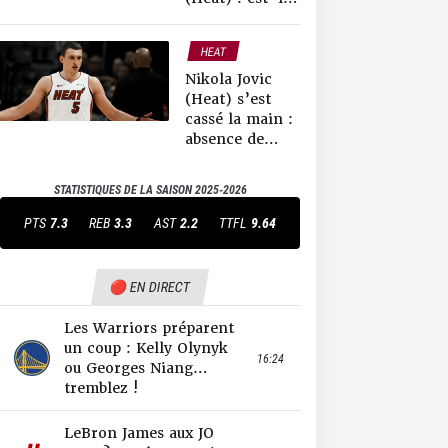
possible de
faire pire ?
HEAT
NEWS NBA
Nikola Jovic
(Heat) s’est
cassé la main :
absence de
longue durée
pour le Serbe
STATISTIQUES DE LA SAISON
2025-2026
PTS
7.3
REB
3.3
AST
2.2
TTFL
9.64
🔴 EN DIRECT
Les Warriors préparent
un coup : Kelly Olynyk
16:24
ou Georges Niang…
tremblez !
LeBron James aux JO